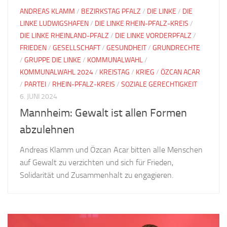
ANDREAS KLAMM
/
BEZIRKSTAG PFALZ
/
DIE LINKE
/
DIE
LINKE LUDWIGSHAFEN
/
DIE LINKE RHEIN-PFALZ-KREIS
/
DIE LINKE RHEINLAND-PFALZ
/
DIE LINKE VORDERPFALZ
/
FRIEDEN
/
GESELLSCHAFT
/
GESUNDHEIT
/
GRUNDRECHTE
/
GRUPPE DIE LINKE
/
KOMMUNALWAHL
/
KOMMUNALWAHL 2024
/
KREISTAG
/
KRIEG
/
ÖZCAN ACAR
/
PARTEI
/
RHEIN-PFALZ-KREIS
/
SOZIALE GERECHTIGKEIT
6. JUNI 2024
Mannheim: Gewalt ist allen Formen
abzulehnen
Andreas Klamm und Özcan Acar bitten alle Menschen
auf Gewalt zu verzichten und sich für Frieden,
Solidarität und Zusammenhalt zu engagieren.