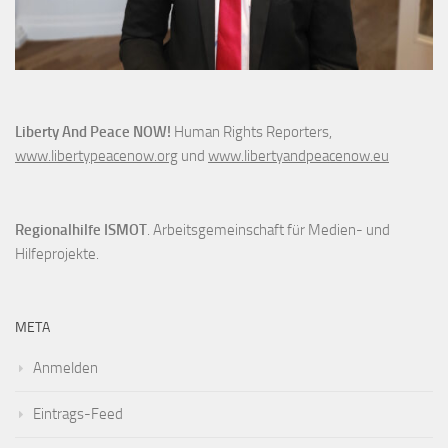
Liberty And Peace NOW!
Human Rights Reporters,
www.libertypeacenow.org
und
www.libertyandpeacenow.eu
Regionalhilfe ISMOT
. Arbeitsgemeinschaft für Medien- und
Hilfeprojekte.
META
Anmelden
Eintrags-Feed