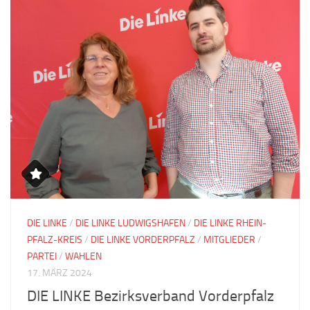
DIE LINKE
/
DIE LINKE LUDWIGSHAFEN
/
DIE LINKE RHEIN-
PFALZ-KREIS
/
DIE LINKE VORDERPFALZ
/
MITGLIEDER
/
PARTEI
/
WAHLEN
17. MÄRZ 2024
DIE LINKE Bezirksverband Vorderpfalz