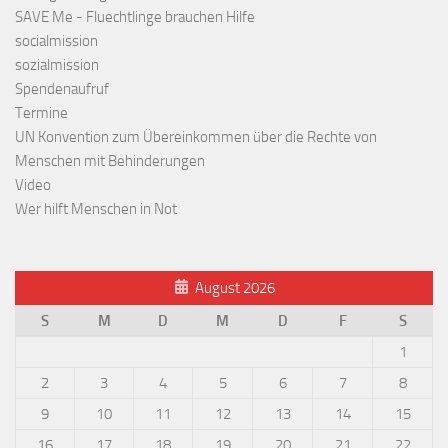
SAVE Me - Fluechtlinge brauchen Hilfe
socialmission
sozialmission
Spendenaufruf
Termine
UN Konvention zum Übereinkommen über die Rechte von
Menschen mit Behinderungen
Video
Wer hilft Menschen in Not
August 2026
S
M
D
M
D
F
S
1
2
3
4
5
6
7
8
9
10
11
12
13
14
15
16
17
18
19
20
21
22