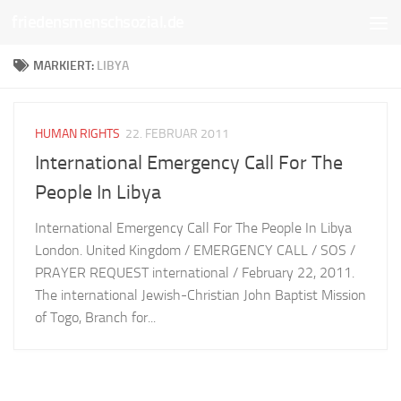
friedensmenschsozial.de
Unter dem Inhalt
MARKIERT:
LIBYA
HUMAN RIGHTS
22. FEBRUAR 2011
International Emergency Call For The
People In Libya
International Emergency Call For The People In Libya
London. United Kingdom / EMERGENCY CALL / SOS /
PRAYER REQUEST international / February 22, 2011.
The international Jewish-Christian John Baptist Mission
of Togo, Branch for...