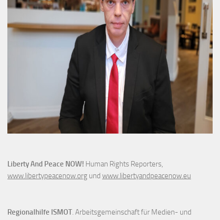
Liberty And Peace NOW!
Human Rights Reporters,
www.libertypeacenow.org
und
www.libertyandpeacenow.eu
Regionalhilfe ISMOT
. Arbeitsgemeinschaft für Medien- und