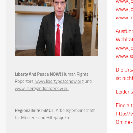
www.jo
www.joh
www.mi
Ausführ
Wohltät
www.joh
www.sc
Die Urs
Liberty And Peace NOW!
Human Rights
ist nich
Reporters,
www.libertypeacenow.org
und
www.libertyandpeacenow.eu
Leider 
Eine al
Regionalhilfe ISMOT
. Arbeitsgemeinschaft
http://
für Medien- und Hilfeprojekte.
Online-