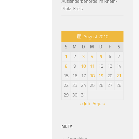
Ausländerbehörde im Rhein-
Pfalz-Kreis
August 2010
S
M
D
M
D
F
S
1
2
3
4
5
6
7
8
9
10
11
12
13
14
15
16
17
18
19
20
21
22
23
24
25
26
27
28
29
30
31
« Juli
Sep. »
META