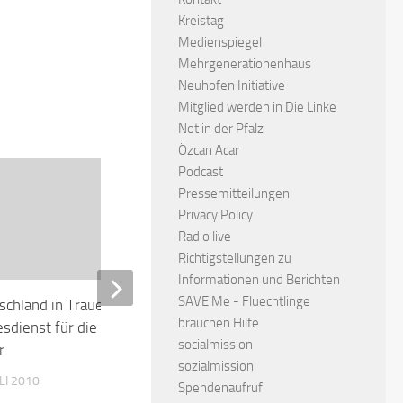
Kreistag
Medienspiegel
Mehrgenerationenhaus
Neuhofen Initiative
Mitglied werden in Die Linke
Not in der Pfalz
Özcan Acar
Podcast
Pressemitteilungen
Privacy Policy
Radio live
Richtigstellungen zu
Informationen und Berichten
SAVE Me - Fluechtlinge
schland in Trauer: Gedenk-
Loveparade: Die Stadt erl
brauchen Hilfe
esdienst für die Loveparade-
Trauer bis zu sechs Woch
socialmission
r
10. AUGUST 2010
sozialmission
ULI 2010
Spendenaufruf