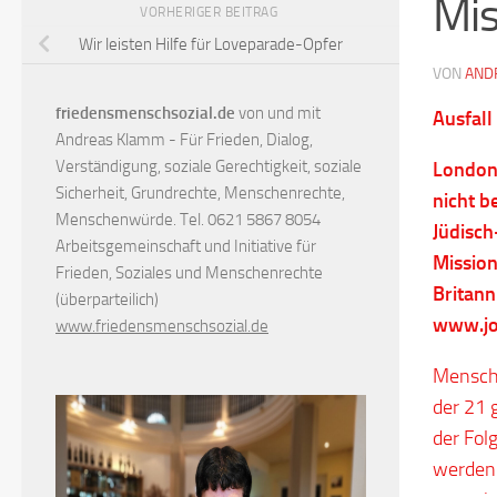
Mis
VORHERIGER BEITRAG
Wir leisten Hilfe für Loveparade-Opfer
VON
AND
friedensmenschsozial.de
von und mit
Ausfall
Andreas Klamm - Für Frieden, Dialog,
Verständigung, soziale Gerechtigkeit, soziale
London 
Sicherheit, Grundrechte, Menschenrechte,
nicht b
Menschenwürde. Tel. 0621 5867 8054
Jüdisch
Arbeitsgemeinschaft und Initiative für
Mission
Frieden, Soziales und Menschenrechte
Britann
(überparteilich)
www.joh
www.friedensmenschsozial.de
Mensche
der 21 
der Fol
werden 