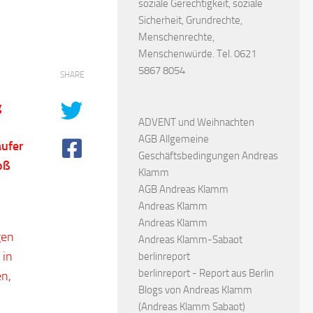
soziale Gerechtigkeit, soziale
Sicherheit, Grundrechte,
Menschenrechte,
Menschenwürde. Tel. 0621
5867 8054
SHARE
g
ADVENT und Weihnachten
AGB Allgemeine
äufer
Geschäftsbedingungen Andreas
oß
Klamm
AGB Andreas Klamm
Andreas Klamm
Andreas Klamm
gen
Andreas Klamm-Sabaot
 in
berlinreport
berlinreport - Report aus Berlin
en,
Blogs von Andreas Klamm
(Andreas Klamm Sabaot)