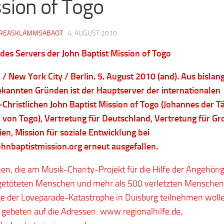
sion of Togo
REASKLAMMSABAOT
·
4. AUGUST 2010
 des Servers der John Baptist Mission of Togo
/ New York City / Berlin. 5. August 2010 (and). Aus bislan
ekannten Gründen ist der Hauptserver der internationalen
-Christlichen John Baptist Mission of Togo (Johannes der T
 von Togo), Vertretung für Deutschland, Vertretung für Gr
ien, Mission für soziale Entwicklung bei
nbaptistmission.org erneut ausgefallen.
n, die am Musik-Charity-Projekt für die Hilfe der Angehöri
getöteten Menschen und mehr als 500 verletzten Menschen
ge der Loveparade-Katastrophe in Duisburg teilnehmen woll
gebeten auf die Adressen: www.regionalhilfe.de,