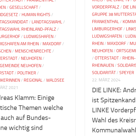
UTTERSTADT
/
FRANKENTHAL
/
VORDERPFALZ
/
DIE LI
DEN
/
GESELLSCHAFT
/
GRUPPE 38 MUTTERST
DGESETZ
/
HUMAN RIGHTS
/
FRANKENTHAL
/
KOMM
TAGSKANDIDAT
/
LANDTAGSWAHL
/
LIMBURGERHOF
/
LINK
TAGSWAHL RHEINLAND-PFALZ
/
LUDWIGSHAFEN
/
LUDW
URGERHOF
/
LUDWIGSHAFEN
/
RHEIN
/
MAXDORF
/
MU
IGSHAFEN AM RHEIN
/
MAXDORF
/
NEUHOFEN
/
ORTSGEME
SCHEN
/
MENSCHENRECHTE
/
/
OTTERSTADT
/
RHEIN-
ERSTADT
/
NEUHOFEN
/
RHEINAUEN
/
SOLIDARI
GEMEINDE NEUHOFEN
/
SOLIDARITÄT
/
SPEYER
RSTADT
/
POLITIKER
/
22. MÄRZ 2024
TIKERINNEN
/
REGIONAL
/
WALDSEE
MÄRZ 2021
DIE LINKE: An
reas Klamm: Einige
ist Spitzenkand
itische Themen welche
LINKE Vorderpfa
 auch auf Bundes-
Wahl des Kreisr
ne wichtig sind
Kommunalwahl 