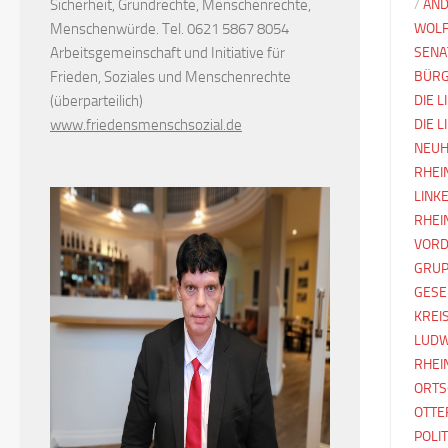
Sicherheit, Grundrechte, Menschenrechte,
/
AND
Menschenwürde. Tel. 0621 5867 8054
WOLF
Arbeitsgemeinschaft und Initiative für
SENA
Frieden, Soziales und Menschenrechte
BÜR
(überparteilich)
DIE L
www.friedensmenschsozial.de
DIE 
NEUH
RHEI
LINK
RHEI
VORD
GRUP
GESE
KREI
LUDW
RHEI
ORTS
OTTE
POLI