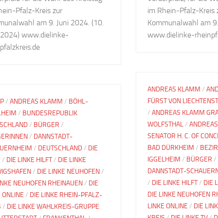
ein-Pfalz-Kreis zur
im Rhein-Pfalz-Kreis 
unalwahl am 9. Juni 2024. (10.
Kommunalwahl am 9. 
l 2024) www.dielinke-
www.dielinke-rheinpfa
pfalzkreis.de
ANDREAS KLAMM
/
AN
FÜRST VON LIECHTENS
IP
/
ANDREAS KLAMM
/
BÖHL-
/
ANDREAS KLAMM GRA
LHEIM
/
BUNDESREPUBLIK
WOLFSTHAL
/
ANDREAS
SCHLAND
/
BÜRGER
/
SENATOR H. C. OF CON
ERINNEN
/
DANNSTADT-
BAD DÜRKHEIM
/
BEZI
UERNHEIM
/
DEUTSCHLAND
/
DIE
IGGELHEIM
/
BÜRGER
/
E
/
DIE LINKE HILFT
/
DIE LINKE
DANNSTADT-SCHAUER
IGSHAFEN
/
DIE LINKE NEUHOFEN
/
/
DIE LINKE HILFT
/
DIE 
LINKE NEUHOFEN RHEINAUEN
/
DIE
DIE LINKE NEUHOFEN 
E ONLINE
/
DIE LINKE RHEIN-PFALZ-
LINKE ONLINE
/
DIE LIN
S
/
DIE LINKE WAHLKREIS-GRUPPE
KREIS
/
DIE LINKE TV
/
D