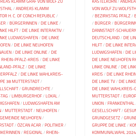
REAS KLAMM GRAF VON WOLF ZU
KASTELKORN
/
ANDREA
STHAL
/
ANDREAS KLAMM
VON WOLF ZU WOLFST
TOR H. C. OF CONCH REPUBLIC
/
/
BEZIRKSTAG PFALZ
/
GER
/
BÜRGERINNEN
/
DIE LINKE
/
/
BÜRGER
/
BÜRGERIN
INKE HILFT
/
DIE LINKE INTERAKTIV
/
DANNSTADT-SCHAUER
LINKE LUDWIGSHAFEN
/
DIE LINKE
DEUTSCHLAND
/
DIE LI
OFEN
/
DIE LINKE NEUHOFEN
HILFT
/
DIE LINKE INTER
NAUEN
/
DIE LINKE ONLINE
/
DIE
LUDWIGSHAFEN
/
DIE 
E RHEIN-PFALZ-KREIS
/
DIE LINKE
DIE LINKE NEUHOFEN 
NLAND-PFALZ
/
DIE LINKE
LINKE ONLINE
/
DIE LIN
ERPFALZ
/
DIE LINKE WAHLKREIS-
KREIS
/
DIE LINKE RHE
PE 38 MUTTERSTADT
/
DIE LINKE TV
/
DIE LIN
LLSCHAFT
/
GRUNDRECHTE
/
DIE LINKE WAHLKREIS-
STAG
/
LIMBURGERHOF
/
LOKAL
/
MUTTERSTADT
/
EURO
IGSHAFEN
/
LUDWIGSHAFEN AM
UNION
/
FRANKENTHAL
N
/
MUTTERSTADT
/
NEUHOFEN
/
GESELLSCHAFT
/
GESU
GEMEINDE NEUHOFEN
/
GRUNDGESETZ
/
GRUN
RSTADT
/
ÖZCAN ACAR
/
POLITIKER
/
GRUPPE DIE LINKE
/
KO
TIKERINNEN
/
REGIONAL
/
RHEIN-
KOMMUNALWAHL 2024