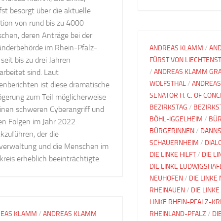
fst besorgt über die aktuelle
tion von rund bis zu 4000
chen, deren Anträge bei der
änderbehörde im Rhein-Pfalz-
ANDREAS KLAMM
/
AN
 seit bis zu drei Jahren
FÜRST VON LIECHTENS
rbeitet sind. Laut
/
ANDREAS KLAMM GRA
WOLFSTHAL
/
ANDREAS
enberichten ist diese dramatische
SENATOR H. C. OF CON
ögerung zum Teil möglicherweise
BEZIRKSTAG
/
BEZIRKS
einen schweren Cyberangriff und
BÖHL-IGGELHEIM
/
BÜ
en Folgen im Jahr 2022
BÜRGERINNEN
/
DANNS
kzuführen, der die
SCHAUERNHEIM
/
DIAL
sverwaltung und die Menschen im
DIE LINKE HILFT
/
DIE L
reis erheblich beeinträchtigte.
DIE LINKE LUDWIGSHAF
NEUHOFEN
/
DIE LINKE
RHEINAUEN
/
DIE LINKE
LINKE RHEIN-PFALZ-KR
EAS KLAMM
/
ANDREAS KLAMM
RHEINLAND-PFALZ
/
DI