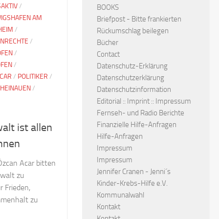
SAKTIV
/
BOOKS
IGSHAFEN AM
Briefpost - Bitte frankierten
HEIM
/
Rückumschlag beilegen
NRECHTE
/
Bücher
OFEN
/
Contact
OFEN
/
Datenschutz-Erklärung
ACAR
/
POLITIKER
/
Datenschutzerklärung
HEINAUEN
/
Datenschutzinformation
Editorial :: Imprint :: Impressum
Fernseh- und Radio Berichte
Finanzielle Hilfe-Anfragen
lt ist allen
Hilfe-Anfragen
hnen
Impressum
Impressum
zcan Acar bitten
Jennifer Cranen - Jenni´s
walt zu
Kinder-Krebs-Hilfe e.V.
r Frieden,
Kommunalwahl
mmenhalt zu
Kontakt
Kontakt