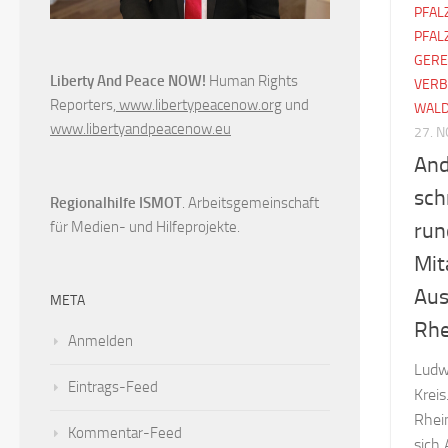
PFAL
PFAL
GERE
Liberty And Peace NOW!
Human Rights
VERB
Reporters,
www.libertypeacenow.org
und
WAL
www.libertyandpeacenow.eu
27. 
And
sch
Regionalhilfe ISMOT
. Arbeitsgemeinschaft
für Medien- und Hilfeprojekte.
run
Mit
Aus
META
Rhe
Anmelden
Ludw
Eintrags-Feed
Kreis
Rhein
Kommentar-Feed
sich