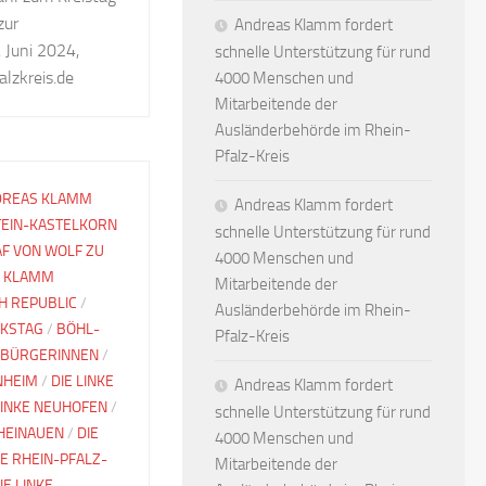
zur
Andreas Klamm fordert
Juni 2024,
schnelle Unterstützung für rund
lzkreis.de
4000 Menschen und
Mitarbeitende der
Ausländerbehörde im Rhein-
Pfalz-Kreis
DREAS KLAMM
Andreas Klamm fordert
TEIN-KASTELKORN
schnelle Unterstützung für rund
F VON WOLF ZU
4000 Menschen und
 KLAMM
Mitarbeitende der
CH REPUBLIC
/
Ausländerbehörde im Rhein-
RKSTAG
/
BÖHL-
Pfalz-Kreis
BÜRGERINNEN
/
NHEIM
/
DIE LINKE
Andreas Klamm fordert
LINKE NEUHOFEN
/
schnelle Unterstützung für rund
RHEINAUEN
/
DIE
4000 Menschen und
KE RHEIN-PFALZ-
Mitarbeitende der
IE LINKE