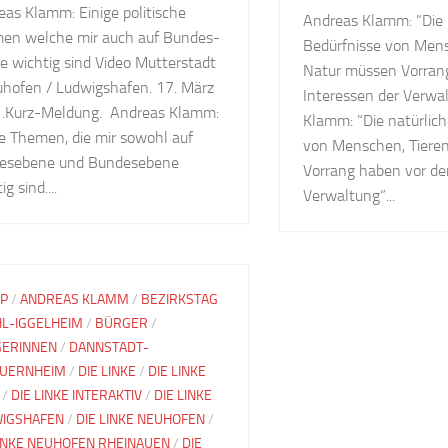
eas Klamm: Einige politische
Andreas Klamm: “Die 
en welche mir auch auf Bundes-
Bedürfnisse von Mens
e wichtig sind Video Mutterstadt
Natur müssen Vorran
uhofen / Ludwigshafen. 17. März
Interessen der Verwa
.Kurz-Meldung. Andreas Klamm:
Klamm: “Die natürlic
ge Themen, die mir sowohl auf
von Menschen, Tiere
esebene und Bundesebene
Vorrang haben vor de
ig sind....
Verwaltung”...
IP
/
ANDREAS KLAMM
/
BEZIRKSTAG
L-IGGELHEIM
/
BÜRGER
/
ERINNEN
/
DANNSTADT-
UERNHEIM
/
DIE LINKE
/
DIE LINKE
/
DIE LINKE INTERAKTIV
/
DIE LINKE
IGSHAFEN
/
DIE LINKE NEUHOFEN
/
LINKE NEUHOFEN RHEINAUEN
/
DIE