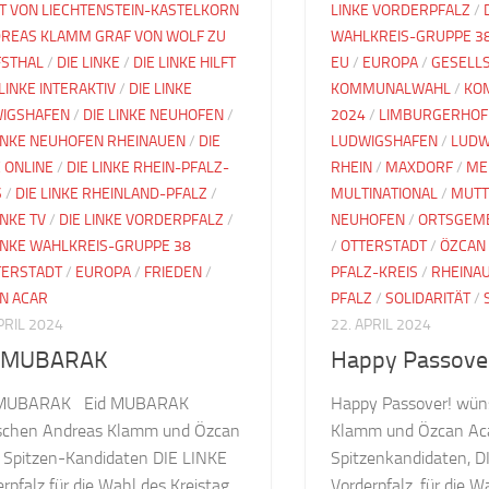
T VON LIECHTENSTEIN-KASTELKORN
LINKE VORDERPFALZ
/
REAS KLAMM GRAF VON WOLF ZU
WAHLKREIS-GRUPPE 3
STHAL
/
DIE LINKE
/
DIE LINKE HILFT
EU
/
EUROPA
/
GESELL
 LINKE INTERAKTIV
/
DIE LINKE
KOMMUNALWAHL
/
KO
IGSHAFEN
/
DIE LINKE NEUHOFEN
/
2024
/
LIMBURGERHOF
LINKE NEUHOFEN RHEINAUEN
/
DIE
LUDWIGSHAFEN
/
LUDW
E ONLINE
/
DIE LINKE RHEIN-PFALZ-
RHEIN
/
MAXDORF
/
ME
S
/
DIE LINKE RHEINLAND-PFALZ
/
MULTINATIONAL
/
MUTT
INKE TV
/
DIE LINKE VORDERPFALZ
/
NEUHOFEN
/
ORTSGEME
LINKE WAHLKREIS-GRUPPE 38
/
OTTERSTADT
/
ÖZCAN
ERSTADT
/
EUROPA
/
FRIEDEN
/
PFALZ-KREIS
/
RHEINA
N ACAR
PFALZ
/
SOLIDARITÄT
/
PRIL 2024
22. APRIL 2024
d MUBARAK
Happy Passove
 MUBARAK Eid MUBARAK
Happy Passover! wün
chen Andreas Klamm und Özcan
Klamm und Özcan Aca
, Spitzen-Kandidaten DIE LINKE
Spitzenkandidaten, D
rpfalz für die Wahl des Kreistag
Vorderpfalz, für die 