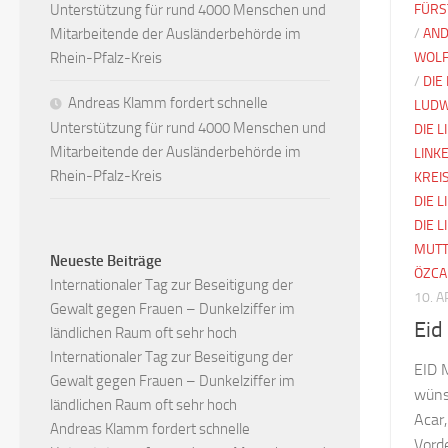
Unterstützung für rund 4000 Menschen und
FÜRS
Mitarbeitende der Ausländerbehörde im
/
AND
Rhein-Pfalz-Kreis
WOLF
/
DIE
Andreas Klamm fordert schnelle
LUDW
Unterstützung für rund 4000 Menschen und
DIE 
Mitarbeitende der Ausländerbehörde im
LINK
Rhein-Pfalz-Kreis
KREI
DIE L
DIE 
MUTT
Neueste Beiträge
ÖZCA
Internationaler Tag zur Beseitigung der
10. A
Gewalt gegen Frauen – Dunkelziffer im
Ei
ländlichen Raum oft sehr hoch
Internationaler Tag zur Beseitigung der
EID
Gewalt gegen Frauen – Dunkelziffer im
wüns
ländlichen Raum oft sehr hoch
Acar
Andreas Klamm fordert schnelle
Vorde