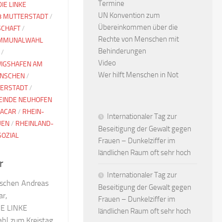
Termine
DIE LINKE
UN Konvention zum
8 MUTTERSTADT
/
Übereinkommen über die
SCHAFT
/
Rechte von Menschen mit
MMUNALWAHL
Behinderungen
/
Video
IGSHAFEN AM
Wer hilft Menschen in Not
NSCHEN
/
ERSTADT
/
INDE NEUHOFEN
 ACAR
/
RHEIN-
Internationaler Tag zur
UEN
/
RHEINLAND-
Beseitigung der Gewalt gegen
SOZIAL
Frauen – Dunkelziffer im
ländlichen Raum oft sehr hoch
r
Internationaler Tag zur
schen Andreas
Beseitigung der Gewalt gegen
r,
Frauen – Dunkelziffer im
IE LINKE
ländlichen Raum oft sehr hoch
Wahl zum Kreistag