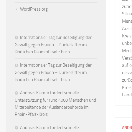
zutie
WordPress.org
Situa
Mens
Ausl
Kreis
Internationaler Tag zur Beseitigung der
unbea
Gewalt gegen Frauen – Dunkelziffer im
Medi
ländlichen Raum oft sehr hoch
Verz
Internationaler Tag zur Beseitigung der
auf 
Gewalt gegen Frauen – Dunkelziffer im
dess
ländlichen Raum oft sehr hoch
zurüc
Krei
Andreas Klamm fordert schnelle
Landk
Unterstützung für rund 4000 Menschen und
Mitarbeitende der Ausländerbehörde im
Rhein-Pfalz-Kreis
Andreas Klamm fordert schnelle
ANDR