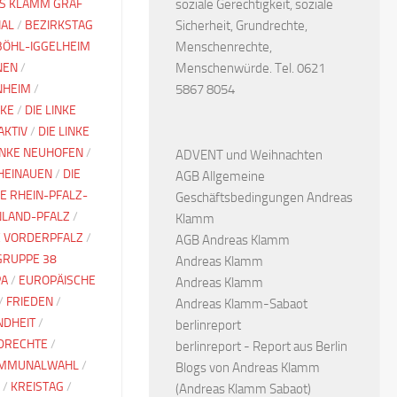
S KLAMM GRAF
soziale Gerechtigkeit, soziale
HAL
/
BEZIRKSTAG
Sicherheit, Grundrechte,
BÖHL-IGGELHEIM
Menschenrechte,
NEN
/
Menschenwürde. Tel. 0621
NHEIM
/
5867 8054
NKE
/
DIE LINKE
AKTIV
/
DIE LINKE
LINKE NEUHOFEN
/
ADVENT und Weihnachten
RHEINAUEN
/
DIE
AGB Allgemeine
KE RHEIN-PFALZ-
Geschäftsbedingungen Andreas
INLAND-PFALZ
/
Klamm
KE VORDERPFALZ
/
AGB Andreas Klamm
GRUPPE 38
Andreas Klamm
PA
/
EUROPÄISCHE
Andreas Klamm
/
FRIEDEN
/
Andreas Klamm-Sabaot
NDHEIT
/
berlinreport
DRECHTE
/
berlinreport - Report aus Berlin
MMUNALWAHL
/
Blogs von Andreas Klamm
/
KREISTAG
/
(Andreas Klamm Sabaot)