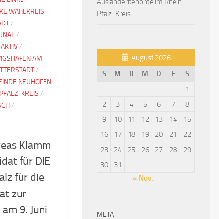
Ausländerbehörde im Rhein-
NKE WAHLKREIS-
Pfalz-Kreis
ADT
/
UNAL
/
SAKTIV
/
August 2026
IGSHAFEN AM
TTERSTADT
/
S
M
D
M
D
F
S
INDE NEUHOFEN
1
PFALZ-KREIS
/
2
3
4
5
6
7
8
SCH
/
9
10
11
12
13
14
15
16
17
18
19
20
21
22
dreas Klamm
23
24
25
26
27
28
29
idat für DIE
30
31
lz für die
« Nov.
at zur
am 9. Juni
META