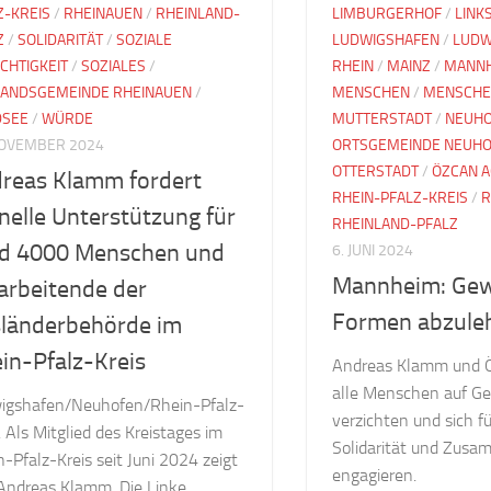
Z-KREIS
/
RHEINAUEN
/
RHEINLAND-
LIMBURGERHOF
/
LINK
Z
/
SOLIDARITÄT
/
SOZIALE
LUDWIGSHAFEN
/
LUDW
CHTIGKEIT
/
SOZIALES
/
RHEIN
/
MAINZ
/
MANN
ANDSGEMEINDE RHEINAUEN
/
MENSCHEN
/
MENSCHE
DSEE
/
WÜRDE
MUTTERSTADT
/
NEUH
NOVEMBER 2024
ORTSGEMEINDE NEUH
OTTERSTADT
/
ÖZCAN 
reas Klamm fordert
RHEIN-PFALZ-KREIS
/
R
nelle Unterstützung für
RHEINLAND-PFALZ
d 4000 Menschen und
6. JUNI 2024
Mannheim: Gewa
arbeitende der
Formen abzule
länderbehörde im
in-Pfalz-Kreis
Andreas Klamm und Ö
alle Menschen auf Ge
igshafen/Neuhofen/Rhein-Pfalz-
verzichten und sich fü
. Als Mitglied des Kreistages im
Solidarität und Zusa
-Pfalz-Kreis seit Juni 2024 zeigt
engagieren.
 Andreas Klamm, Die Linke,