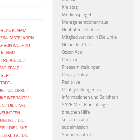
Kreistag
Medienspiegel
Mehrgenerationenhaus
Neuhofen Initiative
DREAS KLAMM
Mitglied werden in Die Linke
TEIN-KASTELKORN
Not in der Pfalz
F VON WOLF ZU
Özcan Acar
 KLAMM
Podcast
CH REPUBLIC
/
Pressemitteilungen
TAG PFALZ
/
Privacy Policy
RGER
/
Radio live
TADT-
Richtigstellungen zu
OG
/
DIE LINKE
/
Informationen und Berichten
INKE INTERAKTIV
/
SAVE Me - Fluechtlinge
EN
/
DIE LINKE
brauchen Hilfe
 NEUHOFEN
socialmission
 ONLINE
/
DIE
sozialmission
EIS
/
DIE LINKE
Spendenaufruf
E LINKE TV
/
DIE