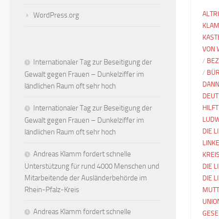
ALTR
WordPress.org
KLAM
KAST
VON 
/
BEZ
Internationaler Tag zur Beseitigung der
/
BÜ
Gewalt gegen Frauen – Dunkelziffer im
DANN
ländlichen Raum oft sehr hoch
DEUT
Internationaler Tag zur Beseitigung der
HILFT
LUDW
Gewalt gegen Frauen – Dunkelziffer im
DIE 
ländlichen Raum oft sehr hoch
LINK
Andreas Klamm fordert schnelle
KREI
Unterstützung für rund 4000 Menschen und
DIE L
Mitarbeitende der Ausländerbehörde im
DIE 
Rhein-Pfalz-Kreis
MUTT
UNIO
Andreas Klamm fordert schnelle
GESE