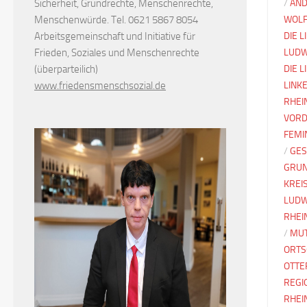
Sicherheit, Grundrechte, Menschenrechte,
/
AND
Menschenwürde. Tel. 0621 5867 8054
WOLF
Arbeitsgemeinschaft und Initiative für
DIE L
Frieden, Soziales und Menschenrechte
LUDW
(überparteilich)
DIE 
www.friedensmenschsozial.de
LINK
RHEI
VORD
FEMI
/
GES
GRU
KREI
LUDW
RHEI
/
MUT
ORTS
OTTE
REGI
RHEI