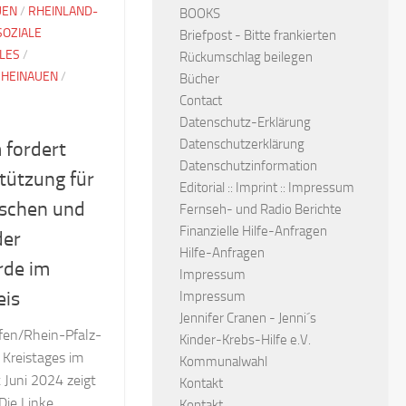
UEN
/
RHEINLAND-
BOOKS
SOZIALE
Briefpost - Bitte frankierten
LES
/
Rückumschlag beilegen
HEINAUEN
/
Bücher
Contact
Datenschutz-Erklärung
Datenschutzerklärung
 fordert
Datenschutzinformation
tützung für
Editorial :: Imprint :: Impressum
schen und
Fernseh- und Radio Berichte
Finanzielle Hilfe-Anfragen
der
Hilfe-Anfragen
rde im
Impressum
eis
Impressum
Jennifer Cranen - Jenni´s
en/Rhein-Pfalz-
Kinder-Krebs-Hilfe e.V.
s Kreistages im
Kommunalwahl
t Juni 2024 zeigt
Kontakt
ie Linke,
Kontakt