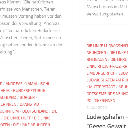
eas Klamm: “Die natürlichen
Mensch muss im Mitte
rfnisse von Menschen, Tieren,
Verwaltung stehen.
r müssen Vorrang haben vor den
ressen der Verwaltung” Andreas
m: “Die natürlichen Bedürfnisse
Menschen, Tieren, Natur müssen
ang haben vor den Interessen der
DIE LINKE LUDWIGSHAF
ltung”...
NEUHOFEN
/
DIE LINKE
RHEINAUEN
/
DIE LINKE
LINKE RHEIN-PFALZ-KR
LIMBURGERHOF
/
LUDW
LUDWIGSHAFEN AM RH
IP
/
ANDREAS KLAMM
/
BÖHL-
/
MUTTERSTADT
/
NEU
LHEIM
/
BUNDESREPUBLIK
ORTSGEMEINDE NEUH
SCHLAND
/
BÜRGER
/
POLITIKERINNEN
ERINNEN
/
DANNSTADT-
2. JULI 2021
UERNHEIM
/
DEUTSCHLAND
/
DIE
Ludwigshafen –
E
/
DIE LINKE HILFT
/
DIE LINKE
OFEN
/
DIE LINKE NEUHOFEN
“Gegen Gewalt 