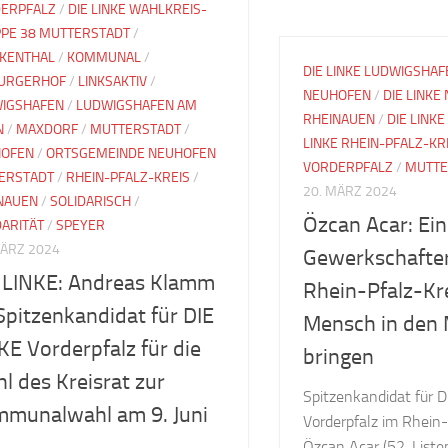
ERPFALZ
/
DIE LINKE WAHLKREIS-
PE 38 MUTTERSTADT
/
KENTHAL
/
KOMMUNAL
/
DIE LINKE LUDWIGSHAF
URGERHOF
/
LINKSAKTIV
/
NEUHOFEN
/
DIE LINKE
IGSHAFEN
/
LUDWIGSHAFEN AM
RHEINAUEN
/
DIE LINKE
N
/
MAXDORF
/
MUTTERSTADT
/
LINKE RHEIN-PFALZ-KR
OFEN
/
ORTSGEMEINDE NEUHOFEN
VORDERPFALZ
/
MUTTE
ERSTADT
/
RHEIN-PFALZ-KREIS
/
20. MÄRZ 2024
NAUEN
/
SOLIDARISCH
/
Özcan Acar: Ein
DARITÄT
/
SPEYER
MÄRZ 2024
Gewerkschafter
 LINKE: Andreas Klamm
Rhein-Pfalz-Kr
 Spitzenkandidat für DIE
Mensch in den 
KE Vorderpfalz für die
bringen
l des Kreisrat zur
Spitzenkandidat für 
munalwahl am 9. Juni
Vorderpfalz im Rhein-
Özcan Acar (52, Listen