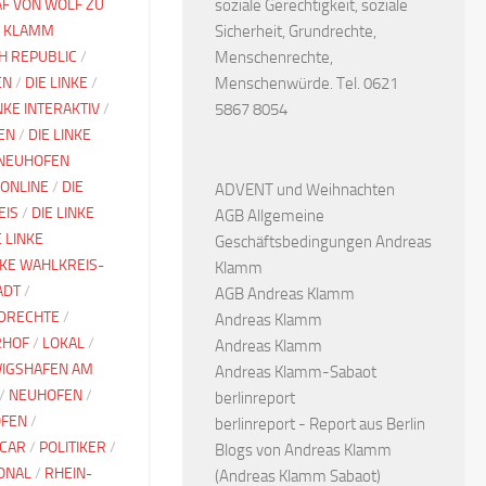
F VON WOLF ZU
soziale Gerechtigkeit, soziale
 KLAMM
Sicherheit, Grundrechte,
CH REPUBLIC
/
Menschenrechte,
EN
/
DIE LINKE
/
Menschenwürde. Tel. 0621
INKE INTERAKTIV
/
5867 8054
EN
/
DIE LINKE
 NEUHOFEN
 ONLINE
/
DIE
ADVENT und Weihnachten
EIS
/
DIE LINKE
AGB Allgemeine
E LINKE
Geschäftsbedingungen Andreas
NKE WAHLKREIS-
Klamm
ADT
/
AGB Andreas Klamm
DRECHTE
/
Andreas Klamm
RHOF
/
LOKAL
/
Andreas Klamm
IGSHAFEN AM
Andreas Klamm-Sabaot
/
NEUHOFEN
/
berlinreport
OFEN
/
berlinreport - Report aus Berlin
ACAR
/
POLITIKER
/
Blogs von Andreas Klamm
ONAL
/
RHEIN-
(Andreas Klamm Sabaot)