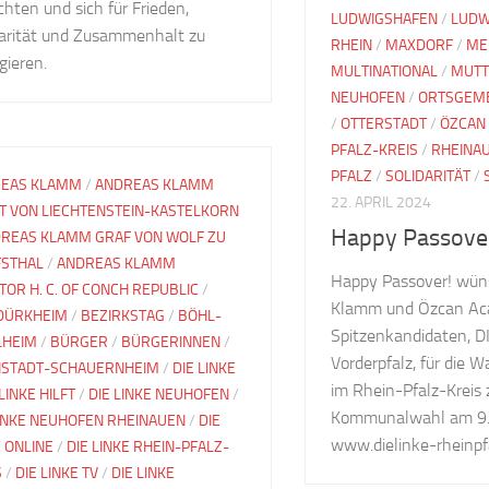
chten und sich für Frieden,
LUDWIGSHAFEN
/
LUDW
darität und Zusammenhalt zu
RHEIN
/
MAXDORF
/
ME
gieren.
MULTINATIONAL
/
MUTT
NEUHOFEN
/
ORTSGEME
/
OTTERSTADT
/
ÖZCAN
PFALZ-KREIS
/
RHEINA
PFALZ
/
SOLIDARITÄT
/
EAS KLAMM
/
ANDREAS KLAMM
22. APRIL 2024
T VON LIECHTENSTEIN-KASTELKORN
Happy Passove
REAS KLAMM GRAF VON WOLF ZU
STHAL
/
ANDREAS KLAMM
Happy Passover! wün
TOR H. C. OF CONCH REPUBLIC
/
Klamm und Özcan Aca
DÜRKHEIM
/
BEZIRKSTAG
/
BÖHL-
Spitzenkandidaten, D
LHEIM
/
BÜRGER
/
BÜRGERINNEN
/
Vorderpfalz, für die 
STADT-SCHAUERNHEIM
/
DIE LINKE
im Rhein-Pfalz-Kreis 
 LINKE HILFT
/
DIE LINKE NEUHOFEN
/
Kommunalwahl am 9. 
LINKE NEUHOFEN RHEINAUEN
/
DIE
www.dielinke-rheinpfa
E ONLINE
/
DIE LINKE RHEIN-PFALZ-
S
/
DIE LINKE TV
/
DIE LINKE