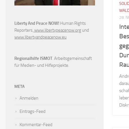
SOLI
WAL
28. 
Liberty And Peace NOW!
Human Rights
Int
Reporters,
www.libertypeacenow.org
und
Bes
www.libertyandpeacenow.eu
geg
Dun
Regionalhilfe ISMOT
. Arbeitsgemeinschaft
Rau
für Medien- und Hilfeprojekte.
Andr
darau
META
schaf
lebe
Anmelden
Diskr
Eintrags-Feed
Kommentar-Feed