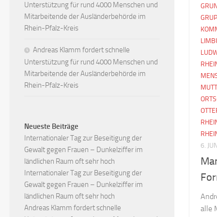
Unterstützung für rund 4000 Menschen und
GRUN
Mitarbeitende der Ausländerbehörde im
GRUP
Rhein-Pfalz-Kreis
KOM
LIMB
Andreas Klamm fordert schnelle
LUDW
Unterstützung für rund 4000 Menschen und
RHEI
Mitarbeitende der Ausländerbehörde im
MEN
Rhein-Pfalz-Kreis
MUTT
ORTS
OTTE
RHEI
Neueste Beiträge
RHEI
Internationaler Tag zur Beseitigung der
6. JU
Gewalt gegen Frauen – Dunkelziffer im
Man
ländlichen Raum oft sehr hoch
Internationaler Tag zur Beseitigung der
For
Gewalt gegen Frauen – Dunkelziffer im
ländlichen Raum oft sehr hoch
Andr
Andreas Klamm fordert schnelle
alle