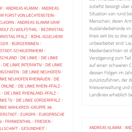
zutiefst besorgt über 
IP
/
ANDREAS KLAMM
/
ANDREAS
Situation von rund bi
M FÜRST VON LIECHTENSTEIN-
Menschen, deren Antr
ELKORN
/
ANDREAS KLAMM GRAF
Ausländerbehörde im 
WOLF ZU WOLFSTHAL
/
BEZIRKSTAG
Kreis seit bis zu drei 
IRKSTAG PFALZ
/
BÖHL-IGGELHEIM
unbearbeitet sind. La
RGER
/
BÜRGERINNEN
/
Medienberichten ist 
STADT-SCHAUERNHEIM
/
Verzögerung zum Teil
SCHLAND
/
DIE LINKE
/
DIE LINKE
/
DIE LINKE INTERAKTIV
/
DIE LINKE
auf einen schweren C
IGSHAFEN
/
DIE LINKE NEUHOFEN
/
dessen Folgen im Jah
LINKE NEUHOFEN RHEINAUEN
/
DIE
zurückzuführen, der d
E ONLINE
/
DIE LINKE RHEIN-PFALZ-
Kreisverwaltung und
S
/
DIE LINKE RHEINLAND-PFALZ
/
Landkreis erheblich b
INKE TV
/
DIE LINKE VORDERPFALZ
/
LINKE WAHLKREIS-GRUPPE 38
ERSTADT
/
EUROPA
/
EUROPÄISCHE
N
/
FRANKENTHAL
/
FRIEDEN
/
ANDREAS KLAMM
/
AN
LLSCHAFT
/
GESUNDHEIT
/