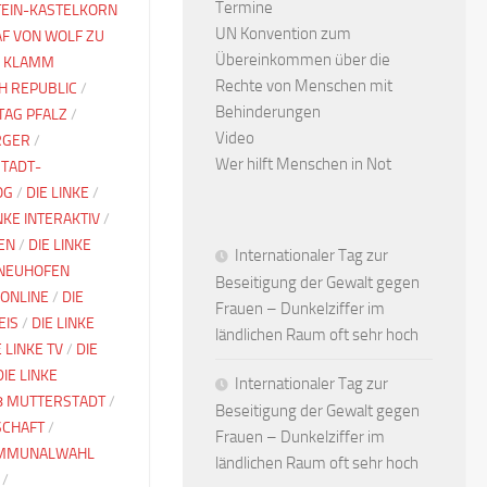
Termine
TEIN-KASTELKORN
UN Konvention zum
F VON WOLF ZU
Übereinkommen über die
 KLAMM
Rechte von Menschen mit
CH REPUBLIC
/
Behinderungen
TAG PFALZ
/
Video
RGER
/
Wer hilft Menschen in Not
TADT-
OG
/
DIE LINKE
/
INKE INTERAKTIV
/
EN
/
DIE LINKE
Internationaler Tag zur
 NEUHOFEN
Beseitigung der Gewalt gegen
 ONLINE
/
DIE
Frauen – Dunkelziffer im
EIS
/
DIE LINKE
ländlichen Raum oft sehr hoch
E LINKE TV
/
DIE
DIE LINKE
Internationaler Tag zur
8 MUTTERSTADT
/
Beseitigung der Gewalt gegen
SCHAFT
/
Frauen – Dunkelziffer im
MMUNALWAHL
ländlichen Raum oft sehr hoch
/