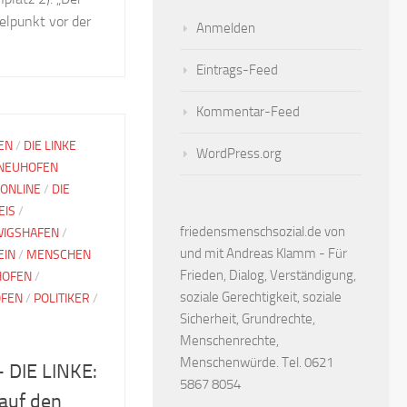
lpunkt vor der
Anmelden
Eintrags-Feed
Kommentar-Feed
EN
/
DIE LINKE
WordPress.org
 NEUHOFEN
 ONLINE
/
DIE
EIS
/
friedensmenschsozial.de von
IGSHAFEN
/
und mit Andreas Klamm - Für
EIN
/
MENSCHEN
Frieden, Dialog, Verständigung,
HOFEN
/
soziale Gerechtigkeit, soziale
OFEN
/
POLITIKER
/
Sicherheit, Grundrechte,
Menschenrechte,
Menschenwürde. Tel. 0621
 DIE LINKE:
5867 8054
auf den