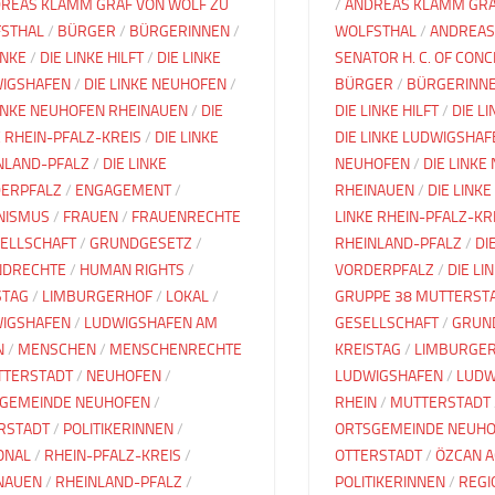
REAS KLAMM GRAF VON WOLF ZU
/
ANDREAS KLAMM GRA
STHAL
/
BÜRGER
/
BÜRGERINNEN
/
WOLFSTHAL
/
ANDREAS
INKE
/
DIE LINKE HILFT
/
DIE LINKE
SENATOR H. C. OF CON
IGSHAFEN
/
DIE LINKE NEUHOFEN
/
BÜRGER
/
BÜRGERINN
LINKE NEUHOFEN RHEINAUEN
/
DIE
DIE LINKE HILFT
/
DIE L
E RHEIN-PFALZ-KREIS
/
DIE LINKE
DIE LINKE LUDWIGSHAF
NLAND-PFALZ
/
DIE LINKE
NEUHOFEN
/
DIE LINKE
ERPFALZ
/
ENGAGEMENT
/
RHEINAUEN
/
DIE LINKE
NISMUS
/
FRAUEN
/
FRAUENRECHTE
LINKE RHEIN-PFALZ-KR
ELLSCHAFT
/
GRUNDGESETZ
/
RHEINLAND-PFALZ
/
DI
NDRECHTE
/
HUMAN RIGHTS
/
VORDERPFALZ
/
DIE LI
STAG
/
LIMBURGERHOF
/
LOKAL
/
GRUPPE 38 MUTTERST
IGSHAFEN
/
LUDWIGSHAFEN AM
GESELLSCHAFT
/
GRUN
N
/
MENSCHEN
/
MENSCHENRECHTE
KREISTAG
/
LIMBURGE
TERSTADT
/
NEUHOFEN
/
LUDWIGSHAFEN
/
LUDW
GEMEINDE NEUHOFEN
/
RHEIN
/
MUTTERSTADT
RSTADT
/
POLITIKERINNEN
/
ORTSGEMEINDE NEUH
ONAL
/
RHEIN-PFALZ-KREIS
/
OTTERSTADT
/
ÖZCAN 
NAUEN
/
RHEINLAND-PFALZ
/
POLITIKERINNEN
/
REGI