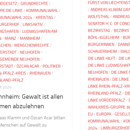
FÜRST VON LIECHTENS
DGESETZ
/
GRUNDRECHTE
/
/
ANDREAS KLAMM GRA
PE DIE LINKE
/
KOMMUNALWAHL
/
WOLFSTHAL
/
ANDREAS
MUNALWAHL 2024
/
KREISTAG
/
SENATOR H. C. OF CON
URGERHOF
/
LINKSAKTIV
/
BEZIRKSTAG
/
BEZIRKS
IGSHAFEN
/
LUDWIGSHAFEN AM
BÖHL-IGGELHEIM
/
BÜ
N
/
MAINZ
/
MANNHEIM
/
BÜRGERINNEN
/
DANNS
SCHEN
/
MENSCHENRECHTE
/
SCHAUERNHEIM
/
DIAL
ERSTADT
/
NEUHOFEN
/
DIE LINKE HILFT
/
DIE L
GEMEINDE NEUHOFEN
/
DIE LINKE LUDWIGSHAF
RSTADT
/
ÖZCAN ACAR
/
POLITIKER
/
NEUHOFEN
/
DIE LINKE
N-PFALZ-KREIS
/
RHEINAUEN
/
RHEINAUEN
/
DIE LINKE
NLAND-PFALZ
LINKE RHEIN-PFALZ-KR
NI 2024
RHEINLAND-PFALZ
/
DI
nheim: Gewalt ist allen
LINKE VORDERPFALZ
/
men abzulehnen
WAHLKREIS-GRUPPE 3
EU
/
EUROPA
/
GESELL
eas Klamm und Özcan Acar bitten
KOMMUNALWAHL
/
KO
 Menschen auf Gewalt zu
2024
/
LIMBURGERHOF