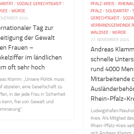
DARITÄT
/
SOZIALE GERECHTIGKEIT
/
PFALZ-KREIS
/
RHEINA
DSEE
/
WÜRDE
PFALZ
/
SOLIDARITÄT
/
NOVEMBER 2024
GERECHTIGKEIT
/
SOZIA
VERBANDSGEMEINDE R
ernationaler Tag zur
WALDSEE
/
WÜRDE
eitigung der Gewalt
27. NOVEMBER 2024
en Frauen –
Andreas Klamm
kelziffer im ländlichen
schnelle Unters
m oft sehr hoch
rund 4000 Men
Mitarbeitende 
eas Klamm. „Unsere Politik muss
f abzielen, eine Gesellschaft zu
Ausländerbehö
fen, in der jede Frau in Sicherheit
Rhein-Pfalz-Kr
n kann, frei von Gewalt und
iminierung“.
Ludwigshafen/Neuhof
Kreis. Als Mitglied de
Rhein-Pfalz-Kreis sei
sich Andreas Klamm, D