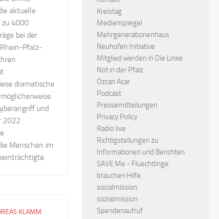
die aktuelle
Kreistag
s zu 4000
Medienspiegel
Mehrgenerationenhaus
äge bei der
Neuhofen Initiative
Rhein-Pfalz-
Mitglied werden in Die Linke
Jahren
Not in der Pfalz
ut
Özcan Acar
diese dramatische
Podcast
 möglicherweise
Pressemitteilungen
yberangriff und
Privacy Policy
r 2022
Radio live
ie
Richtigstellungen zu
 die Menschen im
Informationen und Berichten
eeinträchtigte.
SAVE Me - Fluechtlinge
brauchen Hilfe
socialmission
sozialmission
Spendenaufruf
DREAS KLAMM