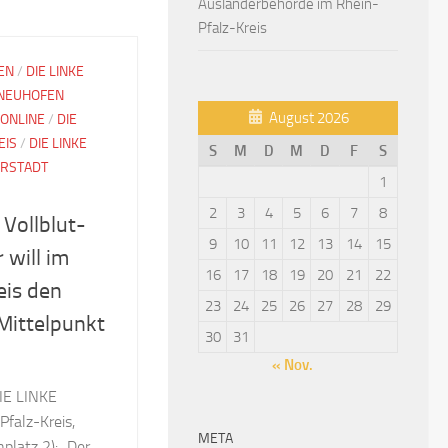
Ausländerbehörde im Rhein-
Pfalz-Kreis
EN
/
DIE LINKE
 NEUHOFEN
August 2026
 ONLINE
/
DIE
EIS
/
DIE LINKE
S
M
D
M
D
F
S
RSTADT
1
2
3
4
5
6
7
8
 Vollblut-
9
10
11
12
13
14
15
 will im
16
17
18
19
20
21
22
eis den
23
24
25
26
27
28
29
Mittelpunkt
30
31
« Nov.
DIE LINKE
Pfalz-Kreis,
META
platz 2): „Der