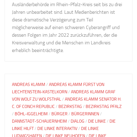
Ausländerbehörde im Rhein-Pfalz-Kreis seit bis zu drei
Jahren unbearbeitet sind. Laut Medienberichten ist
diese dramatische Verzögerung zum Teil
möglicherweise auf einen schweren Cyberangriff und
dessen Folgen im Jahr 2022 zurückzuführen, der die
Kreisverwaltung und die Menschen im Landkreis
erheblich beeinträchtigte.
ANDREAS KLAMM
/
ANDREAS KLAMM FÜRST VON
LIECHTENSTEIN-KASTELKORN
/
ANDREAS KLAMM GRAF
VON WOLF ZU WOLFSTHAL
/
ANDREAS KLAMM SENATOR H.
C. OF CONCH REPUBLIC
/
BEZIRKSTAG
/
BEZIRKSTAG PFALZ
/
BÖHL-IGGELHEIM
/
BÜRGER
/
BÜRGERINNEN
/
DANNSTADT-SCHAUERNHEIM
/
DIALOG
/
DIE LINKE
/
DIE
LINKE HILFT
/
DIE LINKE INTERAKTIV
/
DIE LINKE
LUDWIGSHAFEN
/
DIE LINKE NEUHOFEN
/
DIE LINKE