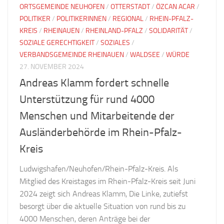
ORTSGEMEINDE NEUHOFEN
/
OTTERSTADT
/
ÖZCAN ACAR
/
POLITIKER
/
POLITIKERINNEN
/
REGIONAL
/
RHEIN-PFALZ-
KREIS
/
RHEINAUEN
/
RHEINLAND-PFALZ
/
SOLIDARITÄT
/
SOZIALE GERECHTIGKEIT
/
SOZIALES
/
VERBANDSGEMEINDE RHEINAUEN
/
WALDSEE
/
WÜRDE
27. NOVEMBER 2024
Andreas Klamm fordert schnelle
Unterstützung für rund 4000
Menschen und Mitarbeitende der
Ausländerbehörde im Rhein-Pfalz-
Kreis
Ludwigshafen/Neuhofen/Rhein-Pfalz-Kreis. Als
Mitglied des Kreistages im Rhein-Pfalz-Kreis seit Juni
2024 zeigt sich Andreas Klamm, Die Linke, zutiefst
besorgt über die aktuelle Situation von rund bis zu
4000 Menschen, deren Anträge bei der