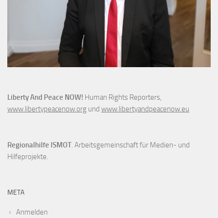
Liberty And Peace NOW!
Human Rights Reporters,
www.libertypeacenow.org
und
www.libertyandpeacenow.eu
Regionalhilfe ISMOT
. Arbeitsgemeinschaft für Medien- und
Hilfeprojekte.
META
Anmelden