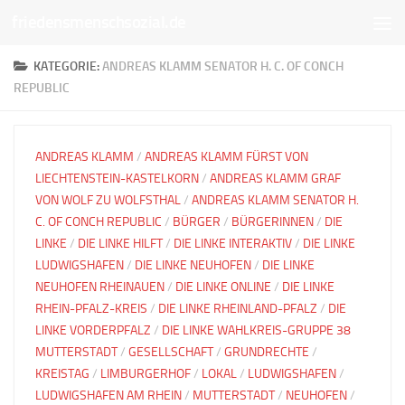
friedensmenschsozial.de
Unter dem Inhalt
KATEGORIE:
ANDREAS KLAMM SENATOR H. C. OF CONCH
REPUBLIC
ANDREAS KLAMM
/
ANDREAS KLAMM FÜRST VON
LIECHTENSTEIN-KASTELKORN
/
ANDREAS KLAMM GRAF
VON WOLF ZU WOLFSTHAL
/
ANDREAS KLAMM SENATOR H.
C. OF CONCH REPUBLIC
/
BÜRGER
/
BÜRGERINNEN
/
DIE
LINKE
/
DIE LINKE HILFT
/
DIE LINKE INTERAKTIV
/
DIE LINKE
LUDWIGSHAFEN
/
DIE LINKE NEUHOFEN
/
DIE LINKE
NEUHOFEN RHEINAUEN
/
DIE LINKE ONLINE
/
DIE LINKE
RHEIN-PFALZ-KREIS
/
DIE LINKE RHEINLAND-PFALZ
/
DIE
LINKE VORDERPFALZ
/
DIE LINKE WAHLKREIS-GRUPPE 38
MUTTERSTADT
/
GESELLSCHAFT
/
GRUNDRECHTE
/
KREISTAG
/
LIMBURGERHOF
/
LOKAL
/
LUDWIGSHAFEN
/
LUDWIGSHAFEN AM RHEIN
/
MUTTERSTADT
/
NEUHOFEN
/