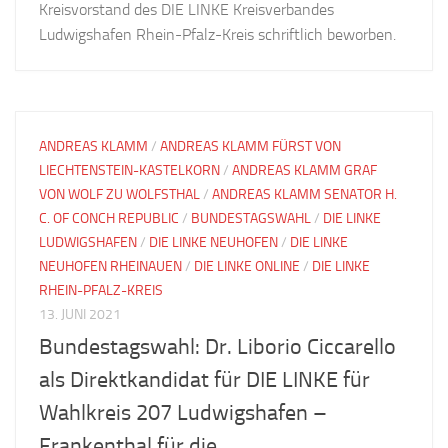
Kreisvorstand des DIE LINKE Kreisverbandes
Ludwigshafen Rhein-Pfalz-Kreis schriftlich beworben.
ANDREAS KLAMM
/
ANDREAS KLAMM FÜRST VON
LIECHTENSTEIN-KASTELKORN
/
ANDREAS KLAMM GRAF
VON WOLF ZU WOLFSTHAL
/
ANDREAS KLAMM SENATOR H.
C. OF CONCH REPUBLIC
/
BUNDESTAGSWAHL
/
DIE LINKE
LUDWIGSHAFEN
/
DIE LINKE NEUHOFEN
/
DIE LINKE
NEUHOFEN RHEINAUEN
/
DIE LINKE ONLINE
/
DIE LINKE
RHEIN-PFALZ-KREIS
13. JUNI 2021
Bundestagswahl: Dr. Liborio Ciccarello
als Direktkandidat für DIE LINKE für
Wahlkreis 207 Ludwigshafen –
Frankenthal für die