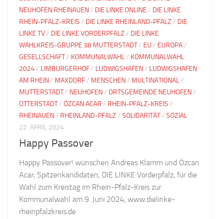
NEUHOFEN RHEINAUEN
/
DIE LINKE ONLINE
/
DIE LINKE
RHEIN-PFALZ-KREIS
/
DIE LINKE RHEINLAND-PFALZ
/
DIE
LINKE TV
/
DIE LINKE VORDERPFALZ
/
DIE LINKE
WAHLKREIS-GRUPPE 38 MUTTERSTADT
/
EU
/
EUROPA
/
GESELLSCHAFT
/
KOMMUNALWAHL
/
KOMMUNALWAHL
2024
/
LIMBURGERHOF
/
LUDWIGSHAFEN
/
LUDWIGSHAFEN
AM RHEIN
/
MAXDORF
/
MENSCHEN
/
MULTINATIONAL
/
MUTTERSTADT
/
NEUHOFEN
/
ORTSGEMEINDE NEUHOFEN
/
OTTERSTADT
/
ÖZCAN ACAR
/
RHEIN-PFALZ-KREIS
/
RHEINAUEN
/
RHEINLAND-PFALZ
/
SOLIDARITÄT
/
SOZIAL
22. APRIL 2024
Happy Passover
Happy Passover! wünschen Andreas Klamm und Özcan
Acar, Spitzenkandidaten, DIE LINKE Vorderpfalz, für die
Wahl zum Kreistag im Rhein-Pfalz-Kreis zur
Kommunalwahl am 9. Juni 2024, www.dielinke-
rheinpfalzkreis.de