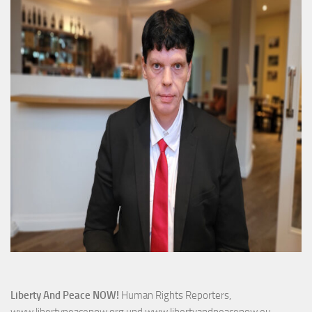
Liberty And Peace NOW!
Human Rights Reporters,
www.libertypeacenow.org
und
www.libertyandpeacenow.eu