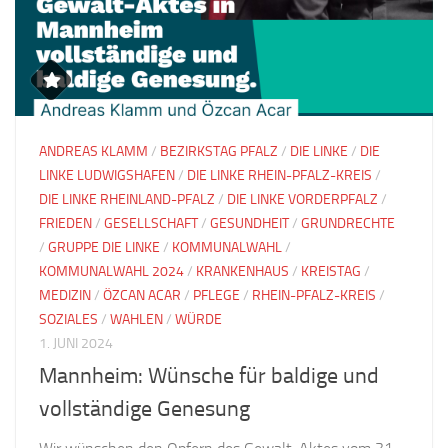
ANDREAS KLAMM
/
BEZIRKSTAG PFALZ
/
DIE LINKE
/
DIE
LINKE LUDWIGSHAFEN
/
DIE LINKE RHEIN-PFALZ-KREIS
/
DIE LINKE RHEINLAND-PFALZ
/
DIE LINKE VORDERPFALZ
/
FRIEDEN
/
GESELLSCHAFT
/
GESUNDHEIT
/
GRUNDRECHTE
/
GRUPPE DIE LINKE
/
KOMMUNALWAHL
/
KOMMUNALWAHL 2024
/
KRANKENHAUS
/
KREISTAG
/
MEDIZIN
/
ÖZCAN ACAR
/
PFLEGE
/
RHEIN-PFALZ-KREIS
/
SOZIALES
/
WAHLEN
/
WÜRDE
1. JUNI 2024
Mannheim: Wünsche für baldige und
vollständige Genesung