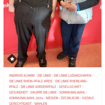
ANDREAS KLAMM
/
DIE LINKE
/
DIE LINKE LUDWIGSHAFEN
/
DIE LINKE RHEIN-PFALZ-KREIS
/
DIE LINKE RHEINLAND-
PFALZ
/
DIE LINKE VORDERPFALZ
/
GESELLSCHAFT
/
GESUNDHEIT
/
GRUPPE DIE LINKE
/
KOMMUNALWAHL
/
KOMMUNALWAHL 2024
/
MEDIZIN
/
ÖZCAN ACAR
/
SOZIALE
GERECHTIGKEIT
/
WAHLEN