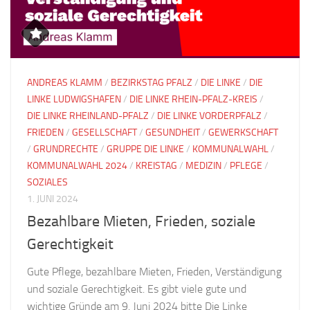
ANDREAS KLAMM
/
BEZIRKSTAG PFALZ
/
DIE LINKE
/
DIE
LINKE LUDWIGSHAFEN
/
DIE LINKE RHEIN-PFALZ-KREIS
/
DIE LINKE RHEINLAND-PFALZ
/
DIE LINKE VORDERPFALZ
/
FRIEDEN
/
GESELLSCHAFT
/
GESUNDHEIT
/
GEWERKSCHAFT
/
GRUNDRECHTE
/
GRUPPE DIE LINKE
/
KOMMUNALWAHL
/
KOMMUNALWAHL 2024
/
KREISTAG
/
MEDIZIN
/
PFLEGE
/
SOZIALES
1. JUNI 2024
Bezahlbare Mieten, Frieden, soziale
Gerechtigkeit
Gute Pflege, bezahlbare Mieten, Frieden, Verständigung
und soziale Gerechtigkeit. Es gibt viele gute und
wichtige Gründe am 9. Juni 2024 bitte Die Linke