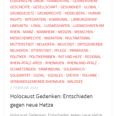
EUROPÄISCHE UNION
/
FRANKENTHAL
/
GERMERSHEIM
/
GESCHICHTE
/
GESELLSCHAFT
/
GESUNDHEIT
/
GLOBAL
/
GRUNDGESETZ
/
GRUNDRECHTE
/
HEIDELBERG
/
HUMAN
RIGHTS
/
INTEGRATION
/
KOMMUNAL
/
LIMBURGERHOF
/
LINKSAKTIV
/
LOKAL
/
LUDWIGSHAFEN
/
LUDWIGSHAFEN AM
RHEIN
/
MAINZ
/
MANNHEIM
/
MEDIZIN
/
MENSCHEN
/
MENSCHENRECHTE
/
MIGRATION
/
MULTINATIONAL
/
MUTTERSTADT
/
NEUHOFEN
/
NEUSTADT
/
ORTSGEMEINDE
NEUHOFEN
/
OTTERSTADT
/
PFLEGE
/
PIRMASENS
/
POLITIKER
/
POLITIKERINNEN
/
RAT UND HILFE
/
REGIONAL
/
RHEIN-PFALZ-KREIS
/
RHEINAUEN
/
RHEINLAND-PFALZ
/
SCHWETZINGEN
/
SINNFINDUNG
/
SOLIDARISCH
/
SOLIDARITÄT
/
SOZIAL
/
SOZIALES
/
SPEYER
/
TEILHABE
/
VERBANDSGEMEINDE RHEINAUEN
/
WALDSEE
2. FEBRUAR 2020
Holocaust Gedenken: Entschieden
gegen neue Hetze
Holocaust Gedenken: Entschieden gegen neue Hetze