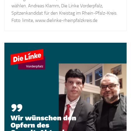
wählen. Andreas Klamm, Die Linke Vorderpfalz,
Spitzenkandidat für den Kreistag im Rhein-Pfalz-Kreis.
Foto: limite, www.dielinke-rheinpfalzkreis.de