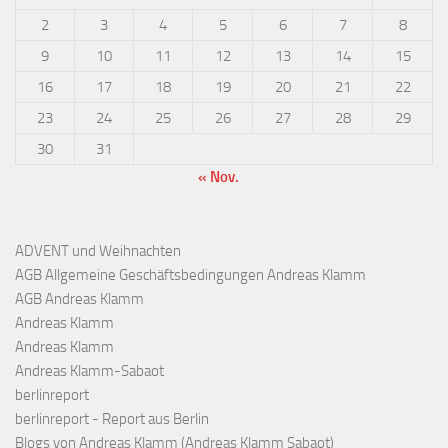
2
3
4
5
6
7
8
9
10
11
12
13
14
15
16
17
18
19
20
21
22
23
24
25
26
27
28
29
30
31
« Nov.
ADVENT und Weihnachten
AGB Allgemeine Geschäftsbedingungen Andreas Klamm
AGB Andreas Klamm
Andreas Klamm
Andreas Klamm
Andreas Klamm-Sabaot
berlinreport
berlinreport - Report aus Berlin
Blogs von Andreas Klamm (Andreas Klamm Sabaot)