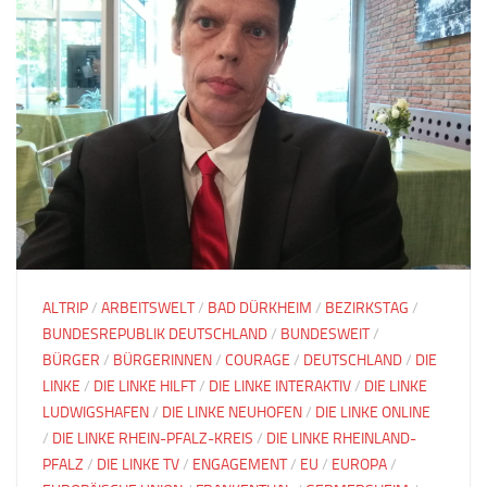
ALTRIP
/
ARBEITSWELT
/
BAD DÜRKHEIM
/
BEZIRKSTAG
/
BUNDESREPUBLIK DEUTSCHLAND
/
BUNDESWEIT
/
BÜRGER
/
BÜRGERINNEN
/
COURAGE
/
DEUTSCHLAND
/
DIE
LINKE
/
DIE LINKE HILFT
/
DIE LINKE INTERAKTIV
/
DIE LINKE
LUDWIGSHAFEN
/
DIE LINKE NEUHOFEN
/
DIE LINKE ONLINE
/
DIE LINKE RHEIN-PFALZ-KREIS
/
DIE LINKE RHEINLAND-
PFALZ
/
DIE LINKE TV
/
ENGAGEMENT
/
EU
/
EUROPA
/