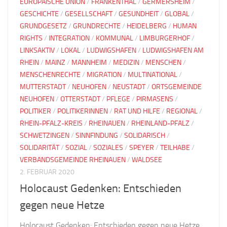
EUROPÄISCHE UNION
/
FRANKENTHAL
/
GERMERSHEIM
/
GESCHICHTE
/
GESELLSCHAFT
/
GESUNDHEIT
/
GLOBAL
/
GRUNDGESETZ
/
GRUNDRECHTE
/
HEIDELBERG
/
HUMAN
RIGHTS
/
INTEGRATION
/
KOMMUNAL
/
LIMBURGERHOF
/
LINKSAKTIV
/
LOKAL
/
LUDWIGSHAFEN
/
LUDWIGSHAFEN AM
RHEIN
/
MAINZ
/
MANNHEIM
/
MEDIZIN
/
MENSCHEN
/
MENSCHENRECHTE
/
MIGRATION
/
MULTINATIONAL
/
MUTTERSTADT
/
NEUHOFEN
/
NEUSTADT
/
ORTSGEMEINDE
NEUHOFEN
/
OTTERSTADT
/
PFLEGE
/
PIRMASENS
/
POLITIKER
/
POLITIKERINNEN
/
RAT UND HILFE
/
REGIONAL
/
RHEIN-PFALZ-KREIS
/
RHEINAUEN
/
RHEINLAND-PFALZ
/
SCHWETZINGEN
/
SINNFINDUNG
/
SOLIDARISCH
/
SOLIDARITÄT
/
SOZIAL
/
SOZIALES
/
SPEYER
/
TEILHABE
/
VERBANDSGEMEINDE RHEINAUEN
/
WALDSEE
2. FEBRUAR 2020
Holocaust Gedenken: Entschieden
gegen neue Hetze
Holocaust Gedenken: Entschieden gegen neue Hetze