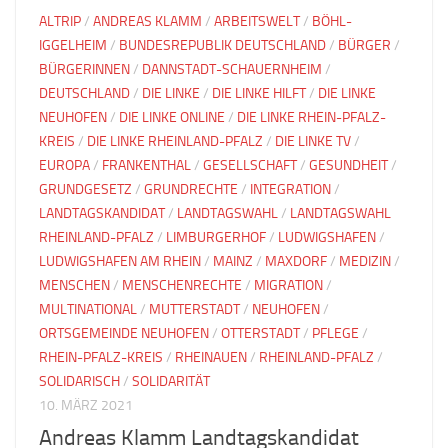
ALTRIP
/
ANDREAS KLAMM
/
ARBEITSWELT
/
BÖHL-
IGGELHEIM
/
BUNDESREPUBLIK DEUTSCHLAND
/
BÜRGER
/
BÜRGERINNEN
/
DANNSTADT-SCHAUERNHEIM
/
DEUTSCHLAND
/
DIE LINKE
/
DIE LINKE HILFT
/
DIE LINKE
NEUHOFEN
/
DIE LINKE ONLINE
/
DIE LINKE RHEIN-PFALZ-
KREIS
/
DIE LINKE RHEINLAND-PFALZ
/
DIE LINKE TV
/
EUROPA
/
FRANKENTHAL
/
GESELLSCHAFT
/
GESUNDHEIT
/
GRUNDGESETZ
/
GRUNDRECHTE
/
INTEGRATION
/
LANDTAGSKANDIDAT
/
LANDTAGSWAHL
/
LANDTAGSWAHL
RHEINLAND-PFALZ
/
LIMBURGERHOF
/
LUDWIGSHAFEN
/
LUDWIGSHAFEN AM RHEIN
/
MAINZ
/
MAXDORF
/
MEDIZIN
/
MENSCHEN
/
MENSCHENRECHTE
/
MIGRATION
/
MULTINATIONAL
/
MUTTERSTADT
/
NEUHOFEN
/
ORTSGEMEINDE NEUHOFEN
/
OTTERSTADT
/
PFLEGE
/
RHEIN-PFALZ-KREIS
/
RHEINAUEN
/
RHEINLAND-PFALZ
/
SOLIDARISCH
/
SOLIDARITÄT
10. MÄRZ 2021
Andreas Klamm Landtagskandidat