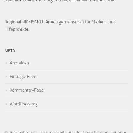
www.libertypeacenow.org
und
www.libertyandpeacenow.eu
Regionalhilfe ISMOT
. Arbeitsgemeinschaft für Medien- und
Hilfeprojekte.
META
Anmelden
Eintrags-Feed
Kommentar-Feed
WordPress.org
Internationaler Tag zur Beseitigung der Gewalt gegen Frauen –