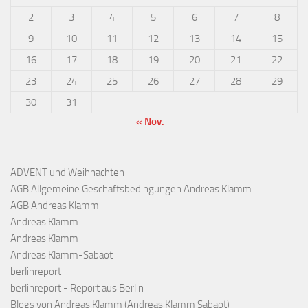
2
3
4
5
6
7
8
9
10
11
12
13
14
15
16
17
18
19
20
21
22
23
24
25
26
27
28
29
30
31
« Nov.
ADVENT und Weihnachten
AGB Allgemeine Geschäftsbedingungen Andreas Klamm
AGB Andreas Klamm
Andreas Klamm
Andreas Klamm
Andreas Klamm-Sabaot
berlinreport
berlinreport - Report aus Berlin
Blogs von Andreas Klamm (Andreas Klamm Sabaot)