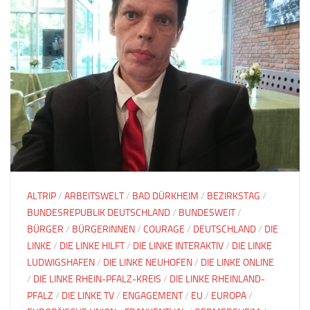
ALTRIP
/
ARBEITSWELT
/
BAD DÜRKHEIM
/
BEZIRKSTAG
/
BUNDESREPUBLIK DEUTSCHLAND
/
BUNDESWEIT
/
BÜRGER
/
BÜRGERINNEN
/
COURAGE
/
DEUTSCHLAND
/
DIE
LINKE
/
DIE LINKE HILFT
/
DIE LINKE INTERAKTIV
/
DIE LINKE
LUDWIGSHAFEN
/
DIE LINKE NEUHOFEN
/
DIE LINKE ONLINE
/
DIE LINKE RHEIN-PFALZ-KREIS
/
DIE LINKE RHEINLAND-
PFALZ
/
DIE LINKE TV
/
ENGAGEMENT
/
EU
/
EUROPA
/