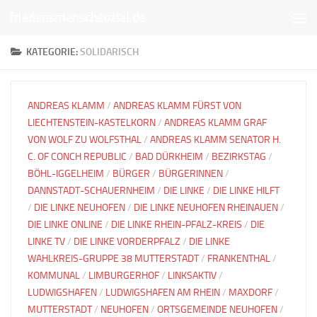
friedensmenschsozial.de
Unter dem Inhalt
KATEGORIE:
SOLIDARISCH
ANDREAS KLAMM
/
ANDREAS KLAMM FÜRST VON
LIECHTENSTEIN-KASTELKORN
/
ANDREAS KLAMM GRAF
VON WOLF ZU WOLFSTHAL
/
ANDREAS KLAMM SENATOR H.
C. OF CONCH REPUBLIC
/
BAD DÜRKHEIM
/
BEZIRKSTAG
/
BÖHL-IGGELHEIM
/
BÜRGER
/
BÜRGERINNEN
/
DANNSTADT-SCHAUERNHEIM
/
DIE LINKE
/
DIE LINKE HILFT
/
DIE LINKE NEUHOFEN
/
DIE LINKE NEUHOFEN RHEINAUEN
/
DIE LINKE ONLINE
/
DIE LINKE RHEIN-PFALZ-KREIS
/
DIE
LINKE TV
/
DIE LINKE VORDERPFALZ
/
DIE LINKE
WAHLKREIS-GRUPPE 38 MUTTERSTADT
/
FRANKENTHAL
/
KOMMUNAL
/
LIMBURGERHOF
/
LINKSAKTIV
/
LUDWIGSHAFEN
/
LUDWIGSHAFEN AM RHEIN
/
MAXDORF
/
MUTTERSTADT
/
NEUHOFEN
/
ORTSGEMEINDE NEUHOFEN
/