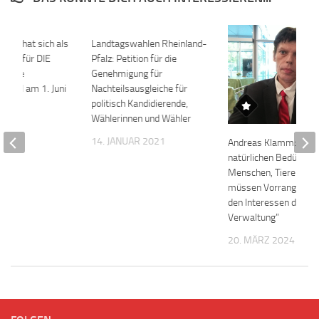
amm hat sich als
Landtagswahlen Rheinland-
didat für DIE
Pfalz: Petition für die
ür die
Genehmigung für
wahl am 1. Juni
Nachteilsausgleiche für
rben
politisch Kandidierende,
Wählerinnen und Wähler
021
14. JANUAR 2021
Andreas Klamm: “Die
natürlichen Bedürfnis
Menschen, Tieren, Na
müssen Vorrang habe
den Interessen der
Verwaltung”
20. MÄRZ 2024