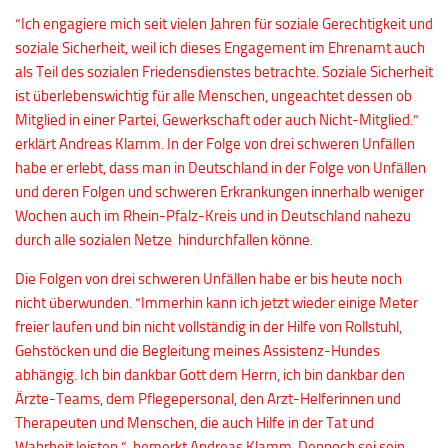
“Ich engagiere mich seit vielen Jahren für soziale Gerechtigkeit und
soziale Sicherheit, weil ich dieses Engagement im Ehrenamt auch
als Teil des sozialen Friedensdienstes betrachte. Soziale Sicherheit
ist überlebenswichtig für alle Menschen, ungeachtet dessen ob
Mitglied in einer Partei, Gewerkschaft oder auch Nicht-Mitglied.”
erklärt Andreas Klamm. In der Folge von drei schweren Unfällen
habe er erlebt, dass man in Deutschland in der Folge von Unfällen
und deren Folgen und schweren Erkrankungen innerhalb weniger
Wochen auch im Rhein-Pfalz-Kreis und in Deutschland nahezu
durch alle sozialen Netze hindurchfallen könne.
Die Folgen von drei schweren Unfällen habe er bis heute noch
nicht überwunden. “Immerhin kann ich jetzt wieder einige Meter
freier laufen und bin nicht vollständig in der Hilfe von Rollstuhl,
Gehstöcken und die Begleitung meines Assistenz-Hundes
abhängig. Ich bin dankbar Gott dem Herrn, ich bin dankbar den
Ärzte-Teams, dem Pflegepersonal, den Arzt-Helferinnen und
Therapeuten und Menschen, die auch Hilfe in der Tat und
Wahrheit leisten.”, bemerkt Andreas Klamm. Dennoch sei sein