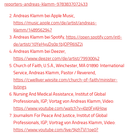
reporters-andreas-klamm-9783837072433
Andreas Klamm bei Apple Music,
https://music.apple.com/de/artist/andreas-
klamm/1489562947
Andreas Klamm bei Spotify,
https://open.spotify.com/intl-
de/artist/10YeHyuDs0p1bJOPR69Z2j
Andreas Klamm bei Deezer,
https://www.deezer.com/de/artist/79930042
Church of Faith, U.S.A., Winchester, MA 01890 International
Service, Andreas Klamm, Pastor / Reverend,
https://cwelliver.wixsite.com/church-of-faith/minister-
listings
Nursing And Medical Assistance, Institut of Global
Professionals, IGP, Vortag von Andreas Klamm, Video:
https://www.youtube.com/watch?v=i0z0Fxj6Hqw
Journalism For Peace And Justice, Institut of Global
Professionals, IGP, Vortrag von Andreas Klamm, Video:
https://www.youtube.com/live/9jzhTVI1oe0?