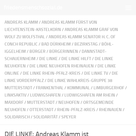
friedensmenschsozial.de
Unter dem Inhalt
ANDREAS KLAMM
/
ANDREAS KLAMM FÜRST VON
LIECHTENSTEIN-KASTELKORN
/
ANDREAS KLAMM GRAF VON
WOLF ZU WOLFSTHAL
/
ANDREAS KLAMM SENATOR H. C. OF
CONCH REPUBLIC
/
BAD DÜRKHEIM
/
BEZIRKSTAG
/
BÖHL-
IGGELHEIM
/
BÜRGER
/
BÜRGERINNEN
/
DANNSTADT-
SCHAUERNHEIM
/
DIE LINKE
/
DIE LINKE HILFT
/
DIE LINKE
NEUHOFEN
/
DIE LINKE NEUHOFEN RHEINAUEN
/
DIE LINKE
ONLINE
/
DIE LINKE RHEIN-PFALZ-KREIS
/
DIE LINKE TV
/
DIE
LINKE VORDERPFALZ
/
DIE LINKE WAHLKREIS-GRUPPE 38
MUTTERSTADT
/
FRANKENTHAL
/
KOMMUNAL
/
LIMBURGERHOF
/
LINKSAKTIV
/
LUDWIGSHAFEN
/
LUDWIGSHAFEN AM RHEIN
/
MAXDORF
/
MUTTERSTADT
/
NEUHOFEN
/
ORTSGEMEINDE
NEUHOFEN
/
OTTERSTADT
/
RHEIN-PFALZ-KREIS
/
RHEINAUEN
/
SOLIDARISCH
/
SOLIDARITÄT
/
SPEYER
DIE LINKE: Andreas Klamm ist