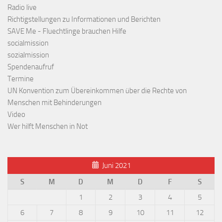
Radio live
Richtigstellungen zu Informationen und Berichten
SAVE Me - Fluechtlinge brauchen Hilfe
socialmission
sozialmission
Spendenaufruf
Termine
UN Konvention zum Übereinkommen über die Rechte von
Menschen mit Behinderungen
Video
Wer hilft Menschen in Not
Juni 2021
S
M
D
M
D
F
S
1
2
3
4
5
6
7
8
9
10
11
12