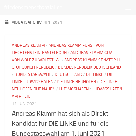
friedensmenschsozial.de
Unter dem Inhalt
MONATSARCHIV:
JUNI 2021
ANDREAS KLAMM
/
ANDREAS KLAMM FÜRST VON
LIECHTENSTEIN-KASTELKORN
/
ANDREAS KLAMM GRAF
VON WOLF ZU WOLFSTHAL
/
ANDREAS KLAMM SENATOR H.
C. OF CONCH REPUBLIC
/
BUNDESREPUBLIK DEUTSCHLAND
/
BUNDESTAGSWAHL
/
DEUTSCHLAND
/
DIE LINKE
/
DIE
LINKE LUDWIGSHAFEN
/
DIE LINKE NEUHOFEN
/
DIE LINKE
NEUHOFEN RHEINAUEN
/
LUDWIGSHAFEN
/
LUDWIGSHAFEN
AM RHEIN
13. JUNI 2021
Andreas Klamm hat sich als Direkt-
Kandidat für DIE LINKE und für die
Bundestagswahl am 1. Juni 2021