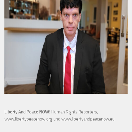
Liberty And Peace NOW!
Human Rights Reporters,
www.libertypeacenow.org
und
www.libertyandpeacenow.eu