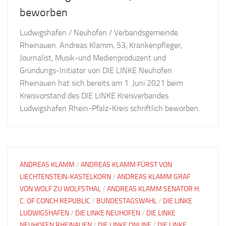
beworben
Ludwigshafen / Neuhofen / Verbandsgemeinde
Rheinauen. Andreas Klamm, 53, Krankenpfleger,
Journalist, Musik-und Medienproduzent und
Gründungs-Initiator von DIE LINKE Neuhofen
Rheinauen hat sich bereits am 1. Juni 2021 beim
Kreisvorstand des DIE LINKE Kreisverbandes
Ludwigshafen Rhein-Pfalz-Kreis schriftlich beworben.
ANDREAS KLAMM
/
ANDREAS KLAMM FÜRST VON
LIECHTENSTEIN-KASTELKORN
/
ANDREAS KLAMM GRAF
VON WOLF ZU WOLFSTHAL
/
ANDREAS KLAMM SENATOR H.
C. OF CONCH REPUBLIC
/
BUNDESTAGSWAHL
/
DIE LINKE
LUDWIGSHAFEN
/
DIE LINKE NEUHOFEN
/
DIE LINKE
NEUHOFEN RHEINAUEN
/
DIE LINKE ONLINE
/
DIE LINKE