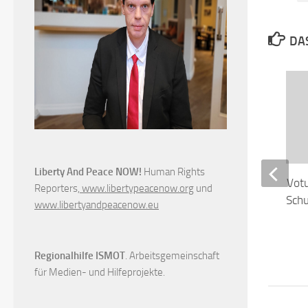
DAS
Liberty And Peace NOW!
Human Rights
Rauchfrei: Ein klares Vot
Reporters,
www.libertypeacenow.org
und
Gesundheit und den Schu
www.libertyandpeacenow.eu
Nichtrauchern
6. JULI 2010
Regionalhilfe ISMOT
. Arbeitsgemeinschaft
für Medien- und Hilfeprojekte.