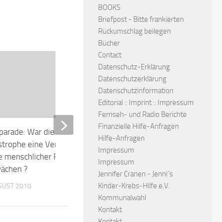
BOOKS
Briefpost - Bitte frankierten
Rückumschlag beilegen
Bücher
Contact
Datenschutz-Erklärung
Datenschutzerklärung
Datenschutzinformation
Editorial :: Imprint :: Impressum
Fernseh- und Radio Berichte
Finanzielle Hilfe-Anfragen
parade: War die Ursache der
Professor Götz Werner un
Hilfe-Anfragen
strophe eine Verkettung einer
Grundeinkommen
Impressum
e menschlicher Fehler und
26. JANUAR 2011
Impressum
ächen ?
Jennifer Cranen - Jenni´s
Kinder-Krebs-Hilfe e.V.
GUST 2010
Kommunalwahl
Kontakt
Kontakt