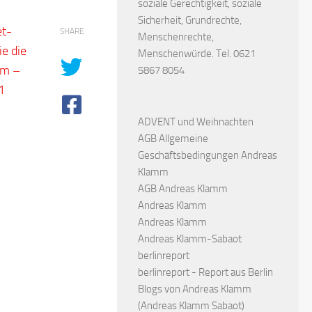
soziale Gerechtigkeit, soziale
Sicherheit, Grundrechte,
et-
SHARE
Menschenrechte,
e die
Menschenwürde. Tel. 0621
mm –
5867 8054
1
ADVENT und Weihnachten
AGB Allgemeine
Geschäftsbedingungen Andreas
Klamm
AGB Andreas Klamm
Andreas Klamm
Andreas Klamm
Andreas Klamm-Sabaot
berlinreport
berlinreport - Report aus Berlin
Blogs von Andreas Klamm
(Andreas Klamm Sabaot)