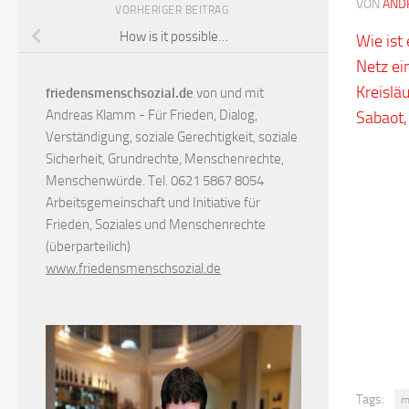
VON
AND
VORHERIGER BEITRAG
How is it possible…
Wie ist
Netz ei
Kreislä
friedensmenschsozial.de
von und mit
Andreas Klamm - Für Frieden, Dialog,
Sabaot,
Verständigung, soziale Gerechtigkeit, soziale
Sicherheit, Grundrechte, Menschenrechte,
Menschenwürde. Tel. 0621 5867 8054
Arbeitsgemeinschaft und Initiative für
Frieden, Soziales und Menschenrechte
(überparteilich)
www.friedensmenschsozial.de
Tags:
m