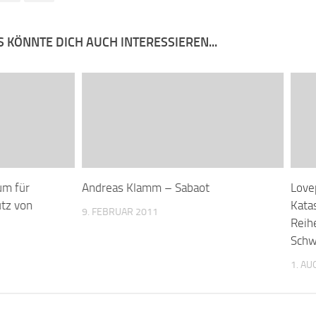
 KÖNNTE DICH AUCH INTERESSIEREN...
um für
Andreas Klamm – Sabaot
Love
tz von
Kata
9. FEBRUAR 2011
Reih
Schw
1. AU