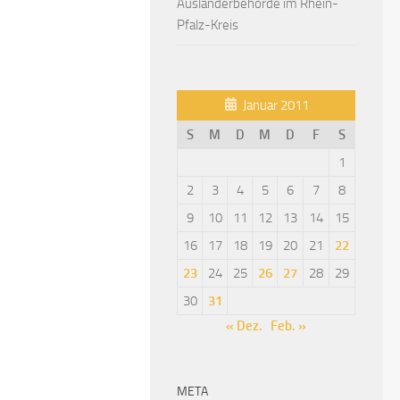
Ausländerbehörde im Rhein-
Pfalz-Kreis
Januar 2011
S
M
D
M
D
F
S
1
2
3
4
5
6
7
8
9
10
11
12
13
14
15
16
17
18
19
20
21
22
23
24
25
26
27
28
29
30
31
« Dez.
Feb. »
META