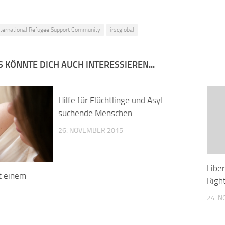
nternational Refugee Support Community
irscglobal
 KÖNNTE DICH AUCH INTERESSIEREN...
Hilfe für Flüchtlinge und Asyl-
suchende Menschen
26. NOVEMBER 2015
Libe
it einem
Righ
24. 