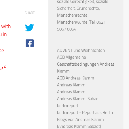
soziale Gerechtigkeit, soziale
Sicherheit, Grundrechte,
SHARE
Menschenrechte,
Menschenwürde. Tel. 0621
n with
5867 8054
u in
pe
ADVENT und Weihnachten
AGB Allgemeine
Geschäftsbedingungen Andreas
Klamm
AGB Andreas Klamm
Andreas Klamm
Andreas Klamm
Andreas Klamm-Sabaot
berlinreport
berlinreport - Report aus Berlin
Blogs von Andreas Klamm
(Andreas Klamm Sabaot)