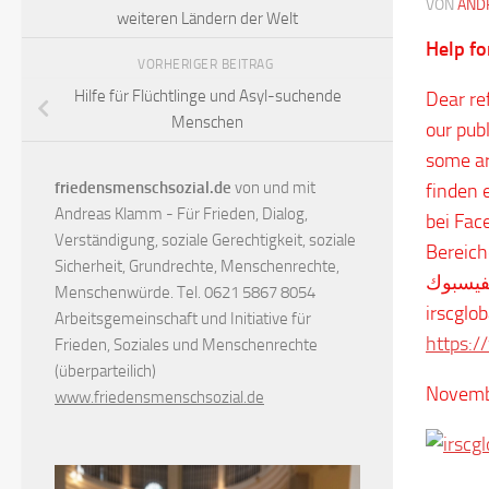
VON
AND
weiteren Ländern der Welt
Help fo
VORHERIGER BEITRAG
Hilfe für Flüchtlinge und Asyl-suchende
Dear re
Menschen
our pub
some ar
friedensmenschsozial.de
von und mit
finden 
Andreas Klamm - Für Frieden, Dialog,
bei Fac
Verständigung, soziale Gerechtigkeit, soziale
Bereichen des
Sicherheit, Grundrechte, Menschenrechte,
لفيسبوك
Menschenwürde. Tel. 0621 5867 8054
Arbeitsgemeinschaft und Initiative für
https:/
Frieden, Soziales und Menschenrechte
(überparteilich)
Novemb
www.friedensmenschsozial.de