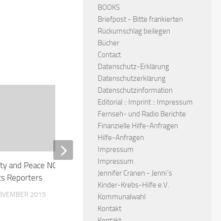
BOOKS
Briefpost - Bitte frankierten
Rückumschlag beilegen
Bücher
Contact
Datenschutz-Erklärung
Datenschutzerklärung
Datenschutzinformation
Offenes Konzept für Hilfe
Editorial :: Imprint :: Impressum
Nothilfe für Flüchtlinge u
Fernseh- und Radio Berichte
suchende Menschen in De
Finanzielle Hilfe-Anfragen
und in allen weiteren Län
Hilfe-Anfragen
Welt
Impressum
Impressum
rty and Peace NOW ! Human
26. NOVEMBER 2015
Jennifer Cranen - Jenni´s
ts Reporters
Kinder-Krebs-Hilfe e.V.
NOVEMBER 2015
Kommunalwahl
Kontakt
Kontakt