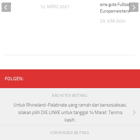
diger?
eine gute Fußball-
12. MÄRZ 2021
Europameisterschaft
2010
23. JUNI 2024
FOLGEN:
NÄCHSTER BEITRAG
Untuk Rhineland-Palatinate yang ramah dan bersosialisasi,
silakan pilih DIE LINKE untuk tanggal 14 Maret. Terima
kasih.
VORHERIGER BEITRAG