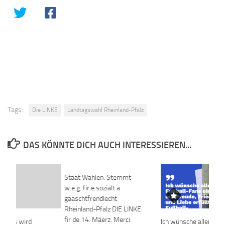
Tags:
Die LINKE
Landtagswahl Rheinland-Pfalz
DAS KÖNNTE DICH AUCH INTERESSIEREN...
Staat Wahlen: Stëmmt
w.e.g. fir e sozialt a
gaaschtfrëndlecht
Rheinland-Pfalz DIE LINKE
fir de 14. Mäerz. Merci.
nabas wird
Ich wünsche allen Me