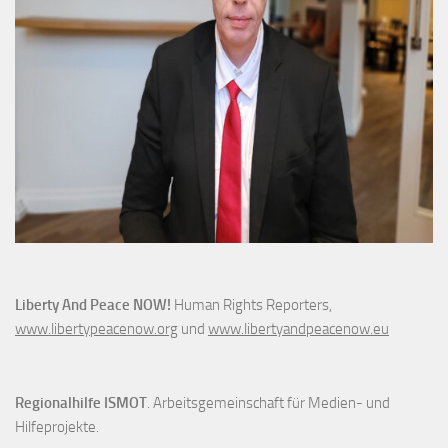
Liberty And Peace NOW!
Human Rights Reporters,
www.libertypeacenow.org
und
www.libertyandpeacenow.eu
Regionalhilfe ISMOT
. Arbeitsgemeinschaft für Medien- und
Hilfeprojekte.