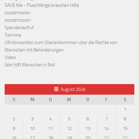
SAVE Me - Fluechtlinge brauchen Hilfe
socialmission
sozialmission
Spendenaufruf
Termine
UN Konvention zum Übereinkommen über die Rechte von
Menschen mit Behinderungen
Video
Wer hilft Menschen in Not
August 2026
S
M
D
M
D
F
S
1
2
3
4
5
6
7
8
9
10
11
12
13
14
15
16
17
18
19
20
21
22