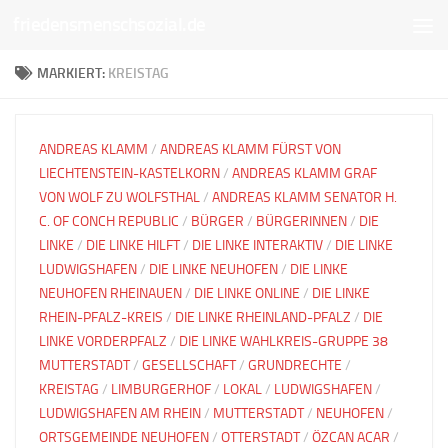
friedensmenschsozial.de
Unter dem Inhalt
MARKIERT:
KREISTAG
ANDREAS KLAMM
/
ANDREAS KLAMM FÜRST VON
LIECHTENSTEIN-KASTELKORN
/
ANDREAS KLAMM GRAF
VON WOLF ZU WOLFSTHAL
/
ANDREAS KLAMM SENATOR H.
C. OF CONCH REPUBLIC
/
BÜRGER
/
BÜRGERINNEN
/
DIE
LINKE
/
DIE LINKE HILFT
/
DIE LINKE INTERAKTIV
/
DIE LINKE
LUDWIGSHAFEN
/
DIE LINKE NEUHOFEN
/
DIE LINKE
NEUHOFEN RHEINAUEN
/
DIE LINKE ONLINE
/
DIE LINKE
RHEIN-PFALZ-KREIS
/
DIE LINKE RHEINLAND-PFALZ
/
DIE
LINKE VORDERPFALZ
/
DIE LINKE WAHLKREIS-GRUPPE 38
MUTTERSTADT
/
GESELLSCHAFT
/
GRUNDRECHTE
/
KREISTAG
/
LIMBURGERHOF
/
LOKAL
/
LUDWIGSHAFEN
/
LUDWIGSHAFEN AM RHEIN
/
MUTTERSTADT
/
NEUHOFEN
/
ORTSGEMEINDE NEUHOFEN
/
OTTERSTADT
/
ÖZCAN ACAR
/