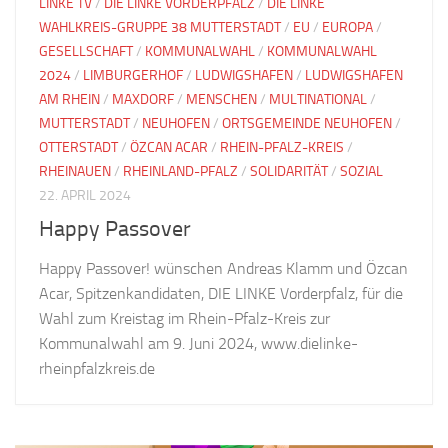
LINKE TV
/
DIE LINKE VORDERPFALZ
/
DIE LINKE
WAHLKREIS-GRUPPE 38 MUTTERSTADT
/
EU
/
EUROPA
/
GESELLSCHAFT
/
KOMMUNALWAHL
/
KOMMUNALWAHL
2024
/
LIMBURGERHOF
/
LUDWIGSHAFEN
/
LUDWIGSHAFEN
AM RHEIN
/
MAXDORF
/
MENSCHEN
/
MULTINATIONAL
/
MUTTERSTADT
/
NEUHOFEN
/
ORTSGEMEINDE NEUHOFEN
/
OTTERSTADT
/
ÖZCAN ACAR
/
RHEIN-PFALZ-KREIS
/
RHEINAUEN
/
RHEINLAND-PFALZ
/
SOLIDARITÄT
/
SOZIAL
22. APRIL 2024
Happy Passover
Happy Passover! wünschen Andreas Klamm und Özcan
Acar, Spitzenkandidaten, DIE LINKE Vorderpfalz, für die
Wahl zum Kreistag im Rhein-Pfalz-Kreis zur
Kommunalwahl am 9. Juni 2024, www.dielinke-
rheinpfalzkreis.de