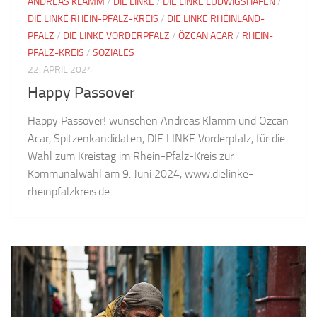
ANDREAS KLAMM
/
DIE LINKE
/
DIE LINKE LUDWIGSHAFEN
/
DIE LINKE RHEIN-PFALZ-KREIS
/
DIE LINKE RHEINLAND-
PFALZ
/
DIE LINKE VORDERPFALZ
/
ÖZCAN ACAR
/
RHEIN-
PFALZ-KREIS
/
SOZIALES
22. APRIL 2024
Happy Passover
Happy Passover! wünschen Andreas Klamm und Özcan
Acar, Spitzenkandidaten, DIE LINKE Vorderpfalz, für die
Wahl zum Kreistag im Rhein-Pfalz-Kreis zur
Kommunalwahl am 9. Juni 2024, www.dielinke-
rheinpfalzkreis.de