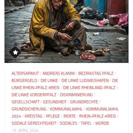
ALTERSARMUT
/
ANDREAS KLAMM
/
BEZIRKSTAG PFALZ
/
BÜRGERGELD
/
DIE LINKE
/
DIE LINKE LUDWIGSHAFEN
/
DIE
LINKE RHEIN-PFALZ-KREIS
/
DIE LINKE RHEINLAND-PFALZ
/
DIE LINKE VORDERPFALZ
/
DISKRIMINIERUNG
/
GESELLSCHAFT
/
GESUNDHEIT
/
GRUNDRECHTE
/
GRUNDSICHERUNG
/
KOMMUNALWAHL
/
KOMMUNALWAHL
2024
/
KREISTAG
/
PFLEGE
/
RENTE
/
RHEIN-PFALZ-KREIS
/
SOZIALE GERECHTIGKEIT
/
SOZIALES
/
TAFEL
/
WÜRDE
13. APRIL 2024