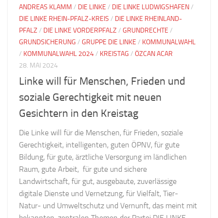
ANDREAS KLAMM
/
DIE LINKE
/
DIE LINKE LUDWIGSHAFEN
/
DIE LINKE RHEIN-PFALZ-KREIS
/
DIE LINKE RHEINLAND-
PFALZ
/
DIE LINKE VORDERPFALZ
/
GRUNDRECHTE
/
GRUNDSICHERUNG
/
GRUPPE DIE LINKE
/
KOMMUNALWAHL
/
KOMMUNALWAHL 2024
/
KREISTAG
/
ÖZCAN ACAR
28. MAI 2024
Linke will für Menschen, Frieden und
soziale Gerechtigkeit mit neuen
Gesichtern in den Kreistag
Die Linke will für die Menschen, für Frieden, soziale
Gerechtigkeit, intelligenten, guten ÖPNV, für gute
Bildung, für gute, ärztliche Versorgung im ländlichen
Raum, gute Arbeit, für gute und sichere
Landwirtschaft, für gut, ausgebaute, zuverlässige
digitale Dienste und Vernetzung, für Vielfalt, Tier-
Natur- und Umweltschutz und Vernunft, das meint mit
bekannten, zentralen Themen der Partei DIE LINKE