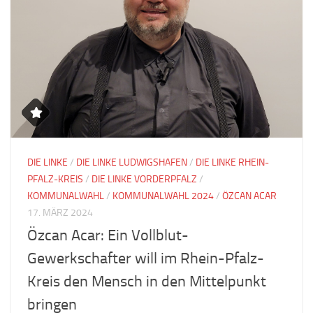
DIE LINKE
/
DIE LINKE LUDWIGSHAFEN
/
DIE LINKE RHEIN-
PFALZ-KREIS
/
DIE LINKE VORDERPFALZ
/
KOMMUNALWAHL
/
KOMMUNALWAHL 2024
/
ÖZCAN ACAR
17. MÄRZ 2024
Özcan Acar: Ein Vollblut-
Gewerkschafter will im Rhein-Pfalz-
Kreis den Mensch in den Mittelpunkt
bringen