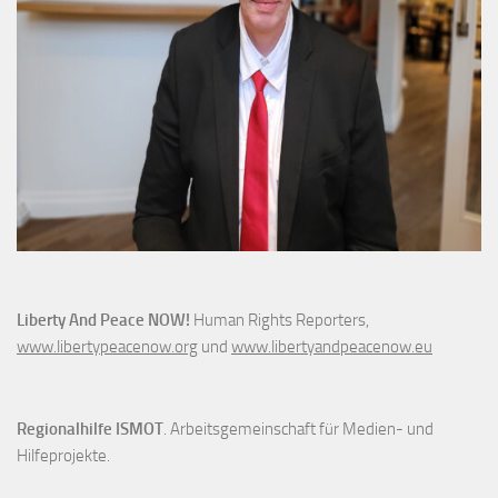
Liberty And Peace NOW!
Human Rights Reporters,
www.libertypeacenow.org
und
www.libertyandpeacenow.eu
Regionalhilfe ISMOT
. Arbeitsgemeinschaft für Medien- und
Hilfeprojekte.