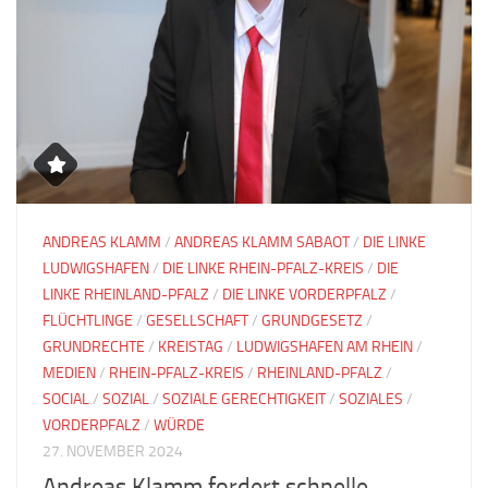
ANDREAS KLAMM
/
ANDREAS KLAMM SABAOT
/
DIE LINKE
LUDWIGSHAFEN
/
DIE LINKE RHEIN-PFALZ-KREIS
/
DIE
LINKE RHEINLAND-PFALZ
/
DIE LINKE VORDERPFALZ
/
FLÜCHTLINGE
/
GESELLSCHAFT
/
GRUNDGESETZ
/
GRUNDRECHTE
/
KREISTAG
/
LUDWIGSHAFEN AM RHEIN
/
MEDIEN
/
RHEIN-PFALZ-KREIS
/
RHEINLAND-PFALZ
/
SOCIAL
/
SOZIAL
/
SOZIALE GERECHTIGKEIT
/
SOZIALES
/
VORDERPFALZ
/
WÜRDE
27. NOVEMBER 2024
Andreas Klamm fordert schnelle