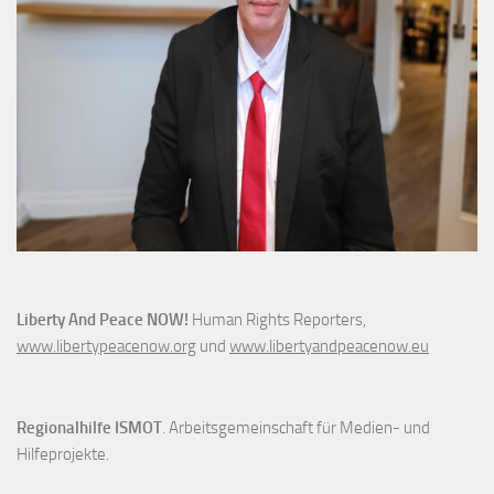
Liberty And Peace NOW!
Human Rights Reporters,
www.libertypeacenow.org
und
www.libertyandpeacenow.eu
Regionalhilfe ISMOT
. Arbeitsgemeinschaft für Medien- und
Hilfeprojekte.