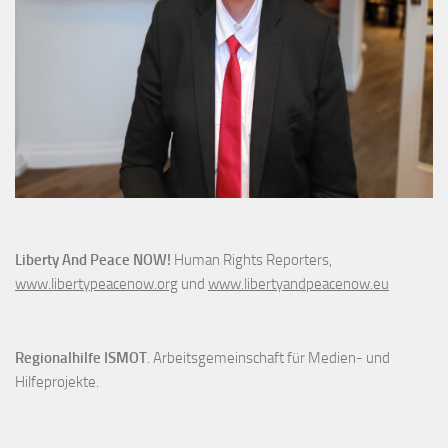
Liberty And Peace NOW!
Human Rights Reporters,
www.libertypeacenow.org
und
www.libertyandpeacenow.eu
Regionalhilfe ISMOT
. Arbeitsgemeinschaft für Medien- und
Hilfeprojekte.