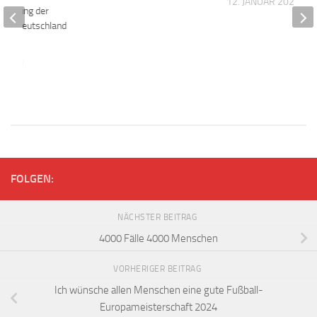
12. JANUAR 2021
nführung der
e in Deutschland
 2011
FOLGEN:
NÄCHSTER BEITRAG
4000 Fälle 4000 Menschen
VORHERIGER BEITRAG
Ich wünsche allen Menschen eine gute Fußball-
Europameisterschaft 2024