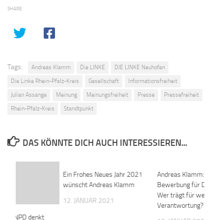
SHARE
Tags:
Andreas Klamm
Die LINKE
DIE LINKE Neuhofen
Die Linke Rhein-Pfalz-Kreis
Gesellschaft
Informationsfreiheit
Julian Assange
Meinung
Meinungsfreiheit
Presse
Pressefreiheit
Rhein-Pfalz-Kreis
Standtpunkt
DAS KÖNNTE DICH AUCH INTERESSIEREN...
Ein Frohes Neues Jahr 2021
Andreas Klamm:
wünscht Andreas Klamm
Bewerbung für DIE L
Wer trägt für welche 
12. JANUAR 2021
Verantwortung?
rteil: NPD denkt