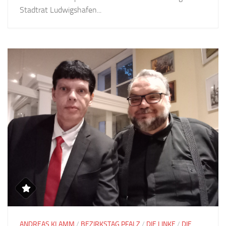
Stadtrat Ludwigshafen...
ANDREAS KLAMM
/
BEZIRKSTAG PFALZ
/
DIE LINKE
/
DIE