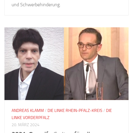
und Schwerbehinderung.
ANDREAS KLAMM
/
DIE LINKE RHEIN-PFALZ-KREIS
/
DIE
LINKE VORDERPFALZ
20. MÄRZ 2024