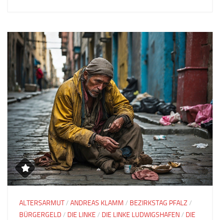
ALTERSARMUT
/
ANDREAS KLAMM
/
BEZIRKSTAG PFALZ
/
BÜRGERGELD
/
DIE LINKE
/
DIE LINKE LUDWIGSHAFEN
/
DIE