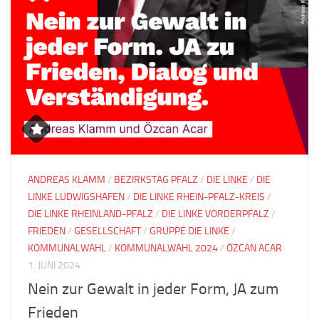
ANDREAS KLAMM
/
BEZIRKSTAG PFALZ
/
DIE LINKE
/
DIE
LINKE LUDWIGSHAFEN
/
DIE LINKE RHEIN-PFALZ-KREIS
/
DIE LINKE RHEINLAND-PFALZ
/
DIE LINKE VORDERPFALZ
/
FRIEDEN
/
GESELLSCHAFT
/
GRUPPE DIE LINKE
/
KOMMUNALWAHL
/
KOMMUNALWAHL 2024
/
ÖZCAN ACAR
1. JUNI 2024
Nein zur Gewalt in jeder Form, JA zum
Frieden