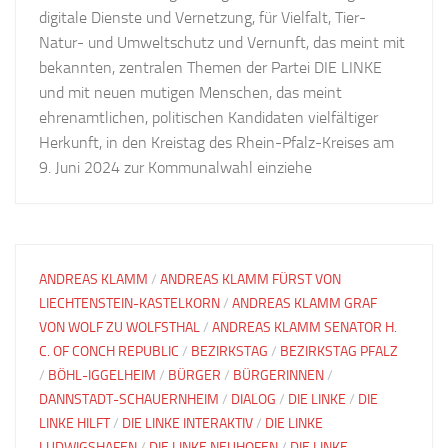
digitale Dienste und Vernetzung, für Vielfalt, Tier-
Natur- und Umweltschutz und Vernunft, das meint mit
bekannten, zentralen Themen der Partei DIE LINKE
und mit neuen mutigen Menschen, das meint
ehrenamtlichen, politischen Kandidaten vielfältiger
Herkunft, in den Kreistag des Rhein-Pfalz-Kreises am
9. Juni 2024 zur Kommunalwahl einziehe
ANDREAS KLAMM
/
ANDREAS KLAMM FÜRST VON
LIECHTENSTEIN-KASTELKORN
/
ANDREAS KLAMM GRAF
VON WOLF ZU WOLFSTHAL
/
ANDREAS KLAMM SENATOR H.
C. OF CONCH REPUBLIC
/
BEZIRKSTAG
/
BEZIRKSTAG PFALZ
/
BÖHL-IGGELHEIM
/
BÜRGER
/
BÜRGERINNEN
/
DANNSTADT-SCHAUERNHEIM
/
DIALOG
/
DIE LINKE
/
DIE
LINKE HILFT
/
DIE LINKE INTERAKTIV
/
DIE LINKE
LUDWIGSHAFEN
/
DIE LINKE NEUHOFEN
/
DIE LINKE