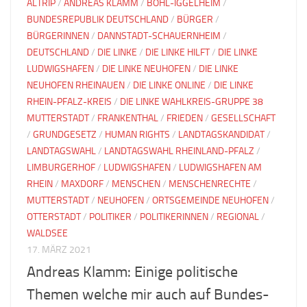
ALTRIP
/
ANDREAS KLAMM
/
BÖHL-IGGELHEIM
/
BUNDESREPUBLIK DEUTSCHLAND
/
BÜRGER
/
BÜRGERINNEN
/
DANNSTADT-SCHAUERNHEIM
/
DEUTSCHLAND
/
DIE LINKE
/
DIE LINKE HILFT
/
DIE LINKE
LUDWIGSHAFEN
/
DIE LINKE NEUHOFEN
/
DIE LINKE
NEUHOFEN RHEINAUEN
/
DIE LINKE ONLINE
/
DIE LINKE
RHEIN-PFALZ-KREIS
/
DIE LINKE WAHLKREIS-GRUPPE 38
MUTTERSTADT
/
FRANKENTHAL
/
FRIEDEN
/
GESELLSCHAFT
/
GRUNDGESETZ
/
HUMAN RIGHTS
/
LANDTAGSKANDIDAT
/
LANDTAGSWAHL
/
LANDTAGSWAHL RHEINLAND-PFALZ
/
LIMBURGERHOF
/
LUDWIGSHAFEN
/
LUDWIGSHAFEN AM
RHEIN
/
MAXDORF
/
MENSCHEN
/
MENSCHENRECHTE
/
MUTTERSTADT
/
NEUHOFEN
/
ORTSGEMEINDE NEUHOFEN
/
OTTERSTADT
/
POLITIKER
/
POLITIKERINNEN
/
REGIONAL
/
WALDSEE
17. MÄRZ 2021
Andreas Klamm: Einige politische
Themen welche mir auch auf Bundes-