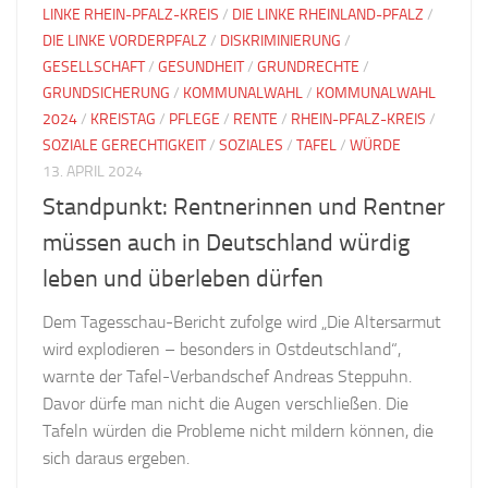
LINKE RHEIN-PFALZ-KREIS
/
DIE LINKE RHEINLAND-PFALZ
/
DIE LINKE VORDERPFALZ
/
DISKRIMINIERUNG
/
GESELLSCHAFT
/
GESUNDHEIT
/
GRUNDRECHTE
/
GRUNDSICHERUNG
/
KOMMUNALWAHL
/
KOMMUNALWAHL
2024
/
KREISTAG
/
PFLEGE
/
RENTE
/
RHEIN-PFALZ-KREIS
/
SOZIALE GERECHTIGKEIT
/
SOZIALES
/
TAFEL
/
WÜRDE
13. APRIL 2024
Standpunkt: Rentnerinnen und Rentner
müssen auch in Deutschland würdig
leben und überleben dürfen
Dem Tagesschau-Bericht zufolge wird „Die Altersarmut
wird explodieren – besonders in Ostdeutschland“,
warnte der Tafel-Verbandschef Andreas Steppuhn.
Davor dürfe man nicht die Augen verschließen. Die
Tafeln würden die Probleme nicht mildern können, die
sich daraus ergeben.