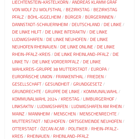
LIECHTENSTEIN-KASTELKORN
/
ANDREAS KLAMM GRAF
VON WOLF ZU WOLFSTHAL
/
BEZIRKSTAG
/
BEZIRKSTAG
PFALZ
/
BÖHL-IGGELHEIM
/
BÜRGER
/
BÜRGERINNEN
/
DANNSTADT-SCHAUERNHEIM
/
DEUTSCHLAND
/
DIE LINKE
/
DIE LINKE HILFT
/
DIE LINKE INTERAKTIV
/
DIE LINKE
LUDWIGSHAFEN
/
DIE LINKE NEUHOFEN
/
DIE LINKE
NEUHOFEN RHEINAUEN
/
DIE LINKE ONLINE
/
DIE LINKE
RHEIN-PFALZ-KREIS
/
DIE LINKE RHEINLAND-PFALZ
/
DIE
LINKE TV
/
DIE LINKE VORDERPFALZ
/
DIE LINKE
WAHLKREIS-GRUPPE 38 MUTTERSTADT
/
EUROPA
/
EUROPÄISCHE UNION
/
FRANKENTHAL
/
FRIEDEN
/
GESELLSCHAFT
/
GESUNDHEIT
/
GRUNDGESETZ
/
GRUNDRECHTE
/
GRUPPE DIE LINKE
/
KOMMUNALWAHL
/
KOMMUNALWAHL 2024
/
KREISTAG
/
LIMBURGERHOF
/
LINKSAKTIV
/
LUDWIGSHAFEN
/
LUDWIGSHAFEN AM RHEIN
/
MAINZ
/
MANNHEIM
/
MENSCHEN
/
MENSCHENRECHTE
/
MUTTERSTADT
/
NEUHOFEN
/
ORTSGEMEINDE NEUHOFEN
/
OTTERSTADT
/
ÖZCAN ACAR
/
POLITIKER
/
RHEIN-PFALZ-
KREIS
/
RHEINAUEN
/
RHEINLAND-PFALZ