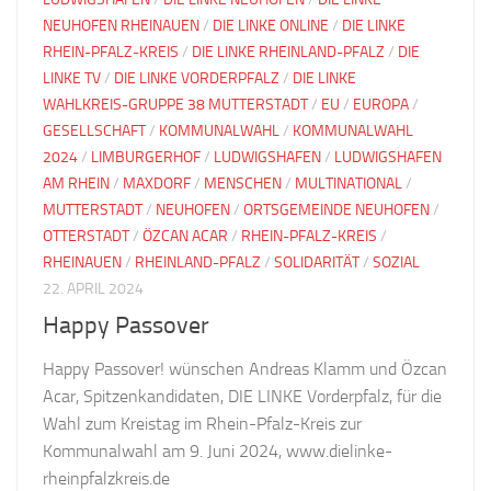
NEUHOFEN RHEINAUEN
/
DIE LINKE ONLINE
/
DIE LINKE
RHEIN-PFALZ-KREIS
/
DIE LINKE RHEINLAND-PFALZ
/
DIE
LINKE TV
/
DIE LINKE VORDERPFALZ
/
DIE LINKE
WAHLKREIS-GRUPPE 38 MUTTERSTADT
/
EU
/
EUROPA
/
GESELLSCHAFT
/
KOMMUNALWAHL
/
KOMMUNALWAHL
2024
/
LIMBURGERHOF
/
LUDWIGSHAFEN
/
LUDWIGSHAFEN
AM RHEIN
/
MAXDORF
/
MENSCHEN
/
MULTINATIONAL
/
MUTTERSTADT
/
NEUHOFEN
/
ORTSGEMEINDE NEUHOFEN
/
OTTERSTADT
/
ÖZCAN ACAR
/
RHEIN-PFALZ-KREIS
/
RHEINAUEN
/
RHEINLAND-PFALZ
/
SOLIDARITÄT
/
SOZIAL
22. APRIL 2024
Happy Passover
Happy Passover! wünschen Andreas Klamm und Özcan
Acar, Spitzenkandidaten, DIE LINKE Vorderpfalz, für die
Wahl zum Kreistag im Rhein-Pfalz-Kreis zur
Kommunalwahl am 9. Juni 2024, www.dielinke-
rheinpfalzkreis.de