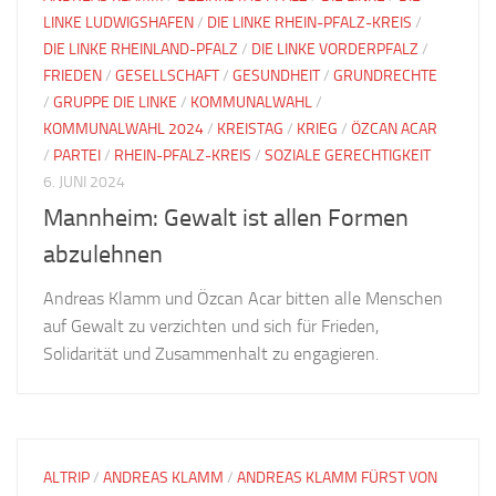
LINKE LUDWIGSHAFEN
/
DIE LINKE RHEIN-PFALZ-KREIS
/
DIE LINKE RHEINLAND-PFALZ
/
DIE LINKE VORDERPFALZ
/
FRIEDEN
/
GESELLSCHAFT
/
GESUNDHEIT
/
GRUNDRECHTE
/
GRUPPE DIE LINKE
/
KOMMUNALWAHL
/
KOMMUNALWAHL 2024
/
KREISTAG
/
KRIEG
/
ÖZCAN ACAR
/
PARTEI
/
RHEIN-PFALZ-KREIS
/
SOZIALE GERECHTIGKEIT
6. JUNI 2024
Mannheim: Gewalt ist allen Formen
abzulehnen
Andreas Klamm und Özcan Acar bitten alle Menschen
auf Gewalt zu verzichten und sich für Frieden,
Solidarität und Zusammenhalt zu engagieren.
ALTRIP
/
ANDREAS KLAMM
/
ANDREAS KLAMM FÜRST VON