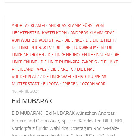
ANDREAS KLAMM
/
ANDREAS KLAMM FÜRST VON
LIECHTENSTEIN-KASTELKORN
/
ANDREAS KLAMM GRAF
VON WOLF ZU WOLFSTHAL
/
DIE LINKE
/
DIE LINKE HILFT
/
DIE LINKE INTERAKTIV
/
DIE LINKE LUDWIGSHAFEN
/
DIE
LINKE NEUHOFEN
/
DIE LINKE NEUHOFEN RHEINAUEN
/
DIE
LINKE ONLINE
/
DIE LINKE RHEIN-PFALZ-KREIS
/
DIE LINKE
RHEINLAND-PFALZ
/
DIE LINKE TV
/
DIE LINKE
VORDERPFALZ
/
DIE LINKE WAHLKREIS-GRUPPE 38
MUTTERSTADT
/
EUROPA
/
FRIEDEN
/
ÖZCAN ACAR
10. APRIL 2024
Eid MUBARAK
EID MUBARAK Eid MUBARAK wünschen Andreas
Klamm und Özcan Acar, Spitzen-Kandidaten DIE LINKE
Vorderpfalz für die Wahl des Kreistag im Rhein-Pfalz-
Kreis zur Kommunalwahl am 9. Juni 2024. (10. April