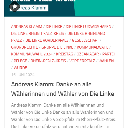
ANDREAS KLAMM
/
DIE LINKE
/
DIE LINKE LUDWIGSHAFEN
/
DIE LINKE RHEIN-PFALZ-KREIS
/
DIE LINKE RHEINLAND-
PFALZ
/
DIE LINKE VORDERPFALZ
/
GESELLSCHAFT
/
GRUNDRECHTE
/
GRUPPE DIE LINKE
/
KOMMUNALWAHL
/
KOMMUNALWAHL 2024
/
KREISTAG
/
ÖZCAN ACAR
/
PARTEI
/
PFLEGE
/
RHEIN-PFALZ-KREIS
/
VORDERPFALZ
/
WAHLEN
/
WÜRDE
16. JUNI 2024
Andreas Klamm: Danke an alle
Wählerinnen und Wähler von Die Linke
Andreas Klamm: Danke an alle Wählerinnen und
Wähler von Die Linke Danke an alle Wählerinnen und
Wähler von Die Linke Vorderpfalz im Rhein-Pfalz-Kreis.
Die Linke Vorderpfalz wird mit einem Sitz künftig im