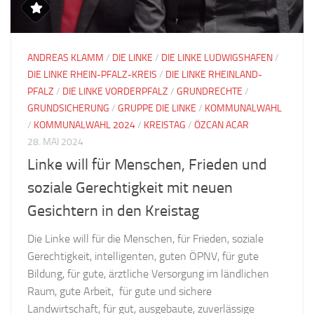
ANDREAS KLAMM
/
DIE LINKE
/
DIE LINKE LUDWIGSHAFEN
/
DIE LINKE RHEIN-PFALZ-KREIS
/
DIE LINKE RHEINLAND-
PFALZ
/
DIE LINKE VORDERPFALZ
/
GRUNDRECHTE
/
GRUNDSICHERUNG
/
GRUPPE DIE LINKE
/
KOMMUNALWAHL
/
KOMMUNALWAHL 2024
/
KREISTAG
/
ÖZCAN ACAR
28. MAI 2024
Linke will für Menschen, Frieden und
soziale Gerechtigkeit mit neuen
Gesichtern in den Kreistag
Die Linke will für die Menschen, für Frieden, soziale
Gerechtigkeit, intelligenten, guten ÖPNV, für gute
Bildung, für gute, ärztliche Versorgung im ländlichen
Raum, gute Arbeit, für gute und sichere
Landwirtschaft, für gut, ausgebaute, zuverlässige