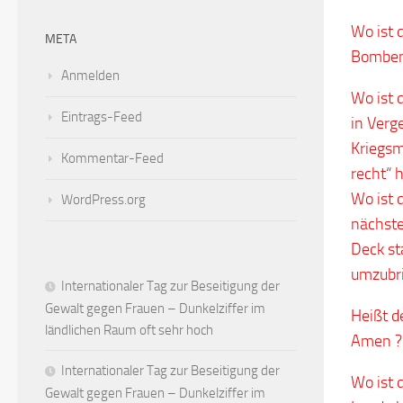
Wo ist 
META
Bomben
Anmelden
Wo ist 
Eintrags-Feed
in Verg
Kriegsm
Kommentar-Feed
recht“ h
Wo ist 
WordPress.org
nächste
Deck st
umzubr
Internationaler Tag zur Beseitigung der
Gewalt gegen Frauen – Dunkelziffer im
Heißt d
ländlichen Raum oft sehr hoch
Amen ?
Internationaler Tag zur Beseitigung der
Wo ist 
Gewalt gegen Frauen – Dunkelziffer im