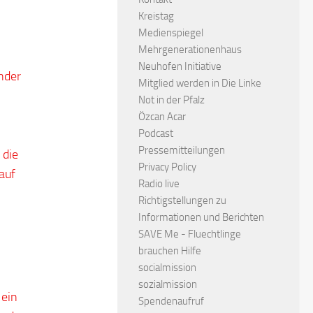
Kreistag
Medienspiegel
Mehrgenerationenhaus
Neuhofen Initiative
nder
Mitglied werden in Die Linke
Not in der Pfalz
Özcan Acar
Podcast
Pressemitteilungen
 die
Privacy Policy
auf
Radio live
Richtigstellungen zu
Informationen und Berichten
SAVE Me - Fluechtlinge
brauchen Hilfe
socialmission
sozialmission
 ein
Spendenaufruf