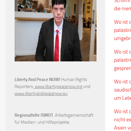
Schlimm
die nie
Wo ist 
palästi
umgebr
Wo ist 
palästi
gespren
Liberty And Peace NOW!
Human Rights
Wo ist 
Reporters,
www.libertypeacenow.org
und
saudisc
www.libertyandpeacenow.eu
um Lebe
Wo ist 
Regionalhilfe ISMOT
. Arbeitsgemeinschaft
nicht e
für Medien- und Hilfeprojekte.
Asien v