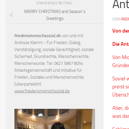
Ant
VORHERIGER BEITRAG
MERRY CHRISTMAS and Season´s
Greetings
VON
AND
Von de
friedensmenschsozial.de
von und mit
Andreas Klamm - Für Frieden, Dialog,
Die Ant
Verständigung, soziale Gerechtigkeit, soziale
Sicherheit, Grundrechte, Menschenrechte,
Von Mic
Menschenwürde. Tel. 0621 5867 8054
Gründer
Arbeitsgemeinschaft und Initiative für
Frieden, Soziales und Menschenrechte
Soviel
(überparteilich)
preist s
www.friedensmenschsozial.de
Übersch
Aber, d
was das