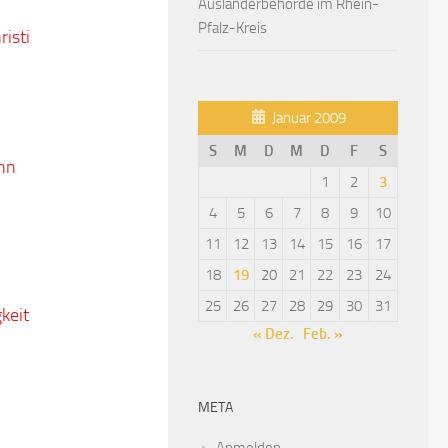
Ausländerbehörde im Rhein-
Pfalz-Kreis
risti
Januar 2009
S
M
D
M
D
F
S
ann
1
2
3
4
5
6
7
8
9
10
11
12
13
14
15
16
17
18
19
20
21
22
23
24
25
26
27
28
29
30
31
keit
« Dez.
Feb. »
META