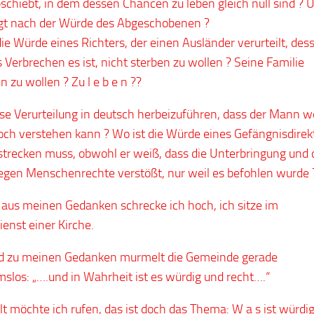
schiebt, in dem dessen Chancen zu leben gleich null sind ? 
gt nach der Würde des Abgeschobenen ?
die Würde eines Richters, der einen Ausländer verurteilt, des
s Verbrechen es ist, nicht sterben zu wollen ? Seine Familie
 zu wollen ? Zu l e b e n ??
se Verurteilung in deutsch herbeizuführen, dass der Mann w
och verstehen kann ? Wo ist die Würde eines Gefängnisdirek
lstrecken muss, obwohl er weiß, dass die Unterbringung und 
gegen Menschenrechte verstößt, nur weil es befohlen wurde 
us meinen Gedanken schrecke ich hoch, ich sitze im
ienst einer Kirche.
d zu meinen Gedanken murmelt die Gemeinde gerade
mslos: „….und in Wahrheit ist es würdig und recht….“
alt möchte ich rufen, das ist doch das Thema: W a s ist würdi