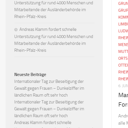
Unterstützung für rund 4000 Menschen und
GRUN
Mitarbeitende der Ausländerbehörde im
GRUP
Rhein-Pfalz-Kreis
KOM
LIMB
Andreas Klamm fordert schnelle
LUDW
Unterstützung für rund 4000 Menschen und
RHEI
Mitarbeitende der Ausländerbehörde im
MEN
Rhein-Pfalz-Kreis
MUTT
ORTS
OTTE
RHEI
Neueste Beiträge
RHEI
Internationaler Tag zur Beseitigung der
6. JU
Gewalt gegen Frauen – Dunkelziffer im
Man
ländlichen Raum oft sehr hoch
Internationaler Tag zur Beseitigung der
For
Gewalt gegen Frauen – Dunkelziffer im
ländlichen Raum oft sehr hoch
Andr
Andreas Klamm fordert schnelle
alle