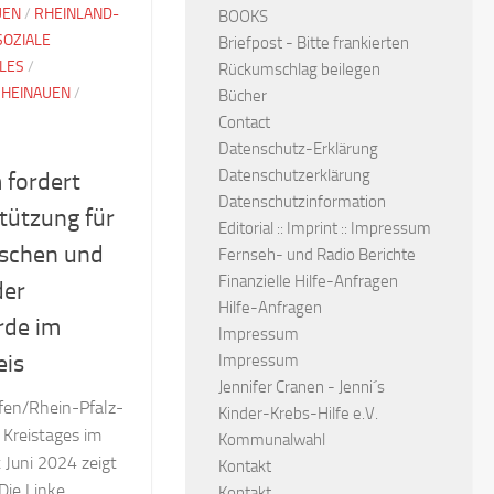
UEN
/
RHEINLAND-
BOOKS
SOZIALE
Briefpost - Bitte frankierten
LES
/
Rückumschlag beilegen
HEINAUEN
/
Bücher
Contact
Datenschutz-Erklärung
Datenschutzerklärung
 fordert
Datenschutzinformation
tützung für
Editorial :: Imprint :: Impressum
schen und
Fernseh- und Radio Berichte
Finanzielle Hilfe-Anfragen
der
Hilfe-Anfragen
rde im
Impressum
eis
Impressum
Jennifer Cranen - Jenni´s
en/Rhein-Pfalz-
Kinder-Krebs-Hilfe e.V.
s Kreistages im
Kommunalwahl
t Juni 2024 zeigt
Kontakt
ie Linke,
Kontakt