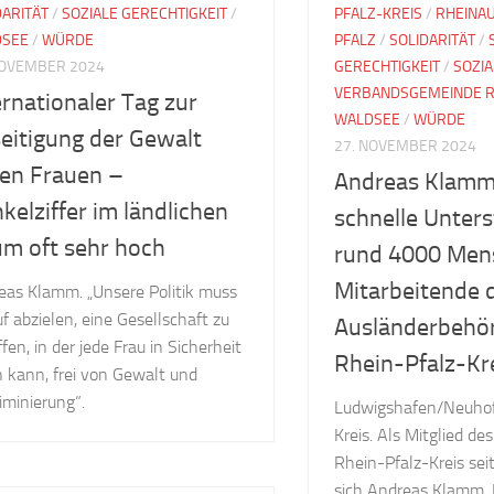
DARITÄT
/
SOZIALE GERECHTIGKEIT
/
PFALZ-KREIS
/
RHEINA
DSEE
/
WÜRDE
PFALZ
/
SOLIDARITÄT
/
NOVEMBER 2024
GERECHTIGKEIT
/
SOZIA
VERBANDSGEMEINDE R
ernationaler Tag zur
WALDSEE
/
WÜRDE
eitigung der Gewalt
27. NOVEMBER 2024
en Frauen –
Andreas Klamm
kelziffer im ländlichen
schnelle Unters
m oft sehr hoch
rund 4000 Men
Mitarbeitende 
eas Klamm. „Unsere Politik muss
f abzielen, eine Gesellschaft zu
Ausländerbehö
fen, in der jede Frau in Sicherheit
Rhein-Pfalz-Kr
n kann, frei von Gewalt und
iminierung“.
Ludwigshafen/Neuhof
Kreis. Als Mitglied de
Rhein-Pfalz-Kreis sei
sich Andreas Klamm, D