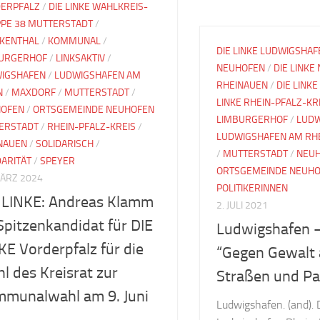
ERPFALZ
/
DIE LINKE WAHLKREIS-
PE 38 MUTTERSTADT
/
KENTHAL
/
KOMMUNAL
/
DIE LINKE LUDWIGSHAF
URGERHOF
/
LINKSAKTIV
/
NEUHOFEN
/
DIE LINKE
IGSHAFEN
/
LUDWIGSHAFEN AM
RHEINAUEN
/
DIE LINKE
N
/
MAXDORF
/
MUTTERSTADT
/
LINKE RHEIN-PFALZ-KR
OFEN
/
ORTSGEMEINDE NEUHOFEN
LIMBURGERHOF
/
LUDW
ERSTADT
/
RHEIN-PFALZ-KREIS
/
LUDWIGSHAFEN AM RH
NAUEN
/
SOLIDARISCH
/
/
MUTTERSTADT
/
NEU
DARITÄT
/
SPEYER
ORTSGEMEINDE NEUH
MÄRZ 2024
POLITIKERINNEN
 LINKE: Andreas Klamm
2. JULI 2021
 Spitzenkandidat für DIE
Ludwigshafen –
KE Vorderpfalz für die
“Gegen Gewalt 
l des Kreisrat zur
Straßen und P
munalwahl am 9. Juni
Ludwigshafen. (and).