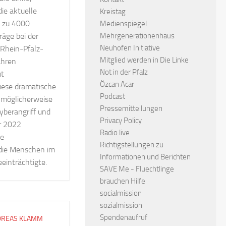
die aktuelle
Kreistag
s zu 4000
Medienspiegel
Mehrgenerationenhaus
äge bei der
Neuhofen Initiative
Rhein-Pfalz-
Mitglied werden in Die Linke
Jahren
Not in der Pfalz
ut
Özcan Acar
diese dramatische
Podcast
 möglicherweise
Pressemitteilungen
yberangriff und
Privacy Policy
r 2022
Radio live
ie
Richtigstellungen zu
 die Menschen im
Informationen und Berichten
eeinträchtigte.
SAVE Me - Fluechtlinge
brauchen Hilfe
socialmission
sozialmission
Spendenaufruf
DREAS KLAMM