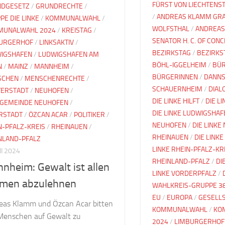
FÜRST VON LIECHTENS
DGESETZ
/
GRUNDRECHTE
/
/
ANDREAS KLAMM GRA
PE DIE LINKE
/
KOMMUNALWAHL
/
WOLFSTHAL
/
ANDREAS
MUNALWAHL 2024
/
KREISTAG
/
SENATOR H. C. OF CON
URGERHOF
/
LINKSAKTIV
/
BEZIRKSTAG
/
BEZIRKS
IGSHAFEN
/
LUDWIGSHAFEN AM
BÖHL-IGGELHEIM
/
BÜ
N
/
MAINZ
/
MANNHEIM
/
BÜRGERINNEN
/
DANNS
SCHEN
/
MENSCHENRECHTE
/
SCHAUERNHEIM
/
DIAL
ERSTADT
/
NEUHOFEN
/
DIE LINKE HILFT
/
DIE L
GEMEINDE NEUHOFEN
/
DIE LINKE LUDWIGSHAF
RSTADT
/
ÖZCAN ACAR
/
POLITIKER
/
NEUHOFEN
/
DIE LINKE
N-PFALZ-KREIS
/
RHEINAUEN
/
RHEINAUEN
/
DIE LINKE
NLAND-PFALZ
LINKE RHEIN-PFALZ-KR
NI 2024
RHEINLAND-PFALZ
/
DI
nheim: Gewalt ist allen
LINKE VORDERPFALZ
/
men abzulehnen
WAHLKREIS-GRUPPE 3
EU
/
EUROPA
/
GESELL
eas Klamm und Özcan Acar bitten
KOMMUNALWAHL
/
KO
 Menschen auf Gewalt zu
2024
/
LIMBURGERHOF