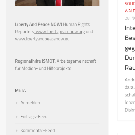
SOLI
WAL
28. 
Liberty And Peace NOW!
Human Rights
Int
Reporters,
www.libertypeacenow.org
und
Bes
www.libertyandpeacenow.eu
geg
Dun
Regionalhilfe ISMOT
. Arbeitsgemeinschaft
Rau
für Medien- und Hilfeprojekte.
Andr
darau
META
schaf
lebe
Anmelden
Diskr
Eintrags-Feed
Kommentar-Feed