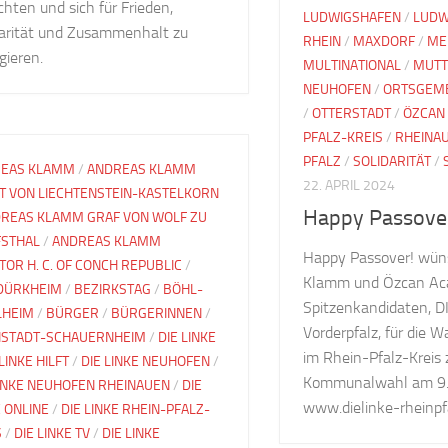
chten und sich für Frieden,
LUDWIGSHAFEN
/
LUDW
darität und Zusammenhalt zu
RHEIN
/
MAXDORF
/
ME
gieren.
MULTINATIONAL
/
MUTT
NEUHOFEN
/
ORTSGEME
/
OTTERSTADT
/
ÖZCAN
PFALZ-KREIS
/
RHEINA
PFALZ
/
SOLIDARITÄT
/
EAS KLAMM
/
ANDREAS KLAMM
22. APRIL 2024
T VON LIECHTENSTEIN-KASTELKORN
Happy Passove
REAS KLAMM GRAF VON WOLF ZU
STHAL
/
ANDREAS KLAMM
Happy Passover! wün
TOR H. C. OF CONCH REPUBLIC
/
Klamm und Özcan Aca
DÜRKHEIM
/
BEZIRKSTAG
/
BÖHL-
Spitzenkandidaten, D
LHEIM
/
BÜRGER
/
BÜRGERINNEN
/
Vorderpfalz, für die 
STADT-SCHAUERNHEIM
/
DIE LINKE
im Rhein-Pfalz-Kreis 
 LINKE HILFT
/
DIE LINKE NEUHOFEN
/
Kommunalwahl am 9. 
LINKE NEUHOFEN RHEINAUEN
/
DIE
www.dielinke-rheinpfa
E ONLINE
/
DIE LINKE RHEIN-PFALZ-
S
/
DIE LINKE TV
/
DIE LINKE