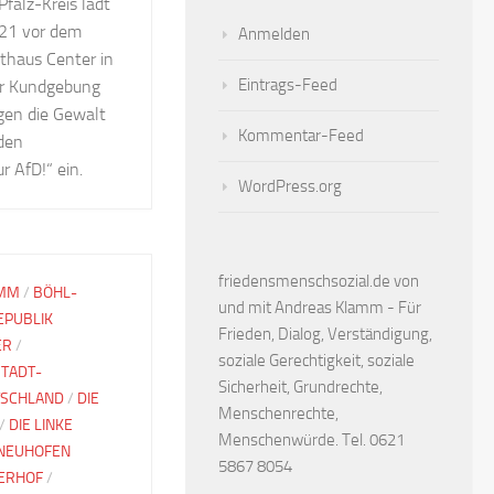
falz-Kreis lädt
021 vor dem
Anmelden
thaus Center in
Eintrags-Feed
er Kundgebung
gen die Gewalt
Kommentar-Feed
den
 AfD!“ ein.
WordPress.org
friedensmenschsozial.de von
AMM
/
BÖHL-
und mit Andreas Klamm - Für
PUBLIK
Frieden, Dialog, Verständigung,
ER
/
soziale Gerechtigkeit, soziale
TADT-
Sicherheit, Grundrechte,
TSCHLAND
/
DIE
Menschenrechte,
/
DIE LINKE
Menschenwürde. Tel. 0621
 NEUHOFEN
5867 8054
ERHOF
/