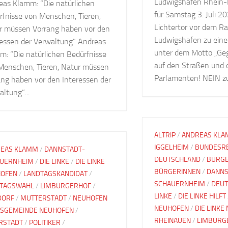
Ludwigshafen Rhein-P
eas Klamm: “Die natürlichen
für Samstag 3. Juli 2
rfnisse von Menschen, Tieren,
Lichtertor vor dem Ra
r müssen Vorrang haben vor den
Ludwigshafen zu ein
ressen der Verwaltung” Andreas
unter dem Motto „Ge
m: “Die natürlichen Bedürfnisse
auf den Straßen und 
Menschen, Tieren, Natur müssen
Parlamenten! NEIN zur
ang haben vor den Interessen der
ltung”...
ALTRIP
/
ANDREAS KL
IGGELHEIM
/
BUNDESRE
EAS KLAMM
/
DANNSTADT-
DEUTSCHLAND
/
BÜRG
UERNHEIM
/
DIE LINKE
/
DIE LINKE
BÜRGERINNEN
/
DANNS
OFEN
/
LANDTAGSKANDIDAT
/
SCHAUERNHEIM
/
DEU
TAGSWAHL
/
LIMBURGERHOF
/
LINKE
/
DIE LINKE HILFT
DORF
/
MUTTERSTADT
/
NEUHOFEN
NEUHOFEN
/
DIE LINKE
SGEMEINDE NEUHOFEN
/
RHEINAUEN
/
LIMBURG
RSTADT
/
POLITIKER
/