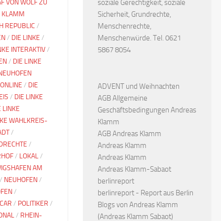
F VON WOLF ZU
soziale Gerechtigkeit, soziale
 KLAMM
Sicherheit, Grundrechte,
CH REPUBLIC
/
Menschenrechte,
EN
/
DIE LINKE
/
Menschenwürde. Tel. 0621
INKE INTERAKTIV
/
5867 8054
EN
/
DIE LINKE
 NEUHOFEN
 ONLINE
/
DIE
ADVENT und Weihnachten
EIS
/
DIE LINKE
AGB Allgemeine
E LINKE
Geschäftsbedingungen Andreas
NKE WAHLKREIS-
Klamm
ADT
/
AGB Andreas Klamm
DRECHTE
/
Andreas Klamm
RHOF
/
LOKAL
/
Andreas Klamm
IGSHAFEN AM
Andreas Klamm-Sabaot
/
NEUHOFEN
/
berlinreport
OFEN
/
berlinreport - Report aus Berlin
ACAR
/
POLITIKER
/
Blogs von Andreas Klamm
ONAL
/
RHEIN-
(Andreas Klamm Sabaot)