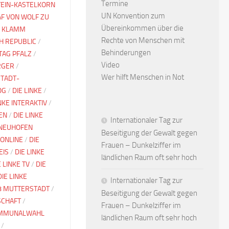
Termine
TEIN-KASTELKORN
UN Konvention zum
F VON WOLF ZU
Übereinkommen über die
 KLAMM
Rechte von Menschen mit
CH REPUBLIC
/
Behinderungen
TAG PFALZ
/
Video
RGER
/
Wer hilft Menschen in Not
TADT-
OG
/
DIE LINKE
/
INKE INTERAKTIV
/
EN
/
DIE LINKE
Internationaler Tag zur
 NEUHOFEN
Beseitigung der Gewalt gegen
 ONLINE
/
DIE
Frauen – Dunkelziffer im
EIS
/
DIE LINKE
ländlichen Raum oft sehr hoch
E LINKE TV
/
DIE
DIE LINKE
Internationaler Tag zur
8 MUTTERSTADT
/
Beseitigung der Gewalt gegen
SCHAFT
/
Frauen – Dunkelziffer im
MMUNALWAHL
ländlichen Raum oft sehr hoch
/