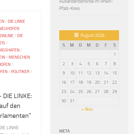
Ausländerbehörde im Rhein-
Pfalz-Kreis
EN
/
DIE LINKE
 NEUHOFEN
August 2026
 ONLINE
/
DIE
EIS
/
S
M
D
M
D
F
S
IGSHAFEN
/
1
EIN
/
MENSCHEN
2
3
4
5
6
7
8
HOFEN
/
OFEN
/
POLITIKER
/
9
10
11
12
13
14
15
16
17
18
19
20
21
22
23
24
25
26
27
28
29
 DIE LINKE:
30
31
auf den
« Nov.
arlamenten”
 DIE LINKE
META