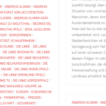
zutiefst besorgt über 
IP
/
ANDREAS KLAMM
/
ANDREAS
Situation von rund bi
M FÜRST VON LIECHTENSTEIN-
Menschen, deren Antr
ELKORN
/
ANDREAS KLAMM GRAF
Ausländerbehörde im 
WOLF ZU WOLFSTHAL
/
BEZIRKSTAG
Kreis seit bis zu drei 
IRKSTAG PFALZ
/
BÖHL-IGGELHEIM
unbearbeitet sind. La
RGER
/
BÜRGERINNEN
/
Medienberichten ist 
STADT-SCHAUERNHEIM
/
Verzögerung zum Teil
SCHLAND
/
DIE LINKE
/
DIE LINKE
/
DIE LINKE INTERAKTIV
/
DIE LINKE
auf einen schweren C
IGSHAFEN
/
DIE LINKE NEUHOFEN
/
dessen Folgen im Jah
LINKE NEUHOFEN RHEINAUEN
/
DIE
zurückzuführen, der d
E ONLINE
/
DIE LINKE RHEIN-PFALZ-
Kreisverwaltung und
S
/
DIE LINKE RHEINLAND-PFALZ
/
Landkreis erheblich b
INKE TV
/
DIE LINKE VORDERPFALZ
/
LINKE WAHLKREIS-GRUPPE 38
ERSTADT
/
EUROPA
/
EUROPÄISCHE
N
/
FRANKENTHAL
/
FRIEDEN
/
ANDREAS KLAMM
/
AN
LLSCHAFT
/
GESUNDHEIT
/