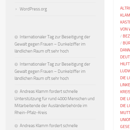
ALTR
WordPress.org
KLAM
KAST
VON 
/
BEZ
Internationaler Tag zur Beseitigung der
/
BÜ
Gewalt gegen Frauen – Dunkelziffer im
DANN
ländlichen Raum oft sehr hoch
DEUT
Internationaler Tag zur Beseitigung der
HILFT
LUDW
Gewalt gegen Frauen – Dunkelziffer im
DIE 
ländlichen Raum oft sehr hoch
LINK
Andreas Klamm fordert schnelle
KREI
Unterstützung für rund 4000 Menschen und
DIE L
Mitarbeitende der Ausländerbehörde im
DIE 
Rhein-Pfalz-Kreis
MUTT
UNIO
Andreas Klamm fordert schnelle
GESE