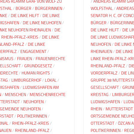
REAS KLAMM GRAF VON WOLF ZU
/
ANDREAS KLAMM GRA
STHAL
/
BÜRGER
/
BÜRGERINNEN
/
WOLFSTHAL
/
ANDREAS
INKE
/
DIE LINKE HILFT
/
DIE LINKE
SENATOR H. C. OF CON
IGSHAFEN
/
DIE LINKE NEUHOFEN
/
BÜRGER
/
BÜRGERINN
LINKE NEUHOFEN RHEINAUEN
/
DIE
DIE LINKE HILFT
/
DIE L
E RHEIN-PFALZ-KREIS
/
DIE LINKE
DIE LINKE LUDWIGSHAF
NLAND-PFALZ
/
DIE LINKE
NEUHOFEN
/
DIE LINKE
ERPFALZ
/
ENGAGEMENT
/
RHEINAUEN
/
DIE LINKE
NISMUS
/
FRAUEN
/
FRAUENRECHTE
LINKE RHEIN-PFALZ-KR
ELLSCHAFT
/
GRUNDGESETZ
/
RHEINLAND-PFALZ
/
DI
NDRECHTE
/
HUMAN RIGHTS
/
VORDERPFALZ
/
DIE LI
STAG
/
LIMBURGERHOF
/
LOKAL
/
GRUPPE 38 MUTTERST
IGSHAFEN
/
LUDWIGSHAFEN AM
GESELLSCHAFT
/
GRUN
N
/
MENSCHEN
/
MENSCHENRECHTE
KREISTAG
/
LIMBURGE
TERSTADT
/
NEUHOFEN
/
LUDWIGSHAFEN
/
LUDW
GEMEINDE NEUHOFEN
/
RHEIN
/
MUTTERSTADT
RSTADT
/
POLITIKERINNEN
/
ORTSGEMEINDE NEUH
ONAL
/
RHEIN-PFALZ-KREIS
/
OTTERSTADT
/
ÖZCAN 
NAUEN
/
RHEINLAND-PFALZ
/
POLITIKERINNEN
/
REGI