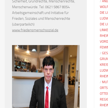
Sicherheit, Grundrechte, Menschenrechte,
/
AND
Menschenwürde. Tel. 0621 5867 8054
WOLF
Arbeitsgemeinschaft und Initiative für
DIE L
Frieden, Soziales und Menschenrechte
LUDW
(überparteilich)
DIE 
www.friedensmenschsozial.de
LINK
RHEI
VORD
FEMI
/
GES
GRU
KREI
LUDW
RHEI
/
MUT
ORTS
OTTE
REGI
RHEI