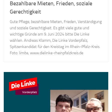
Bezahlbare Mieten, Frieden, soziale
Gerechtigkeit
Gute Pflege, bezahlbare Mieten, Frieden, Verständigung
und soziale Gerechtigkeit. Es gibt viele gute und
wichtige Gründe am 9. Juni 2024 bitte Die Linke
wählen. Andreas Klamm, Die Linke Vorderpfalz,
Spitzenkandidat für den Kreistag im Rhein-Pfalz-Kreis.
Foto: limite, www.dielinke-rheinpfalzkreis.de