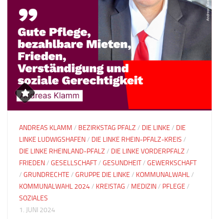
ANDREAS KLAMM
/
BEZIRKSTAG PFALZ
/
DIE LINKE
/
DIE
LINKE LUDWIGSHAFEN
/
DIE LINKE RHEIN-PFALZ-KREIS
/
DIE LINKE RHEINLAND-PFALZ
/
DIE LINKE VORDERPFALZ
/
FRIEDEN
/
GESELLSCHAFT
/
GESUNDHEIT
/
GEWERKSCHAFT
/
GRUNDRECHTE
/
GRUPPE DIE LINKE
/
KOMMUNALWAHL
/
KOMMUNALWAHL 2024
/
KREISTAG
/
MEDIZIN
/
PFLEGE
/
SOZIALES
1. JUNI 2024