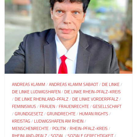
ANDREAS KLAMM
/
ANDREAS KLAMM SABAOT
/
DIE LINKE
/
DIE LINKE LUDWIGSHAFEN
/
DIE LINKE RHEIN-PFALZ-KREIS
/
DIE LINKE RHEINLAND-PFALZ
/
DIE LINKE VORDERPFALZ
/
FEMINISMUS
/
FRAUEN
/
FRAUENRECHTE
/
GESELLSCHAFT
/
GRUNDGESETZ
/
GRUNDRECHTE
/
HUMAN RIGHTS
/
KREISTAG
/
LUDWIGSHAFEN AM RHEIN
/
MENSCHENRECHTE
/
POLITIK
/
RHEIN-PFALZ-KREIS
/
RHEINLAND-PFALZ
/
SOZIAL
/
SOZIALE GERECHTIGKEIT
/