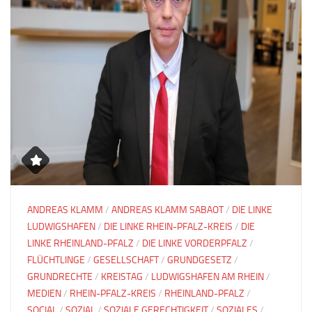
ANDREAS KLAMM
/
ANDREAS KLAMM SABAOT
/
DIE LINKE
LUDWIGSHAFEN
/
DIE LINKE RHEIN-PFALZ-KREIS
/
DIE
LINKE RHEINLAND-PFALZ
/
DIE LINKE VORDERPFALZ
/
FLÜCHTLINGE
/
GESELLSCHAFT
/
GRUNDGESETZ
/
GRUNDRECHTE
/
KREISTAG
/
LUDWIGSHAFEN AM RHEIN
/
MEDIEN
/
RHEIN-PFALZ-KREIS
/
RHEINLAND-PFALZ
/
SOCIAL
/
SOZIAL
/
SOZIALE GERECHTIGKEIT
/
SOZIALES
/