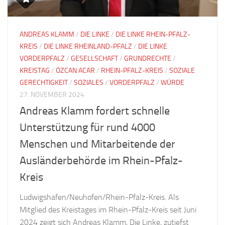
ANDREAS KLAMM
/
DIE LINKE
/
DIE LINKE RHEIN-PFALZ-
KREIS
/
DIE LINKE RHEINLAND-PFALZ
/
DIE LINKE
VORDERPFALZ
/
GESELLSCHAFT
/
GRUNDRECHTE
/
KREISTAG
/
ÖZCAN ACAR
/
RHEIN-PFALZ-KREIS
/
SOZIALE
GERECHTIGKEIT
/
SOZIALES
/
VORDERPFALZ
/
WÜRDE
27. NOVEMBER 2024
Andreas Klamm fordert schnelle
Unterstützung für rund 4000
Menschen und Mitarbeitende der
Ausländerbehörde im Rhein-Pfalz-
Kreis
Ludwigshafen/Neuhofen/Rhein-Pfalz-Kreis. Als
Mitglied des Kreistages im Rhein-Pfalz-Kreis seit Juni
2024 zeigt sich Andreas Klamm, Die Linke, zutiefst