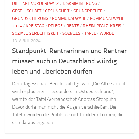
DIE LINKE VORDERPFALZ
/
DISKRIMINIERUNG
/
GESELLSCHAFT
/
GESUNDHEIT
/
GRUNDRECHTE
/
GRUNDSICHERUNG
/
KOMMUNALWAHL
/
KOMMUNALWAHL
2024
/
KREISTAG
/
PFLEGE
/
RENTE
/
RHEIN-PFALZ-KREIS
/
SOZIALE GERECHTIGKEIT
/
SOZIALES
/
TAFEL
/
WÜRDE
13. APRIL 2024
Standpunkt: Rentnerinnen und Rentner
müssen auch in Deutschland würdig
leben und überleben dürfen
Dem Tagesschau-Bericht zufolge wird „Die Altersarmut
wird explodieren – besonders in Ostdeutschland“,
warnte der Tafel-Verbandschef Andreas Steppuhn.
Davor dürfe man nicht die Augen verschließen. Die
Tafeln würden die Probleme nicht mildern können, die
sich daraus ergeben.