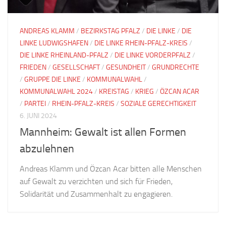
ANDREAS KLAMM
/
BEZIRKSTAG PFALZ
/
DIE LINKE
/
DIE
LINKE LUDWIGSHAFEN
/
DIE LINKE RHEIN-PFALZ-KREIS
/
DIE LINKE RHEINLAND-PFALZ
/
DIE LINKE VORDERPFALZ
/
FRIEDEN
/
GESELLSCHAFT
/
GESUNDHEIT
/
GRUNDRECHTE
/
GRUPPE DIE LINKE
/
KOMMUNALWAHL
/
KOMMUNALWAHL 2024
/
KREISTAG
/
KRIEG
/
ÖZCAN ACAR
/
PARTEI
/
RHEIN-PFALZ-KREIS
/
SOZIALE GERECHTIGKEIT
6. JUNI 2024
Mannheim: Gewalt ist allen Formen
abzulehnen
Andreas Klamm und Özcan Acar bitten alle Menschen
auf Gewalt zu verzichten und sich für Frieden,
Solidarität und Zusammenhalt zu engagieren.