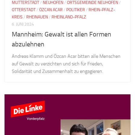
MUTTERSTADT
/
NEUHOFEN
/
ORTSGEMEINDE NEUHOFEN
/
OTTERSTADT
/
ÖZCAN ACAR
/
POLITIKER
/
RHEIN-PFALZ-
KREIS
/
RHEINAUEN
/
RHEINLAND-PFALZ
6. JUNI 2024
Mannheim: Gewalt ist allen Formen
abzulehnen
Andreas Klamm und Özcan Acar bitten alle Menschen
auf Gewalt zu verzichten und sich für Frieden,
Solidarität und Zusammenhalt zu engagieren.