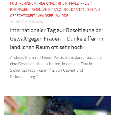
POLITIKERINNEN
/
REGIONAL
/
RHEIN-PFALZ-KREIS
/
RHEINAUEN
/
RHEINLAND-PFALZ
/
SOLIDARITÄT
/
SOZIALE
GERECHTIGKEIT
/
WALDSEE
/
WÜRDE
28. NOVEMBER 2024
Internationaler Tag zur Beseitigung der
Gewalt gegen Frauen – Dunkelziffer im
ländlichen Raum oft sehr hoch
Andreas Klamm. „Unsere Politik muss darauf abzielen,
eine Gesellschaft zu schaffen, in der jede Frau in
Sicherheit leben kann, frei von Gewalt und
Diskriminierung“.