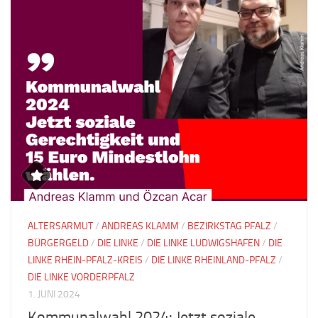
ALTERSARMUT
/
ANDREAS KLAMM
/
BEZIRKSTAG PFALZ
/
BÜRGERGELD
/
DIE LINKE
/
DIE LINKE LUDWIGSHAFEN
/
DIE
LINKE RHEIN-PFALZ-KREIS
/
DIE LINKE RHEINLAND-PFALZ
/
DIE LINKE VORDERPFALZ
1. JUNI 2024
Kommunalwahl 2024: Jetzt soziale