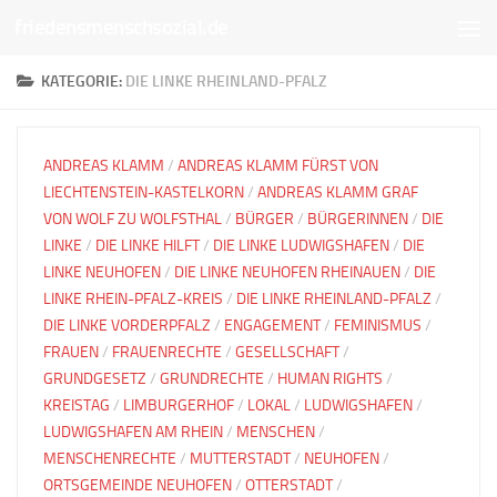
friedensmenschsozial.de
Unter dem Inhalt
KATEGORIE:
DIE LINKE RHEINLAND-PFALZ
ANDREAS KLAMM
/
ANDREAS KLAMM FÜRST VON
LIECHTENSTEIN-KASTELKORN
/
ANDREAS KLAMM GRAF
VON WOLF ZU WOLFSTHAL
/
BÜRGER
/
BÜRGERINNEN
/
DIE
LINKE
/
DIE LINKE HILFT
/
DIE LINKE LUDWIGSHAFEN
/
DIE
LINKE NEUHOFEN
/
DIE LINKE NEUHOFEN RHEINAUEN
/
DIE
LINKE RHEIN-PFALZ-KREIS
/
DIE LINKE RHEINLAND-PFALZ
/
DIE LINKE VORDERPFALZ
/
ENGAGEMENT
/
FEMINISMUS
/
FRAUEN
/
FRAUENRECHTE
/
GESELLSCHAFT
/
GRUNDGESETZ
/
GRUNDRECHTE
/
HUMAN RIGHTS
/
KREISTAG
/
LIMBURGERHOF
/
LOKAL
/
LUDWIGSHAFEN
/
LUDWIGSHAFEN AM RHEIN
/
MENSCHEN
/
MENSCHENRECHTE
/
MUTTERSTADT
/
NEUHOFEN
/
ORTSGEMEINDE NEUHOFEN
/
OTTERSTADT
/