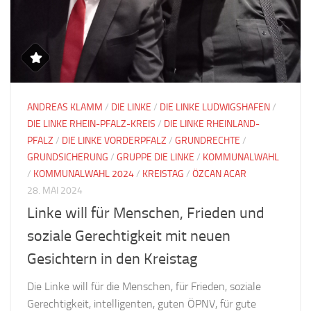
ANDREAS KLAMM
/
DIE LINKE
/
DIE LINKE LUDWIGSHAFEN
/
DIE LINKE RHEIN-PFALZ-KREIS
/
DIE LINKE RHEINLAND-
PFALZ
/
DIE LINKE VORDERPFALZ
/
GRUNDRECHTE
/
GRUNDSICHERUNG
/
GRUPPE DIE LINKE
/
KOMMUNALWAHL
/
KOMMUNALWAHL 2024
/
KREISTAG
/
ÖZCAN ACAR
28. MAI 2024
Linke will für Menschen, Frieden und
soziale Gerechtigkeit mit neuen
Gesichtern in den Kreistag
Die Linke will für die Menschen, für Frieden, soziale
Gerechtigkeit, intelligenten, guten ÖPNV, für gute