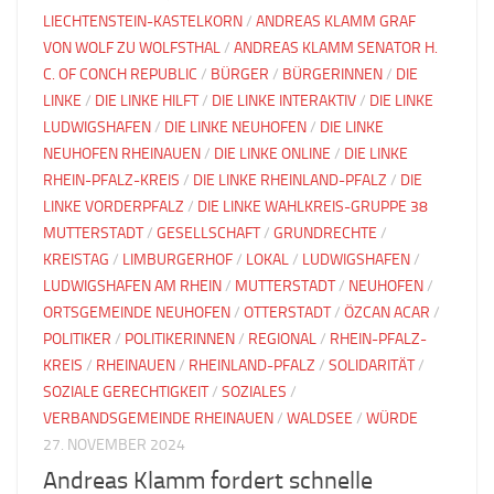
LIECHTENSTEIN-KASTELKORN
/
ANDREAS KLAMM GRAF
VON WOLF ZU WOLFSTHAL
/
ANDREAS KLAMM SENATOR H.
C. OF CONCH REPUBLIC
/
BÜRGER
/
BÜRGERINNEN
/
DIE
LINKE
/
DIE LINKE HILFT
/
DIE LINKE INTERAKTIV
/
DIE LINKE
LUDWIGSHAFEN
/
DIE LINKE NEUHOFEN
/
DIE LINKE
NEUHOFEN RHEINAUEN
/
DIE LINKE ONLINE
/
DIE LINKE
RHEIN-PFALZ-KREIS
/
DIE LINKE RHEINLAND-PFALZ
/
DIE
LINKE VORDERPFALZ
/
DIE LINKE WAHLKREIS-GRUPPE 38
MUTTERSTADT
/
GESELLSCHAFT
/
GRUNDRECHTE
/
KREISTAG
/
LIMBURGERHOF
/
LOKAL
/
LUDWIGSHAFEN
/
LUDWIGSHAFEN AM RHEIN
/
MUTTERSTADT
/
NEUHOFEN
/
ORTSGEMEINDE NEUHOFEN
/
OTTERSTADT
/
ÖZCAN ACAR
/
POLITIKER
/
POLITIKERINNEN
/
REGIONAL
/
RHEIN-PFALZ-
KREIS
/
RHEINAUEN
/
RHEINLAND-PFALZ
/
SOLIDARITÄT
/
SOZIALE GERECHTIGKEIT
/
SOZIALES
/
VERBANDSGEMEINDE RHEINAUEN
/
WALDSEE
/
WÜRDE
27. NOVEMBER 2024
Andreas Klamm fordert schnelle