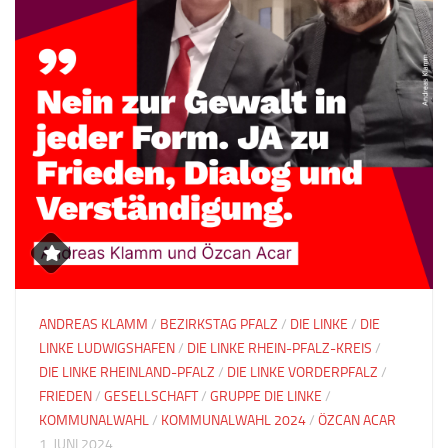
ANDREAS KLAMM
/
BEZIRKSTAG PFALZ
/
DIE LINKE
/
DIE
LINKE LUDWIGSHAFEN
/
DIE LINKE RHEIN-PFALZ-KREIS
/
DIE LINKE RHEINLAND-PFALZ
/
DIE LINKE VORDERPFALZ
/
FRIEDEN
/
GESELLSCHAFT
/
GRUPPE DIE LINKE
/
KOMMUNALWAHL
/
KOMMUNALWAHL 2024
/
ÖZCAN ACAR
1. JUNI 2024