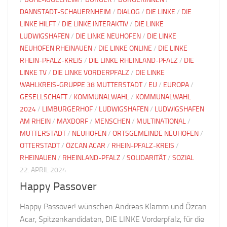
DANNSTADT-SCHAUERNHEIM
/
DIALOG
/
DIE LINKE
/
DIE
LINKE HILFT
/
DIE LINKE INTERAKTIV
/
DIE LINKE
LUDWIGSHAFEN
/
DIE LINKE NEUHOFEN
/
DIE LINKE
NEUHOFEN RHEINAUEN
/
DIE LINKE ONLINE
/
DIE LINKE
RHEIN-PFALZ-KREIS
/
DIE LINKE RHEINLAND-PFALZ
/
DIE
LINKE TV
/
DIE LINKE VORDERPFALZ
/
DIE LINKE
WAHLKREIS-GRUPPE 38 MUTTERSTADT
/
EU
/
EUROPA
/
GESELLSCHAFT
/
KOMMUNALWAHL
/
KOMMUNALWAHL
2024
/
LIMBURGERHOF
/
LUDWIGSHAFEN
/
LUDWIGSHAFEN
AM RHEIN
/
MAXDORF
/
MENSCHEN
/
MULTINATIONAL
/
MUTTERSTADT
/
NEUHOFEN
/
ORTSGEMEINDE NEUHOFEN
/
OTTERSTADT
/
ÖZCAN ACAR
/
RHEIN-PFALZ-KREIS
/
RHEINAUEN
/
RHEINLAND-PFALZ
/
SOLIDARITÄT
/
SOZIAL
22. APRIL 2024
Happy Passover
Happy Passover! wünschen Andreas Klamm und Özcan
Acar, Spitzenkandidaten, DIE LINKE Vorderpfalz, für die