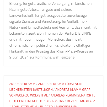
Bildung, für gute, ärztliche Versorgung im ländlichen
Raum, gute Arbeit, für gute und sichere
Landwirtschaft, für gut, ausgebaute, zuverlässige
digitale Dienste und Vernetzung, für Vielfalt, Tier-
Natur- und Umweltschutz und Vernunft, das meint mit
bekannten, zentralen Themen der Partei DIE LINKE
und mit neuen mutigen Menschen, das meint
ehrenamtlichen, politischen Kandidaten vielfältiger
Herkunft, in den Kreistag des Rhein-Pfalz-Kreises am
9. Juni 2024 zur Kommunalwahl einziehe
ANDREAS KLAMM
/
ANDREAS KLAMM FÜRST VON
LIECHTENSTEIN-KASTELKORN
/
ANDREAS KLAMM GRAF
VON WOLF ZU WOLFSTHAL
/
ANDREAS KLAMM SENATOR H.
C. OF CONCH REPUBLIC
/
BEZIRKSTAG
/
BEZIRKSTAG PFALZ
/
BÖHL-IGGELHEIM
/
BÜRGER
/
BÜRGERINNEN
/