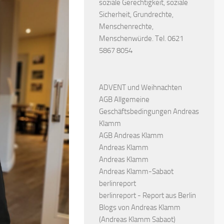
soziale Gerechtigkeit, soziale
Sicherheit, Grundrechte,
Menschenrechte,
Menschenwürde. Tel. 0621
5867 8054
ADVENT und Weihnachten
AGB Allgemeine
Geschäftsbedingungen Andreas
Klamm
AGB Andreas Klamm
Andreas Klamm
Andreas Klamm
Andreas Klamm-Sabaot
berlinreport
berlinreport - Report aus Berlin
Blogs von Andreas Klamm
(Andreas Klamm Sabaot)