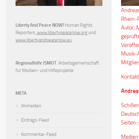
Andreas
Rhein-P
Liberty And Peace NOW!
Human Rights
Autor, 
Reporters,
www.libertypeacenow.org
und
geprüft
www.libertyandpeacenow.eu
Veröffe
Musik-A
Mitglie
Regionalhilfe ISMOT
. Arbeitsgemeinschaft
für Medien- und Hilfeprojekte.
Kontakt
Andrea
META
Schille
Anmelden
Deutsc
Eintrags-Feed
Seiten:
Kommentar-Feed
Medien