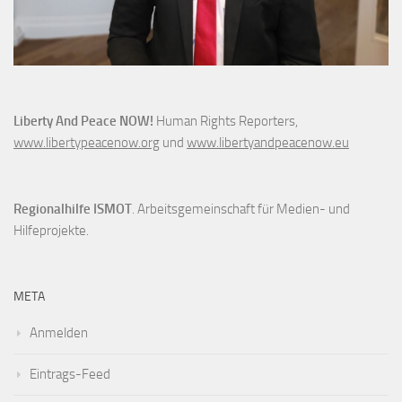
Liberty And Peace NOW!
Human Rights Reporters,
www.libertypeacenow.org
und
www.libertyandpeacenow.eu
Regionalhilfe ISMOT
. Arbeitsgemeinschaft für Medien- und
Hilfeprojekte.
META
Anmelden
Eintrags-Feed