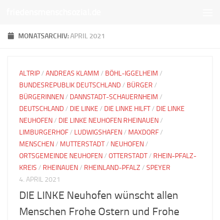
friedensmenschsozial.de
Unter dem Inhalt
MONATSARCHIV:
APRIL 2021
ALTRIP
/
ANDREAS KLAMM
/
BÖHL-IGGELHEIM
/
BUNDESREPUBLIK DEUTSCHLAND
/
BÜRGER
/
BÜRGERINNEN
/
DANNSTADT-SCHAUERNHEIM
/
DEUTSCHLAND
/
DIE LINKE
/
DIE LINKE HILFT
/
DIE LINKE
NEUHOFEN
/
DIE LINKE NEUHOFEN RHEINAUEN
/
LIMBURGERHOF
/
LUDWIGSHAFEN
/
MAXDORF
/
MENSCHEN
/
MUTTERSTADT
/
NEUHOFEN
/
ORTSGEMEINDE NEUHOFEN
/
OTTERSTADT
/
RHEIN-PFALZ-
KREIS
/
RHEINAUEN
/
RHEINLAND-PFALZ
/
SPEYER
4. APRIL 2021
DIE LINKE Neuhofen wünscht allen
Menschen Frohe Ostern und Frohe