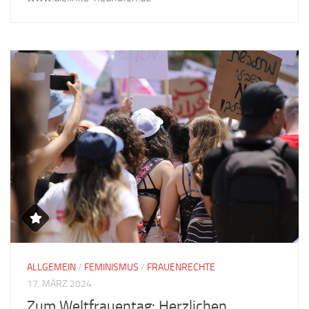
ALLGEMEIN
/
FEMINISMUS
/
FRAUENRECHTE
17. MÄRZ 2024
Zum Weltfrauentag: Herzlichen