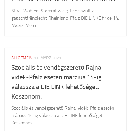
Staat Wahlen: Stëmmt w.e.g. fir e sozialt a
gaaschtfrëndlecht Rheinland-Pfalz DIE LINKE fir de 14.
Mäerz. Merci.
ALLGEMEIN
11. MÄRZ 2021
Szociális és vendégszerető Rajna-
vidék-Pfalz esetén március 14-ig
válassza a DIE LINK lehetőséget.
Köszönöm.
Szociális és vendégszerető Rajna-vidék-Pfalz esetén
március 14-ig válassza a DIE LINK lehetőséget.
Köszönöm.