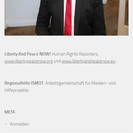
Liberty And Peace NOW!
Human Rights Reporters,
www.libertypeacenow.org
und
www.libertyandpeacenow.eu
Regionalhilfe ISMOT
. Arbeitsgemeinschaft für Medien- und
Hilfeprojekte.
META
Anmelden