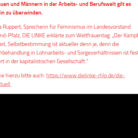
uen und Männern in der Arbeits- und Berufswelt gilt es
hin zu überwinden.
 Ruppert, Sprecherin für Feminismus im Landesvorstand
nd-Pfalz, DIE LINKE erklärte zum Weltfrauentag: „Der Kamp
eit, Selbstbestimmung ist aktueller denn je, denn die
hbehandlung in Lohnarbeits- und Sorgeverhältnissen ist fes
t in der kapitalistischen Gesellschaft.“
ie hierzu bitte auch:
https://www.dielinke-rhlp.de/die-
ktuell