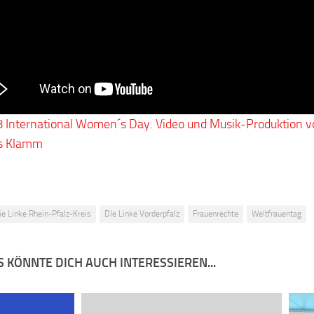
 International Women´s Day. Video und Musik-Produktion v
s Klamm
ie Linke Rhein-Pfalz-Kreis
DIe Linke Vorderpfalz
Frauenrechte
Weltfrauentag
 KÖNNTE DICH AUCH INTERESSIEREN...