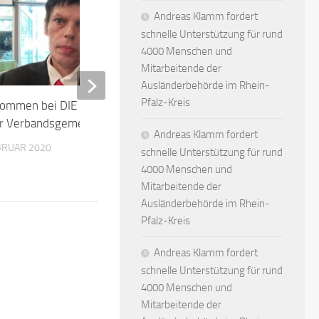
Andreas Klamm fordert
schnelle Unterstützung für rund
4000 Menschen und
Mitarbeitende der
Ausländerbehörde im Rhein-
Ich wünsche allen Mensch
Pfalz-Kreis
kommen bei DIE LINKE Neuhofen
gute Fußball-Europameist
er Verbandsgemeinde Rheinauen
2024
Andreas Klamm fordert
EBRUAR 2020
schnelle Unterstützung für rund
23. JUNI 2024
4000 Menschen und
Mitarbeitende der
Ausländerbehörde im Rhein-
Pfalz-Kreis
Andreas Klamm fordert
schnelle Unterstützung für rund
4000 Menschen und
Mitarbeitende der