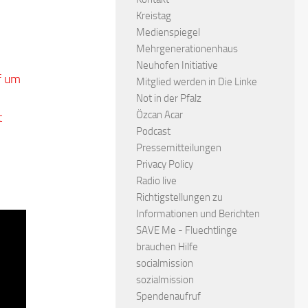
Kreistag
Medienspiegel
Mehrgenerationenhaus
Neuhofen Initiative
f um
Mitglied werden in Die Linke
Not in der Pfalz
Özcan Acar
t
Podcast
Pressemitteilungen
Privacy Policy
Radio live
Richtigstellungen zu
Informationen und Berichten
SAVE Me - Fluechtlinge
brauchen Hilfe
socialmission
sozialmission
Spendenaufruf