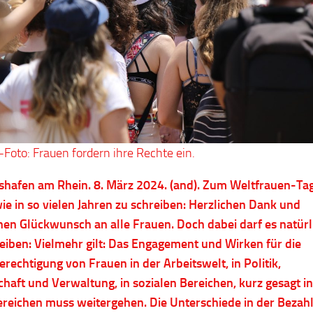
Foto: Frauen fordern ihre Rechte ein.
hafen am Rhein. 8. März 2024. (and). Zum Weltfrauen-Ta
wie in so vielen Jahren zu schreiben: Herzlichen Dank und
hen Glückwunsch an alle Frauen. Doch dabei darf es natürl
leiben: Vielmehr gilt: Das Engagement und Wirken für die
erechtigung von Frauen in der Arbeitswelt, in Politik,
chaft und Verwaltung, in sozialen Bereichen, kurz gesagt in
ereichen muss weitergehen. Die Unterschiede in der Bezah