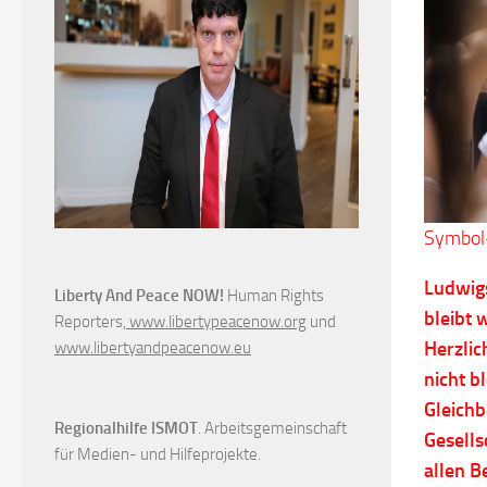
Symbol-
Ludwigs
Liberty And Peace NOW!
Human Rights
bleibt 
Reporters,
www.libertypeacenow.org
und
Herzlic
www.libertyandpeacenow.eu
nicht b
Gleichb
Regionalhilfe ISMOT
. Arbeitsgemeinschaft
Gesells
für Medien- und Hilfeprojekte.
allen B