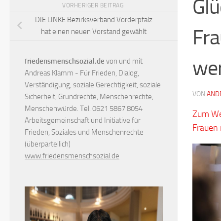
Glü
VORHERIGER BEITRAG
DIE LINKE Bezirksverband Vorderpfalz
Fra
hat einen neuen Vorstand gewählt
we
friedensmenschsozial.de
von und mit
Andreas Klamm - Für Frieden, Dialog,
Verständigung, soziale Gerechtigkeit, soziale
VON
AND
Sicherheit, Grundrechte, Menschenrechte,
Menschenwürde. Tel. 0621 5867 8054
Zum Wel
Arbeitsgemeinschaft und Initiative für
Frauen 
Frieden, Soziales und Menschenrechte
(überparteilich)
www.friedensmenschsozial.de