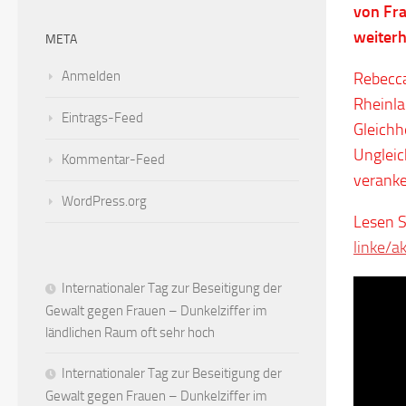
von Fra
weiter
META
Anmelden
Rebecca
Rheinla
Eintrags-Feed
Gleichh
Ungleic
Kommentar-Feed
veranker
WordPress.org
Lesen S
linke/a
Internationaler Tag zur Beseitigung der
Gewalt gegen Frauen – Dunkelziffer im
ländlichen Raum oft sehr hoch
Internationaler Tag zur Beseitigung der
Gewalt gegen Frauen – Dunkelziffer im