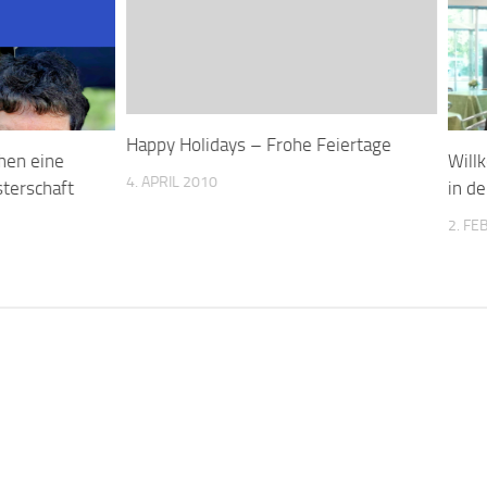
Happy Holidays – Frohe Feiertage
hen eine
Will
4. APRIL 2010
terschaft
in d
2. F