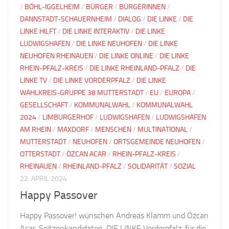
/
BÖHL-IGGELHEIM
/
BÜRGER
/
BÜRGERINNEN
/
DANNSTADT-SCHAUERNHEIM
/
DIALOG
/
DIE LINKE
/
DIE
LINKE HILFT
/
DIE LINKE INTERAKTIV
/
DIE LINKE
LUDWIGSHAFEN
/
DIE LINKE NEUHOFEN
/
DIE LINKE
NEUHOFEN RHEINAUEN
/
DIE LINKE ONLINE
/
DIE LINKE
RHEIN-PFALZ-KREIS
/
DIE LINKE RHEINLAND-PFALZ
/
DIE
LINKE TV
/
DIE LINKE VORDERPFALZ
/
DIE LINKE
WAHLKREIS-GRUPPE 38 MUTTERSTADT
/
EU
/
EUROPA
/
GESELLSCHAFT
/
KOMMUNALWAHL
/
KOMMUNALWAHL
2024
/
LIMBURGERHOF
/
LUDWIGSHAFEN
/
LUDWIGSHAFEN
AM RHEIN
/
MAXDORF
/
MENSCHEN
/
MULTINATIONAL
/
MUTTERSTADT
/
NEUHOFEN
/
ORTSGEMEINDE NEUHOFEN
/
OTTERSTADT
/
ÖZCAN ACAR
/
RHEIN-PFALZ-KREIS
/
RHEINAUEN
/
RHEINLAND-PFALZ
/
SOLIDARITÄT
/
SOZIAL
22. APRIL 2024
Happy Passover
Happy Passover! wünschen Andreas Klamm und Özcan
Acar, Spitzenkandidaten, DIE LINKE Vorderpfalz, für die