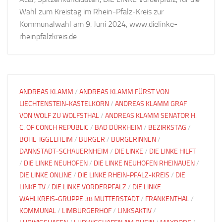
Wahl zum Kreistag im Rhein-Pfalz-Kreis zur
Kommunalwahl am 9. Juni 2024, www.dielinke-
rheinpfalzkreis.de
ANDREAS KLAMM
/
ANDREAS KLAMM FÜRST VON
LIECHTENSTEIN-KASTELKORN
/
ANDREAS KLAMM GRAF
VON WOLF ZU WOLFSTHAL
/
ANDREAS KLAMM SENATOR H.
C. OF CONCH REPUBLIC
/
BAD DÜRKHEIM
/
BEZIRKSTAG
/
BÖHL-IGGELHEIM
/
BÜRGER
/
BÜRGERINNEN
/
DANNSTADT-SCHAUERNHEIM
/
DIE LINKE
/
DIE LINKE HILFT
/
DIE LINKE NEUHOFEN
/
DIE LINKE NEUHOFEN RHEINAUEN
/
DIE LINKE ONLINE
/
DIE LINKE RHEIN-PFALZ-KREIS
/
DIE
LINKE TV
/
DIE LINKE VORDERPFALZ
/
DIE LINKE
WAHLKREIS-GRUPPE 38 MUTTERSTADT
/
FRANKENTHAL
/
KOMMUNAL
/
LIMBURGERHOF
/
LINKSAKTIV
/