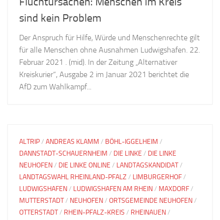
Fluchtursachen: Menschen im Kreis
sind kein Problem
Der Anspruch für Hilfe, Würde und Menschenrechte gilt
für alle Menschen ohne Ausnahmen Ludwigshafen. 22.
Februar 2021 . (mid). In der Zeitung „Alternativer
Kreiskurier“, Ausgabe 2 im Januar 2021 berichtet die
AfD zum Wahlkampf...
ALTRIP
/
ANDREAS KLAMM
/
BÖHL-IGGELHEIM
/
DANNSTADT-SCHAUERNHEIM
/
DIE LINKE
/
DIE LINKE
NEUHOFEN
/
DIE LINKE ONLINE
/
LANDTAGSKANDIDAT
/
LANDTAGSWAHL RHEINLAND-PFALZ
/
LIMBURGERHOF
/
LUDWIGSHAFEN
/
LUDWIGSHAFEN AM RHEIN
/
MAXDORF
/
MUTTERSTADT
/
NEUHOFEN
/
ORTSGEMEINDE NEUHOFEN
/
OTTERSTADT
/
RHEIN-PFALZ-KREIS
/
RHEINAUEN
/