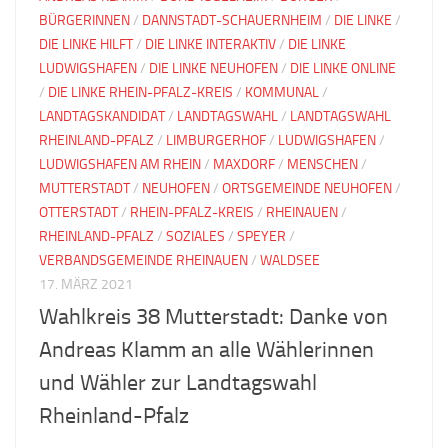
BÜRGERINNEN
/
DANNSTADT-SCHAUERNHEIM
/
DIE LINKE
/
DIE LINKE HILFT
/
DIE LINKE INTERAKTIV
/
DIE LINKE
LUDWIGSHAFEN
/
DIE LINKE NEUHOFEN
/
DIE LINKE ONLINE
/
DIE LINKE RHEIN-PFALZ-KREIS
/
KOMMUNAL
/
LANDTAGSKANDIDAT
/
LANDTAGSWAHL
/
LANDTAGSWAHL
RHEINLAND-PFALZ
/
LIMBURGERHOF
/
LUDWIGSHAFEN
/
LUDWIGSHAFEN AM RHEIN
/
MAXDORF
/
MENSCHEN
/
MUTTERSTADT
/
NEUHOFEN
/
ORTSGEMEINDE NEUHOFEN
/
OTTERSTADT
/
RHEIN-PFALZ-KREIS
/
RHEINAUEN
/
RHEINLAND-PFALZ
/
SOZIALES
/
SPEYER
/
VERBANDSGEMEINDE RHEINAUEN
/
WALDSEE
17. MÄRZ 2021
Wahlkreis 38 Mutterstadt: Danke von
Andreas Klamm an alle Wählerinnen
und Wähler zur Landtagswahl
Rheinland-Pfalz