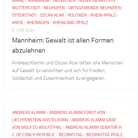
MAINZ
/
MANNHEIM
/
MENSCHEN
/
MENSCHENRECHTE
/
MUTTERSTADT
/
NEUHOFEN
/
ORTSGEMEINDE NEUHOFEN
/
OTTERSTADT
/
ÖZCAN ACAR
/
POLITIKER
/
RHEIN-PFALZ-
KREIS
/
RHEINAUEN
/
RHEINLAND-PFALZ
6. JUNI 2024
Mannheim: Gewalt ist allen Formen
abzulehnen
Andreas Klamm und Özcan Acar bitten alle Menschen
auf Gewalt zu verzichten und sich für Frieden,
Solidarität und Zusammenhalt zu engagieren.
ANDREAS KLAMM
/
ANDREAS KLAMM FÜRST VON
LIECHTENSTEIN-KASTELKORN
/
ANDREAS KLAMM GRAF
VON WOLF ZU WOLFSTHAL
/
ANDREAS KLAMM SENATOR H.
C. OF CONCH REPUBLIC
/
BEZIRKSTAG
/
BEZIRKSTAG PFALZ