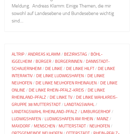
Meldung. Andreas Klamm: Einige Themen, die mir
sowohl auf Landesebene und Bundesebene wichtig
sind....
ALTRIP
/
ANDREAS KLAMM
/
BEZIRKSTAG
/
BÖHL-
IGGELHEIM
/
BÜRGER
/
BÜRGERINNEN
/
DANNSTADT-
SCHAUERNHEIM
/
DIE LINKE
/
DIE LINKE HILFT
/
DIE LINKE
INTERAKTIV
/
DIE LINKE LUDWIGSHAFEN
/
DIE LINKE
NEUHOFEN
/
DIE LINKE NEUHOFEN RHEINAUEN
/
DIE LINKE
ONLINE
/
DIE LINKE RHEIN-PFALZ-KREIS
/
DIE LINKE
RHEINLAND-PFALZ
/
DIE LINKE TV
/
DIE LINKE WAHLKREIS-
GRUPPE 38 MUTTERSTADT
/
LANDTAGSWAHL
/
LANDTAGSWAHL RHEINLAND-PFALZ
/
LIMBURGERHOF
/
LUDWIGSHAFEN
/
LUDWIGSHAFEN AM RHEIN
/
MAINZ
/
MAXDORF
/
MENSCHEN
/
MUTTERSTADT
/
NEUHOFEN
/
ORTSGEMEINDE NEUHOFEN
/
OTTERSTADT
/
RHEIN-PFALZ-