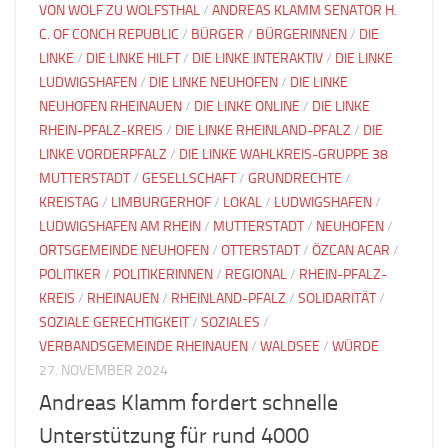
VON WOLF ZU WOLFSTHAL
/
ANDREAS KLAMM SENATOR H.
C. OF CONCH REPUBLIC
/
BÜRGER
/
BÜRGERINNEN
/
DIE
LINKE
/
DIE LINKE HILFT
/
DIE LINKE INTERAKTIV
/
DIE LINKE
LUDWIGSHAFEN
/
DIE LINKE NEUHOFEN
/
DIE LINKE
NEUHOFEN RHEINAUEN
/
DIE LINKE ONLINE
/
DIE LINKE
RHEIN-PFALZ-KREIS
/
DIE LINKE RHEINLAND-PFALZ
/
DIE
LINKE VORDERPFALZ
/
DIE LINKE WAHLKREIS-GRUPPE 38
MUTTERSTADT
/
GESELLSCHAFT
/
GRUNDRECHTE
/
KREISTAG
/
LIMBURGERHOF
/
LOKAL
/
LUDWIGSHAFEN
/
LUDWIGSHAFEN AM RHEIN
/
MUTTERSTADT
/
NEUHOFEN
/
ORTSGEMEINDE NEUHOFEN
/
OTTERSTADT
/
ÖZCAN ACAR
/
POLITIKER
/
POLITIKERINNEN
/
REGIONAL
/
RHEIN-PFALZ-
KREIS
/
RHEINAUEN
/
RHEINLAND-PFALZ
/
SOLIDARITÄT
/
SOZIALE GERECHTIGKEIT
/
SOZIALES
/
VERBANDSGEMEINDE RHEINAUEN
/
WALDSEE
/
WÜRDE
27. NOVEMBER 2024
Andreas Klamm fordert schnelle
Unterstützung für rund 4000