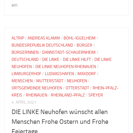
ein.
ALTRIP
/
ANDREAS KLAMM
/
BÖHL-IGGELHEIM
/
BUNDESREPUBLIK DEUTSCHLAND
/
BÜRGER
/
BÜRGERINNEN
/
DANNSTADT-SCHAUERNHEIM
/
DEUTSCHLAND
/
DIE LINKE
/
DIE LINKE HILFT
/
DIE LINKE
NEUHOFEN
/
DIE LINKE NEUHOFEN RHEINAUEN
/
LIMBURGERHOF
/
LUDWIGSHAFEN
/
MAXDORF
/
MENSCHEN
/
MUTTERSTADT
/
NEUHOFEN
/
ORTSGEMEINDE NEUHOFEN
/
OTTERSTADT
/
RHEIN-PFALZ-
KREIS
/
RHEINAUEN
/
RHEINLAND-PFALZ
/
SPEYER
4. APRIL 2021
DIE LINKE Neuhofen wünscht allen
Menschen Frohe Ostern und Frohe
Feiertage