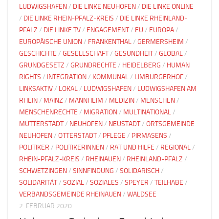
LUDWIGSHAFEN
/
DIE LINKE NEUHOFEN
/
DIE LINKE ONLINE
/
DIE LINKE RHEIN-PFALZ-KREIS
/
DIE LINKE RHEINLAND-
PFALZ
/
DIE LINKE TV
/
ENGAGEMENT
/
EU
/
EUROPA
/
EUROPÄISCHE UNION
/
FRANKENTHAL
/
GERMERSHEIM
/
GESCHICHTE
/
GESELLSCHAFT
/
GESUNDHEIT
/
GLOBAL
/
GRUNDGESETZ
/
GRUNDRECHTE
/
HEIDELBERG
/
HUMAN
RIGHTS
/
INTEGRATION
/
KOMMUNAL
/
LIMBURGERHOF
/
LINKSAKTIV
/
LOKAL
/
LUDWIGSHAFEN
/
LUDWIGSHAFEN AM
RHEIN
/
MAINZ
/
MANNHEIM
/
MEDIZIN
/
MENSCHEN
/
MENSCHENRECHTE
/
MIGRATION
/
MULTINATIONAL
/
MUTTERSTADT
/
NEUHOFEN
/
NEUSTADT
/
ORTSGEMEINDE
NEUHOFEN
/
OTTERSTADT
/
PFLEGE
/
PIRMASENS
/
POLITIKER
/
POLITIKERINNEN
/
RAT UND HILFE
/
REGIONAL
/
RHEIN-PFALZ-KREIS
/
RHEINAUEN
/
RHEINLAND-PFALZ
/
SCHWETZINGEN
/
SINNFINDUNG
/
SOLIDARISCH
/
SOLIDARITÄT
/
SOZIAL
/
SOZIALES
/
SPEYER
/
TEILHABE
/
VERBANDSGEMEINDE RHEINAUEN
/
WALDSEE
2. FEBRUAR 2020