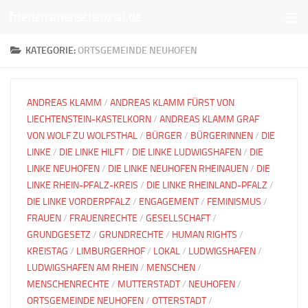
friedensmenschsozial.de
Unter dem Inhalt
KATEGORIE:
ORTSGEMEINDE NEUHOFEN
ANDREAS KLAMM
/
ANDREAS KLAMM FÜRST VON
LIECHTENSTEIN-KASTELKORN
/
ANDREAS KLAMM GRAF
VON WOLF ZU WOLFSTHAL
/
BÜRGER
/
BÜRGERINNEN
/
DIE
LINKE
/
DIE LINKE HILFT
/
DIE LINKE LUDWIGSHAFEN
/
DIE
LINKE NEUHOFEN
/
DIE LINKE NEUHOFEN RHEINAUEN
/
DIE
LINKE RHEIN-PFALZ-KREIS
/
DIE LINKE RHEINLAND-PFALZ
/
DIE LINKE VORDERPFALZ
/
ENGAGEMENT
/
FEMINISMUS
/
FRAUEN
/
FRAUENRECHTE
/
GESELLSCHAFT
/
GRUNDGESETZ
/
GRUNDRECHTE
/
HUMAN RIGHTS
/
KREISTAG
/
LIMBURGERHOF
/
LOKAL
/
LUDWIGSHAFEN
/
LUDWIGSHAFEN AM RHEIN
/
MENSCHEN
/
MENSCHENRECHTE
/
MUTTERSTADT
/
NEUHOFEN
/
ORTSGEMEINDE NEUHOFEN
/
OTTERSTADT
/