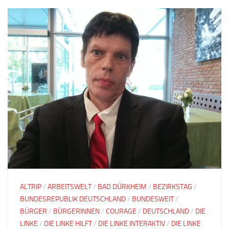
ALTRIP
/
ARBEITSWELT
/
BAD DÜRKHEIM
/
BEZIRKSTAG
/
BUNDESREPUBLIK DEUTSCHLAND
/
BUNDESWEIT
/
BÜRGER
/
BÜRGERINNEN
/
COURAGE
/
DEUTSCHLAND
/
DIE
LINKE
/
DIE LINKE HILFT
/
DIE LINKE INTERAKTIV
/
DIE LINKE