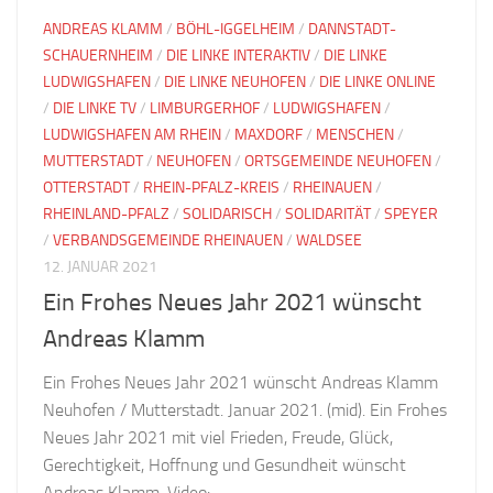
ANDREAS KLAMM
/
BÖHL-IGGELHEIM
/
DANNSTADT-
SCHAUERNHEIM
/
DIE LINKE INTERAKTIV
/
DIE LINKE
LUDWIGSHAFEN
/
DIE LINKE NEUHOFEN
/
DIE LINKE ONLINE
/
DIE LINKE TV
/
LIMBURGERHOF
/
LUDWIGSHAFEN
/
LUDWIGSHAFEN AM RHEIN
/
MAXDORF
/
MENSCHEN
/
MUTTERSTADT
/
NEUHOFEN
/
ORTSGEMEINDE NEUHOFEN
/
OTTERSTADT
/
RHEIN-PFALZ-KREIS
/
RHEINAUEN
/
RHEINLAND-PFALZ
/
SOLIDARISCH
/
SOLIDARITÄT
/
SPEYER
/
VERBANDSGEMEINDE RHEINAUEN
/
WALDSEE
12. JANUAR 2021
Ein Frohes Neues Jahr 2021 wünscht
Andreas Klamm
Ein Frohes Neues Jahr 2021 wünscht Andreas Klamm
Neuhofen / Mutterstadt. Januar 2021. (mid). Ein Frohes
Neues Jahr 2021 mit viel Frieden, Freude, Glück,
Gerechtigkeit, Hoffnung und Gesundheit wünscht
Andreas Klamm. Video: