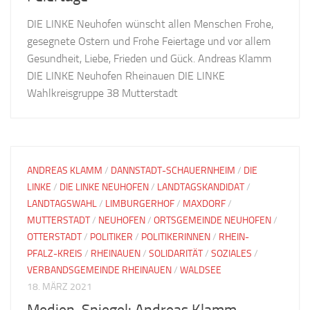
DIE LINKE Neuhofen wünscht allen Menschen Frohe,
gesegnete Ostern und Frohe Feiertage und vor allem
Gesundheit, Liebe, Frieden und Gück. Andreas Klamm
DIE LINKE Neuhofen Rheinauen DIE LINKE
Wahlkreisgruppe 38 Mutterstadt
ANDREAS KLAMM
/
DANNSTADT-SCHAUERNHEIM
/
DIE
LINKE
/
DIE LINKE NEUHOFEN
/
LANDTAGSKANDIDAT
/
LANDTAGSWAHL
/
LIMBURGERHOF
/
MAXDORF
/
MUTTERSTADT
/
NEUHOFEN
/
ORTSGEMEINDE NEUHOFEN
/
OTTERSTADT
/
POLITIKER
/
POLITIKERINNEN
/
RHEIN-
PFALZ-KREIS
/
RHEINAUEN
/
SOLIDARITÄT
/
SOZIALES
/
VERBANDSGEMEINDE RHEINAUEN
/
WALDSEE
18. MÄRZ 2021
Medien-Spiegel: Andreas Klamm