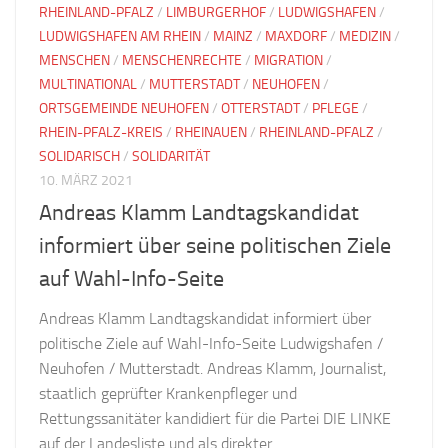
RHEINLAND-PFALZ
/
LIMBURGERHOF
/
LUDWIGSHAFEN
/
LUDWIGSHAFEN AM RHEIN
/
MAINZ
/
MAXDORF
/
MEDIZIN
/
MENSCHEN
/
MENSCHENRECHTE
/
MIGRATION
/
MULTINATIONAL
/
MUTTERSTADT
/
NEUHOFEN
/
ORTSGEMEINDE NEUHOFEN
/
OTTERSTADT
/
PFLEGE
/
RHEIN-PFALZ-KREIS
/
RHEINAUEN
/
RHEINLAND-PFALZ
/
SOLIDARISCH
/
SOLIDARITÄT
10. MÄRZ 2021
Andreas Klamm Landtagskandidat
informiert über seine politischen Ziele
auf Wahl-Info-Seite
Andreas Klamm Landtagskandidat informiert über
politische Ziele auf Wahl-Info-Seite Ludwigshafen /
Neuhofen / Mutterstadt. Andreas Klamm, Journalist,
staatlich geprüfter Krankenpfleger und
Rettungssanitäter kandidiert für die Partei DIE LINKE
auf der Landesliste und als direkter...