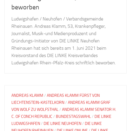
beworben
Ludwigshafen / Neuhofen / Verbandsgemeinde
Rheinauen. Andreas Klamm, 53, Krankenpfleger,
Journalist, Musik-und Medienproduzent und
Gründungs-Initiator von DIE LINKE Neuhofen
Rheinauen hat sich bereits am 1. Juni 2021 beim
Kreisvorstand des DIE LINKE Kreisverbandes
Ludwigshafen Rhein-Pfalz-Kreis schriftlich beworben.
ANDREAS KLAMM
/
ANDREAS KLAMM FÜRST VON
LIECHTENSTEIN-KASTELKORN
/
ANDREAS KLAMM GRAF
VON WOLF ZU WOLFSTHAL
/
ANDREAS KLAMM SENATOR H.
C. OF CONCH REPUBLIC
/
BUNDESTAGSWAHL
/
DIE LINKE
LUDWIGSHAFEN
/
DIE LINKE NEUHOFEN
/
DIE LINKE
NEUHOFEN RHEINAUEN
/
DIE LINKE ONLINE
/
DIE LINKE