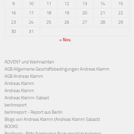
9
10
11
12
13
14
15
16
17
18
19
20
21
22
23
24
25
26
27
28
29
30
31
« Nov.
ADVENT und Weihnachten
AGB Allgemeine Geschäftsbedingungen Andreas Klamm
AGB Andreas Klamm
Andreas Klamm
Andreas Klamm
Andreas Klamm-Sabaot
berlinreport
berlinreport - Report aus Berlin
Blogs von Andreas Klamm (Andreas Klamm Sabaot)
BOOKS
Briefpost - Bitte frankierten Rückumschlag beilegen