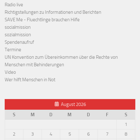
Radio live
Richtigstellungen zu Informationen und Berichten
SAVE Me - Fluechtlinge brauchen Hilfe
socialmission
sozialmission
Spendenaufruf
Termine
UN Konvention zum Übereinkommen über die Rechte von
Menschen mit Behinderungen
Video
Wer hilft Menschen in Not
August 2026
S
M
D
M
D
F
S
1
2
3
4
5
6
7
8