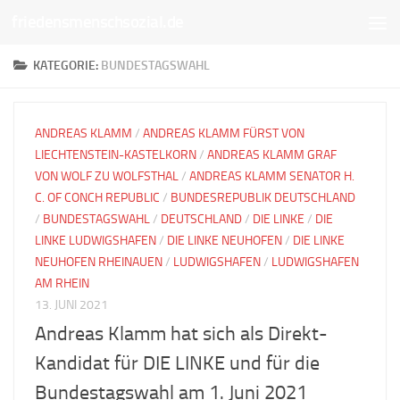
friedensmenschsozial.de
Unter dem Inhalt
KATEGORIE:
BUNDESTAGSWAHL
ANDREAS KLAMM
/
ANDREAS KLAMM FÜRST VON
LIECHTENSTEIN-KASTELKORN
/
ANDREAS KLAMM GRAF
VON WOLF ZU WOLFSTHAL
/
ANDREAS KLAMM SENATOR H.
C. OF CONCH REPUBLIC
/
BUNDESREPUBLIK DEUTSCHLAND
/
BUNDESTAGSWAHL
/
DEUTSCHLAND
/
DIE LINKE
/
DIE
LINKE LUDWIGSHAFEN
/
DIE LINKE NEUHOFEN
/
DIE LINKE
NEUHOFEN RHEINAUEN
/
LUDWIGSHAFEN
/
LUDWIGSHAFEN
AM RHEIN
13. JUNI 2021
Andreas Klamm hat sich als Direkt-
Kandidat für DIE LINKE und für die
Bundestagswahl am 1. Juni 2021