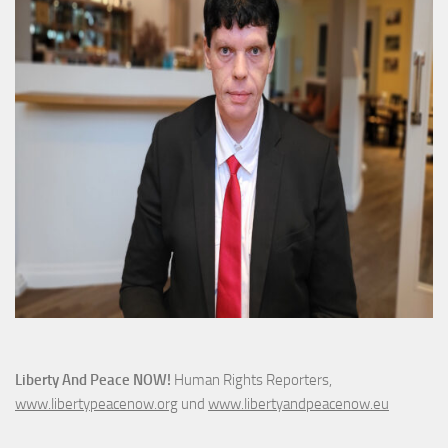
Liberty And Peace NOW!
Human Rights Reporters,
www.libertypeacenow.org
und
www.libertyandpeacenow.eu