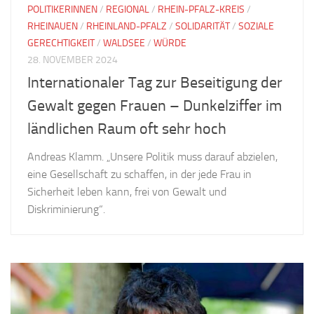
POLITIKERINNEN
/
REGIONAL
/
RHEIN-PFALZ-KREIS
/
RHEINAUEN
/
RHEINLAND-PFALZ
/
SOLIDARITÄT
/
SOZIALE
GERECHTIGKEIT
/
WALDSEE
/
WÜRDE
28. NOVEMBER 2024
Internationaler Tag zur Beseitigung der
Gewalt gegen Frauen – Dunkelziffer im
ländlichen Raum oft sehr hoch
Andreas Klamm. „Unsere Politik muss darauf abzielen,
eine Gesellschaft zu schaffen, in der jede Frau in
Sicherheit leben kann, frei von Gewalt und
Diskriminierung“.