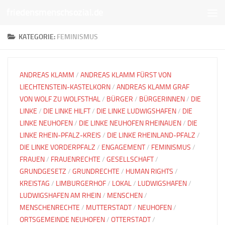
friedensmenschsozial.de
Unter dem Inhalt
KATEGORIE:
FEMINISMUS
ANDREAS KLAMM
/
ANDREAS KLAMM FÜRST VON
LIECHTENSTEIN-KASTELKORN
/
ANDREAS KLAMM GRAF
VON WOLF ZU WOLFSTHAL
/
BÜRGER
/
BÜRGERINNEN
/
DIE
LINKE
/
DIE LINKE HILFT
/
DIE LINKE LUDWIGSHAFEN
/
DIE
LINKE NEUHOFEN
/
DIE LINKE NEUHOFEN RHEINAUEN
/
DIE
LINKE RHEIN-PFALZ-KREIS
/
DIE LINKE RHEINLAND-PFALZ
/
DIE LINKE VORDERPFALZ
/
ENGAGEMENT
/
FEMINISMUS
/
FRAUEN
/
FRAUENRECHTE
/
GESELLSCHAFT
/
GRUNDGESETZ
/
GRUNDRECHTE
/
HUMAN RIGHTS
/
KREISTAG
/
LIMBURGERHOF
/
LOKAL
/
LUDWIGSHAFEN
/
LUDWIGSHAFEN AM RHEIN
/
MENSCHEN
/
MENSCHENRECHTE
/
MUTTERSTADT
/
NEUHOFEN
/
ORTSGEMEINDE NEUHOFEN
/
OTTERSTADT
/