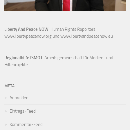
Liberty And Peace NOW!
Human Rights Reporters,
www.libertypeacenow.org
und
www.libertyandpeacenow.eu
Regionalhilfe ISMOT
. Arbeitsgemeinschaft für Medien- und
Hilfeprojekte.
META
Anmelden
Eintrags-Feed
Kommentar-Feed