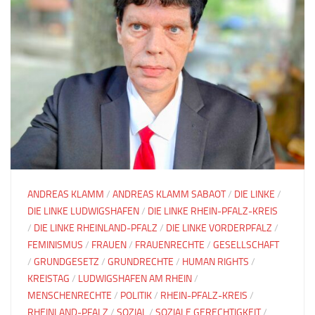
ANDREAS KLAMM
/
ANDREAS KLAMM SABAOT
/
DIE LINKE
/
DIE LINKE LUDWIGSHAFEN
/
DIE LINKE RHEIN-PFALZ-KREIS
/
DIE LINKE RHEINLAND-PFALZ
/
DIE LINKE VORDERPFALZ
/
FEMINISMUS
/
FRAUEN
/
FRAUENRECHTE
/
GESELLSCHAFT
/
GRUNDGESETZ
/
GRUNDRECHTE
/
HUMAN RIGHTS
/
KREISTAG
/
LUDWIGSHAFEN AM RHEIN
/
MENSCHENRECHTE
/
POLITIK
/
RHEIN-PFALZ-KREIS
/
RHEINLAND-PFALZ
/
SOZIAL
/
SOZIALE GERECHTIGKEIT
/