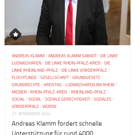
ANDREAS KLAMM
/
ANDREAS KLAMM SABAOT
/
DIE LINKE
LUDWIGSHAFEN
/
DIE LINKE RHEIN-PFALZ-KREIS
/
DIE
LINKE RHEINLAND-PFALZ
/
DIE LINKE VORDERPFALZ
/
FLÜCHTLINGE
/
GESELLSCHAFT
/
GRUNDGESETZ
/
GRUNDRECHTE
/
KREISTAG
/
LUDWIGSHAFEN AM RHEIN
/
MEDIEN
/
RHEIN-PFALZ-KREIS
/
RHEINLAND-PFALZ
/
SOCIAL
/
SOZIAL
/
SOZIALE GERECHTIGKEIT
/
SOZIALES
/
VORDERPFALZ
/
WÜRDE
27. NOVEMBER 2024
Andreas Klamm fordert schnelle
Unterstützung für rund 4000