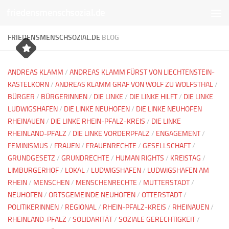
friedensmenschsozial.de
Unter dem Inhalt
FRIEDENSMENSCHSOZIAL.DE
BLOG
ANDREAS KLAMM
/
ANDREAS KLAMM FÜRST VON LIECHTENSTEIN-
KASTELKORN
/
ANDREAS KLAMM GRAF VON WOLF ZU WOLFSTHAL
/
BÜRGER
/
BÜRGERINNEN
/
DIE LINKE
/
DIE LINKE HILFT
/
DIE LINKE
LUDWIGSHAFEN
/
DIE LINKE NEUHOFEN
/
DIE LINKE NEUHOFEN
RHEINAUEN
/
DIE LINKE RHEIN-PFALZ-KREIS
/
DIE LINKE
RHEINLAND-PFALZ
/
DIE LINKE VORDERPFALZ
/
ENGAGEMENT
/
FEMINISMUS
/
FRAUEN
/
FRAUENRECHTE
/
GESELLSCHAFT
/
GRUNDGESETZ
/
GRUNDRECHTE
/
HUMAN RIGHTS
/
KREISTAG
/
LIMBURGERHOF
/
LOKAL
/
LUDWIGSHAFEN
/
LUDWIGSHAFEN AM
RHEIN
/
MENSCHEN
/
MENSCHENRECHTE
/
MUTTERSTADT
/
NEUHOFEN
/
ORTSGEMEINDE NEUHOFEN
/
OTTERSTADT
/
POLITIKERINNEN
/
REGIONAL
/
RHEIN-PFALZ-KREIS
/
RHEINAUEN
/
RHEINLAND-PFALZ
/
SOLIDARITÄT
/
SOZIALE GERECHTIGKEIT
/