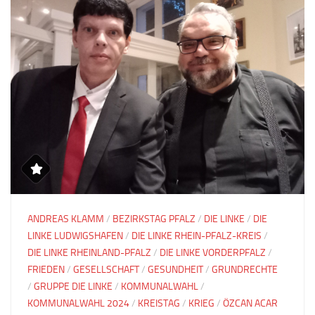
ANDREAS KLAMM
/
BEZIRKSTAG PFALZ
/
DIE LINKE
/
DIE
LINKE LUDWIGSHAFEN
/
DIE LINKE RHEIN-PFALZ-KREIS
/
DIE LINKE RHEINLAND-PFALZ
/
DIE LINKE VORDERPFALZ
/
FRIEDEN
/
GESELLSCHAFT
/
GESUNDHEIT
/
GRUNDRECHTE
/
GRUPPE DIE LINKE
/
KOMMUNALWAHL
/
KOMMUNALWAHL 2024
/
KREISTAG
/
KRIEG
/
ÖZCAN ACAR