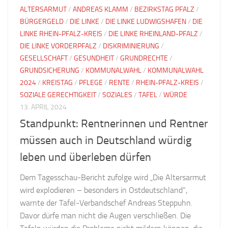
ALTERSARMUT
/
ANDREAS KLAMM
/
BEZIRKSTAG PFALZ
/
BÜRGERGELD
/
DIE LINKE
/
DIE LINKE LUDWIGSHAFEN
/
DIE
LINKE RHEIN-PFALZ-KREIS
/
DIE LINKE RHEINLAND-PFALZ
/
DIE LINKE VORDERPFALZ
/
DISKRIMINIERUNG
/
GESELLSCHAFT
/
GESUNDHEIT
/
GRUNDRECHTE
/
GRUNDSICHERUNG
/
KOMMUNALWAHL
/
KOMMUNALWAHL
2024
/
KREISTAG
/
PFLEGE
/
RENTE
/
RHEIN-PFALZ-KREIS
/
SOZIALE GERECHTIGKEIT
/
SOZIALES
/
TAFEL
/
WÜRDE
13. APRIL 2024
Standpunkt: Rentnerinnen und Rentner
müssen auch in Deutschland würdig
leben und überleben dürfen
Dem Tagesschau-Bericht zufolge wird „Die Altersarmut
wird explodieren – besonders in Ostdeutschland“,
warnte der Tafel-Verbandschef Andreas Steppuhn.
Davor dürfe man nicht die Augen verschließen. Die