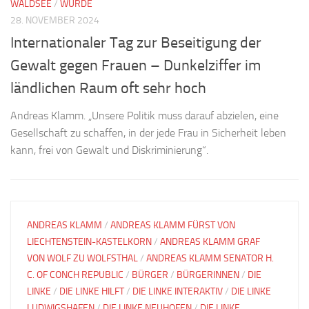
WALDSEE
/
WÜRDE
28. NOVEMBER 2024
Internationaler Tag zur Beseitigung der
Gewalt gegen Frauen – Dunkelziffer im
ländlichen Raum oft sehr hoch
Andreas Klamm. „Unsere Politik muss darauf abzielen, eine
Gesellschaft zu schaffen, in der jede Frau in Sicherheit leben
kann, frei von Gewalt und Diskriminierung“.
ANDREAS KLAMM
/
ANDREAS KLAMM FÜRST VON
LIECHTENSTEIN-KASTELKORN
/
ANDREAS KLAMM GRAF
VON WOLF ZU WOLFSTHAL
/
ANDREAS KLAMM SENATOR H.
C. OF CONCH REPUBLIC
/
BÜRGER
/
BÜRGERINNEN
/
DIE
LINKE
/
DIE LINKE HILFT
/
DIE LINKE INTERAKTIV
/
DIE LINKE
LUDWIGSHAFEN
/
DIE LINKE NEUHOFEN
/
DIE LINKE