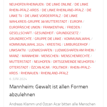
NEUHOFEN RHEINAUEN
/
DIE LINKE ONLINE
/
DIE LINKE
RHEIN-PFALZ-KREIS
/
DIE LINKE RHEINLAND-PFALZ
/
DIE
LINKE TV
/
DIE LINKE VORDERPFALZ
/
DIE LINKE
WAHLKREIS-GRUPPE 38 MUTTERSTADT
/
EUROPA
/
EUROPÄISCHE UNION
/
FRANKENTHAL
/
FRIEDEN
/
GESELLSCHAFT
/
GESUNDHEIT
/
GRUNDGESETZ
/
GRUNDRECHTE
/
GRUPPE DIE LINKE
/
KOMMUNALWAHL
/
KOMMUNALWAHL 2024
/
KREISTAG
/
LIMBURGERHOF
/
LINKSAKTIV
/
LUDWIGSHAFEN
/
LUDWIGSHAFEN AM RHEIN
/
MAINZ
/
MANNHEIM
/
MENSCHEN
/
MENSCHENRECHTE
/
MUTTERSTADT
/
NEUHOFEN
/
ORTSGEMEINDE NEUHOFEN
/
OTTERSTADT
/
ÖZCAN ACAR
/
POLITIKER
/
RHEIN-PFALZ-
KREIS
/
RHEINAUEN
/
RHEINLAND-PFALZ
6. JUNI 2024
Mannheim: Gewalt ist allen Formen
abzulehnen
Andreas Klamm und Özcan Acar bitten alle Menschen