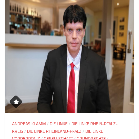
ANDREAS KLAMM
/
DIE LINKE
/
DIE LINKE RHEIN-PFALZ-
KREIS
/
DIE LINKE RHEINLAND-PFALZ
/
DIE LINKE
VORDERPFALZ
/
GESELLSCHAFT
/
GRUNDRECHTE
/