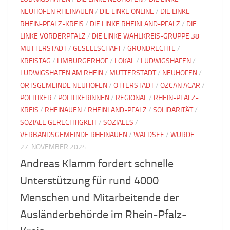
NEUHOFEN RHEINAUEN
/
DIE LINKE ONLINE
/
DIE LINKE
RHEIN-PFALZ-KREIS
/
DIE LINKE RHEINLAND-PFALZ
/
DIE
LINKE VORDERPFALZ
/
DIE LINKE WAHLKREIS-GRUPPE 38
MUTTERSTADT
/
GESELLSCHAFT
/
GRUNDRECHTE
/
KREISTAG
/
LIMBURGERHOF
/
LOKAL
/
LUDWIGSHAFEN
/
LUDWIGSHAFEN AM RHEIN
/
MUTTERSTADT
/
NEUHOFEN
/
ORTSGEMEINDE NEUHOFEN
/
OTTERSTADT
/
ÖZCAN ACAR
/
POLITIKER
/
POLITIKERINNEN
/
REGIONAL
/
RHEIN-PFALZ-
KREIS
/
RHEINAUEN
/
RHEINLAND-PFALZ
/
SOLIDARITÄT
/
SOZIALE GERECHTIGKEIT
/
SOZIALES
/
VERBANDSGEMEINDE RHEINAUEN
/
WALDSEE
/
WÜRDE
27. NOVEMBER 2024
Andreas Klamm fordert schnelle
Unterstützung für rund 4000
Menschen und Mitarbeitende der
Ausländerbehörde im Rhein-Pfalz-