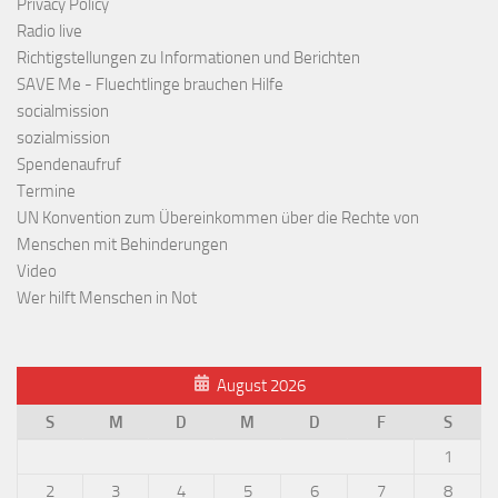
Privacy Policy
Radio live
Richtigstellungen zu Informationen und Berichten
SAVE Me - Fluechtlinge brauchen Hilfe
socialmission
sozialmission
Spendenaufruf
Termine
UN Konvention zum Übereinkommen über die Rechte von
Menschen mit Behinderungen
Video
Wer hilft Menschen in Not
August 2026
S
M
D
M
D
F
S
1
2
3
4
5
6
7
8