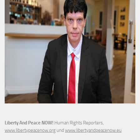
Liberty And Peace NOW!
Human Rights Reporters,
www.libertypeacenow.org
und
www.libertyandpeacenow.eu