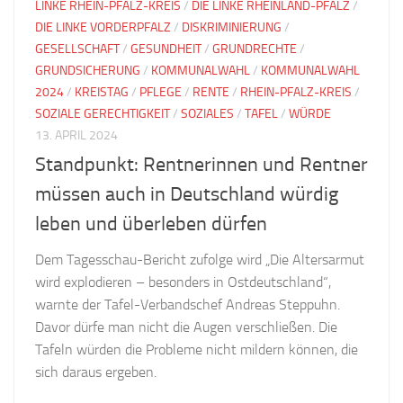
LINKE RHEIN-PFALZ-KREIS
/
DIE LINKE RHEINLAND-PFALZ
/
DIE LINKE VORDERPFALZ
/
DISKRIMINIERUNG
/
GESELLSCHAFT
/
GESUNDHEIT
/
GRUNDRECHTE
/
GRUNDSICHERUNG
/
KOMMUNALWAHL
/
KOMMUNALWAHL
2024
/
KREISTAG
/
PFLEGE
/
RENTE
/
RHEIN-PFALZ-KREIS
/
SOZIALE GERECHTIGKEIT
/
SOZIALES
/
TAFEL
/
WÜRDE
13. APRIL 2024
Standpunkt: Rentnerinnen und Rentner
müssen auch in Deutschland würdig
leben und überleben dürfen
Dem Tagesschau-Bericht zufolge wird „Die Altersarmut
wird explodieren – besonders in Ostdeutschland“,
warnte der Tafel-Verbandschef Andreas Steppuhn.
Davor dürfe man nicht die Augen verschließen. Die
Tafeln würden die Probleme nicht mildern können, die
sich daraus ergeben.