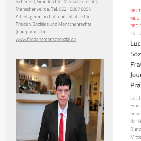
Sicherheit, Grundrechte, Menschenrechte,
Menschenwürde. Tel. 0621 5867 8054
DEUT
Arbeitsgemeinschaft und Initiative für
MEDI
Frieden, Soziales und Menschenrechte
REGI
(überparteilich)
24. J
www.friedensmenschsozial.de
Luc
Soz
Fra
Jou
Prä
Luc J
Fraue
neue
der 
Bund
Mitt