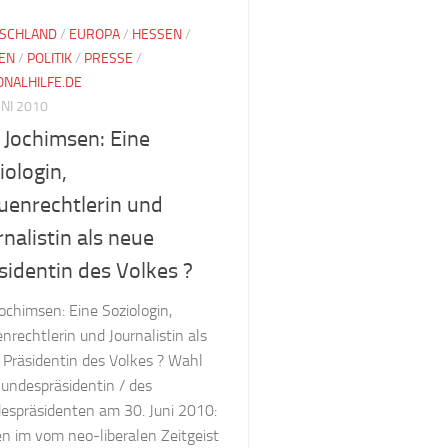
SCHLAND
/
EUROPA
/
HESSEN
/
EN
/
POLITIK
/
PRESSE
/
ONALHILFE.DE
UNI 2010
 Jochimsen: Eine
iologin,
uenrechtlerin und
rnalistin als neue
sidentin des Volkes ?
ochimsen: Eine Soziologin,
nrechtlerin und Journalistin als
 Präsidentin des Volkes ? Wahl
Bundespräsidentin / des
espräsidenten am 30. Juni 2010:
en im vom neo-liberalen Zeitgeist