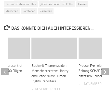
Holocaust Memorial Day
jüdisches Leben und Kultur
Lernen
Menschen
Verstehen
Verzeihen
DAS KÖNNTE DICH AUCH INTERESSIEREN...
abe: Eurocontrol
Buch mit Themen zu den
Presse-Freiheit: Onlin
t 22.500 Flügen
Menschenrechten: Liberty
Zeitung SCHARF LINK
and Peace NOW! Human
bittet um Solidarität
 2010
Rights Reporters
23. NOVEMBER 200
7. NOVEMBER 2008