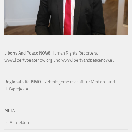
Liberty And Peace NOW!
Human Rights Reporters,
www.libertypeacenow.org
und
www.libertyandpeacenow.eu
Regionalhilfe ISMOT
. Arbeitsgemeinschaft für Medien- und
Hilfeprojekte.
META
Anmelden