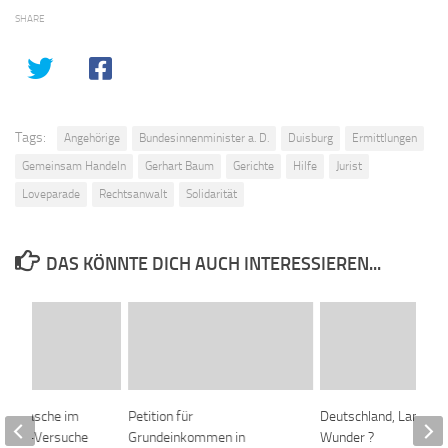
SHARE
Tags:
Angehörige
Bundesinnenminister a. D.
Duisburg
Ermittlungen
Gemeinsam Handeln
Gerhart Baum
Gerichte
Hilfe
Jurist
Loveparade
Rechtsanwalt
Solidarität
DAS KÖNNTE DICH AUCH INTERESSIEREN...
ugsmasche im
Petition für
Deutschland, Land de
Abzoch-Versuche
Grundeinkommen in
Wunder ?