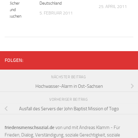
rmeintlicher
Deutschland
25. APRIL 2011
ngen und
5. FEBRUAR 2011
gsversuchen
11
FOLGEN:
NÄCHSTER BEITRAG
Hochwasser-Alarm in Ost-Sachsen
VORHERIGER BEITRAG
Ausfall des Servers der John Baptist Mission of Togo
friedensmenschsozial.de
von und mit Andreas Klamm - Für
Frieden, Dialog, Verständigung, soziale Gerechtigkeit, soziale