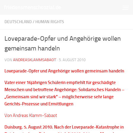
friedensmenschsozial.de
Unter dem Inhalt
DEUTSCHLAND
/
HUMAN RIGHTS
Loveparade-Opfer und Angehörige wollen
gemeinsam handeln
VON
ANDREASKLAMMSABAOT
·
5. AUGUST 2010
Loveparade-Opfer und Angehörige wollen gemeinsam handeln
Vater einer 16jährigen Schülerin empfiehlt für geschädigte
Menschen und betroffene Angehörige: Solidarisches Handeln –
„Gemeinsam sind wir stark“ – möglicherweise sehr lange
Gerichts-Prozesse und Ermittlungen
Von Andreas Klamm-Sabaot
Duisburg. 5. August 2010. Nach der Loveparade-Katastrophe in