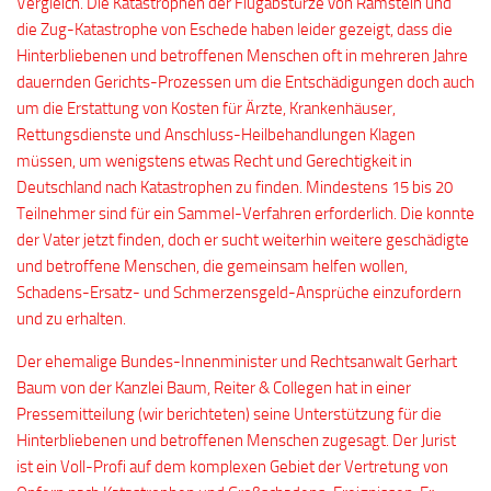
Vergleich. Die Katastrophen der Flugabstürze von Ramstein und
die Zug-Katastrophe von Eschede haben leider gezeigt, dass die
Hinterbliebenen und betroffenen Menschen oft in mehreren Jahre
dauernden Gerichts-Prozessen um die Entschädigungen doch auch
um die Erstattung von Kosten für Ärzte, Krankenhäuser,
Rettungsdienste und Anschluss-Heilbehandlungen Klagen
müssen, um wenigstens etwas Recht und Gerechtigkeit in
Deutschland nach Katastrophen zu finden. Mindestens 15 bis 20
Teilnehmer sind für ein Sammel-Verfahren erforderlich. Die konnte
der Vater jetzt finden, doch er sucht weiterhin weitere geschädigte
und betroffene Menschen, die gemeinsam helfen wollen,
Schadens-Ersatz- und Schmerzensgeld-Ansprüche einzufordern
und zu erhalten.
Der ehemalige Bundes-Innenminister und Rechtsanwalt Gerhart
Baum von der Kanzlei Baum, Reiter & Collegen hat in einer
Pressemitteilung (wir berichteten) seine Unterstützung für die
Hinterbliebenen und betroffenen Menschen zugesagt. Der Jurist
ist ein Voll-Profi auf dem komplexen Gebiet der Vertretung von