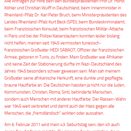
Alle Anfragen zur Hilfe bein den Bundespräsidenten Prof Dr. Horst
Köhler und Christian Wulff in Deutschland, beim Innenminister in
Rheinland-Pfalz Dr. Karl Peter Bruch, bemi Ministerpräsidenten des
Landes Rheinland-Pfalz Kurt Beck (SPD), beim Bundeskriminalamt,
beim Französischen Konsulat, beim französischen Militär-Attache
in Paris und bei der Polizei Kaiserslautern konnten leider bislang
nicht helfen, meinen seit 1945 vermissten tunesisch-
französischen Großvater HEDI SABAOT, Offizier der französischen
Armee, geboren in Tunis, zu finden. Mein Großvater war Afrikaner
und seine Zeit der Stationierung dürfte im Nazi-Deutschland des
Jahres 1945 besonders schwer gewesen sein. Man sah meinem
Großvater seine afrikanische Herkunft, eine dunkle und gepflegte,
braune Hautfarbe an. Die Deutschen hassten ja nicht nur die Juden,
Kommunisten, Christen, Roma, Sinti, behinderte Menschen,
sondern auch Menschen mit anderer Hautfarbe. Der Rassen-Wahn
war 1945 weit verbreitet und damit auch der Hass gegen alle
Menschen, die „fremdländisch“ wirkten oder aussahen.
Am 6. Februar 2011 wird mein 43. Geburtstag sein, den ich auch