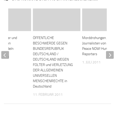
e-Opfer und
ÖFFENTLICHE
Morddrohungen gege
 wollen
BESCHWERDE GEGEN
Journalisten von Liber
 handeln
BUNDESREPUBPLIK
Peace NOW! Human R
DEUTSCHLAND /
Reporters
 2010
DEUTSCHLAND WEGEN
1. JULI 2011
FOLTER und VERLETZUNG
DER ALLGEMEINEN
UNIVERSELLEN
MENSCHENRECHTE in
Deutschland
11. FEBRUAR 2011