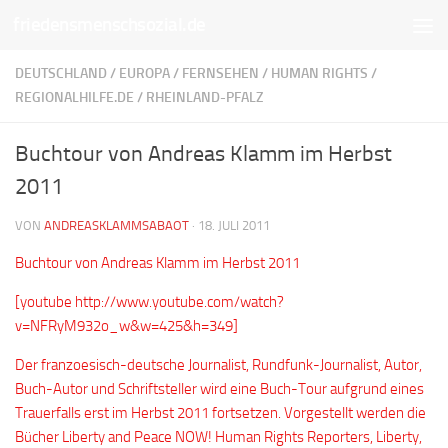
friedensmenschsozial.de
Unter dem Inhalt
DEUTSCHLAND
/
EUROPA
/
FERNSEHEN
/
HUMAN RIGHTS
/
REGIONALHILFE.DE
/
RHEINLAND-PFALZ
Buchtour von Andreas Klamm im Herbst
2011
VON
ANDREASKLAMMSABAOT
·
18. JULI 2011
Buchtour von Andreas Klamm im Herbst 2011
[youtube http://www.youtube.com/watch?
v=NFRyM932o_w&w=425&h=349]
Der franzoesisch-deutsche Journalist, Rundfunk-Journalist, Autor,
Buch-Autor und Schriftsteller wird eine Buch-Tour aufgrund eines
Trauerfalls erst im Herbst 2011 fortsetzen. Vorgestellt werden die
Bücher Liberty and Peace NOW! Human Rights Reporters, Liberty,