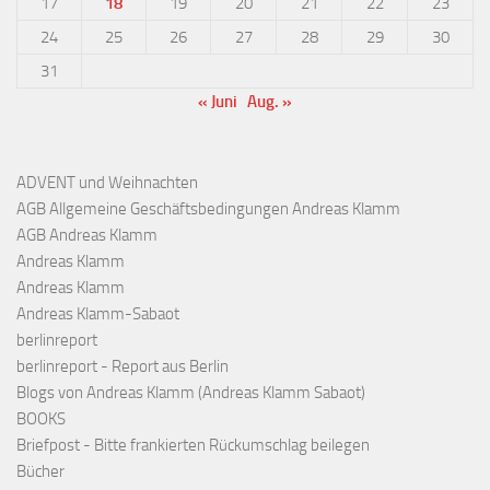
17
18
19
20
21
22
23
24
25
26
27
28
29
30
31
« Juni
Aug. »
ADVENT und Weihnachten
AGB Allgemeine Geschäftsbedingungen Andreas Klamm
AGB Andreas Klamm
Andreas Klamm
Andreas Klamm
Andreas Klamm-Sabaot
berlinreport
berlinreport - Report aus Berlin
Blogs von Andreas Klamm (Andreas Klamm Sabaot)
BOOKS
Briefpost - Bitte frankierten Rückumschlag beilegen
Bücher