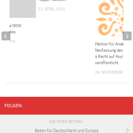
22. APRIL 2024
d Peace NOW:
onal sites
UAR 2010
Petition für Änderung
Neufassung des Artik
a Recht auf Asyl
veröffentlicht
26. NOVEMBER 201
FOLGEN:
NÄCHSTER BEITRAG
Beten für Deutschland und Europa