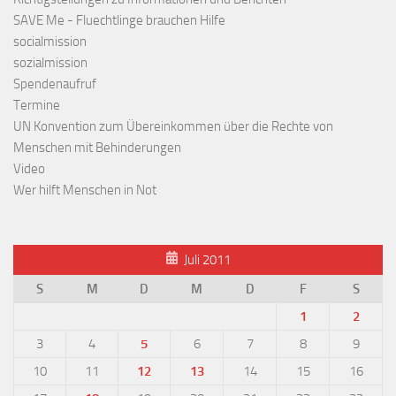
SAVE Me - Fluechtlinge brauchen Hilfe
socialmission
sozialmission
Spendenaufruf
Termine
UN Konvention zum Übereinkommen über die Rechte von
Menschen mit Behinderungen
Video
Wer hilft Menschen in Not
Juli 2011
S
M
D
M
D
F
S
1
2
3
4
5
6
7
8
9
10
11
12
13
14
15
16