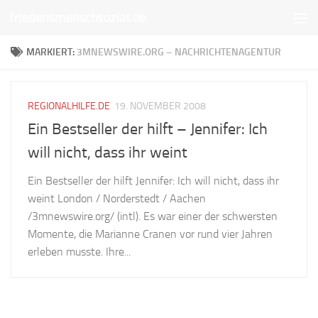
friedensmenschsozial.de
Unter dem Inhalt
MARKIERT:
3MNEWSWIRE.ORG – NACHRICHTENAGENTUR
REGIONALHILFE.DE
19. NOVEMBER 2008
Ein Bestseller der hilft – Jennifer: Ich
will nicht, dass ihr weint
Ein Bestseller der hilft Jennifer: Ich will nicht, dass ihr
weint London / Norderstedt / Aachen
/3mnewswire.org/ (intl). Es war einer der schwersten
Momente, die Marianne Cranen vor rund vier Jahren
erleben musste. Ihre...