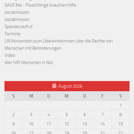
SAVE Me - Fluechtlinge brauchen Hilfe
socialmission
sozialmission
Spendenaufruf
Termine
UN Konvention zum Übereinkommen über die Rechte von
Menschen mit Behinderungen
Video
Wer hilft Menschen in Not
August 2026
S
M
D
M
D
F
S
1
2
3
4
5
6
7
8
9
10
11
12
13
14
15
16
17
18
19
20
21
22