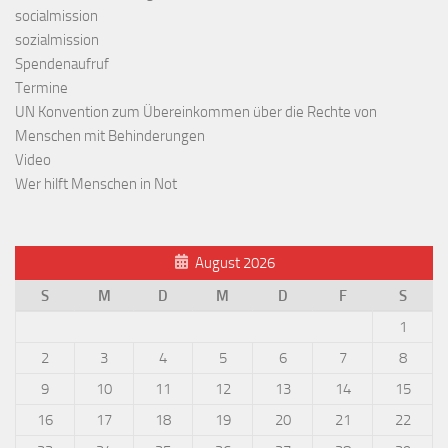
socialmission
sozialmission
Spendenaufruf
Termine
UN Konvention zum Übereinkommen über die Rechte von
Menschen mit Behinderungen
Video
Wer hilft Menschen in Not
August 2026
S
M
D
M
D
F
S
1
2
3
4
5
6
7
8
9
10
11
12
13
14
15
16
17
18
19
20
21
22