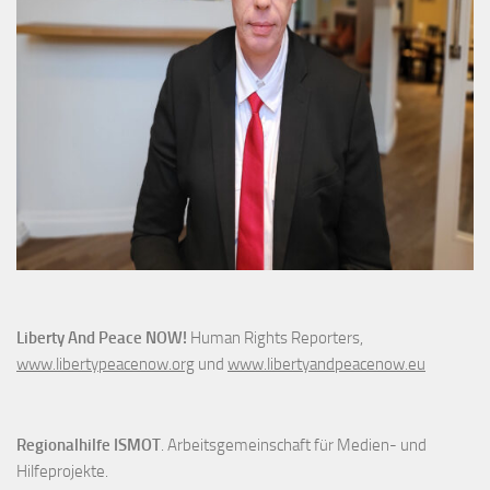
Liberty And Peace NOW!
Human Rights Reporters,
www.libertypeacenow.org
und
www.libertyandpeacenow.eu
Regionalhilfe ISMOT
. Arbeitsgemeinschaft für Medien- und
Hilfeprojekte.