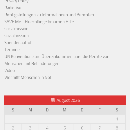
Privacy Policy
Radio live
Richtigstellungen zu Informationen und Berichten
SAVE Me - Fluechtlinge brauchen Hilfe
socialmission
sozialmission
Spendenaufruf
Termine
UN Konvention zum Übereinkommen über die Rechte von
Menschen mit Behinderungen
Video
Wer hilft Menschen in Not
August 2026
S
M
D
M
D
F
S
1
2
3
4
5
6
7
8