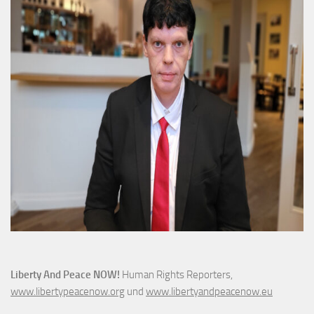
Liberty And Peace NOW!
Human Rights Reporters,
www.libertypeacenow.org
und
www.libertyandpeacenow.eu