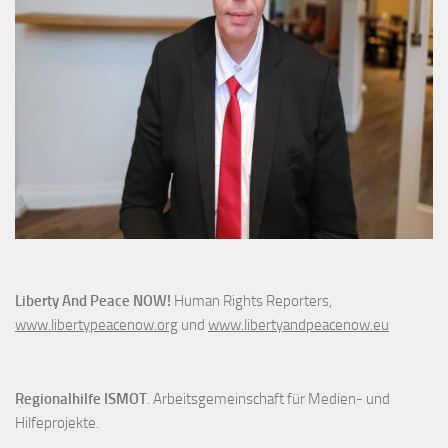
Liberty And Peace NOW!
Human Rights Reporters,
www.libertypeacenow.org
und
www.libertyandpeacenow.eu
Regionalhilfe ISMOT
. Arbeitsgemeinschaft für Medien- und
Hilfeprojekte.