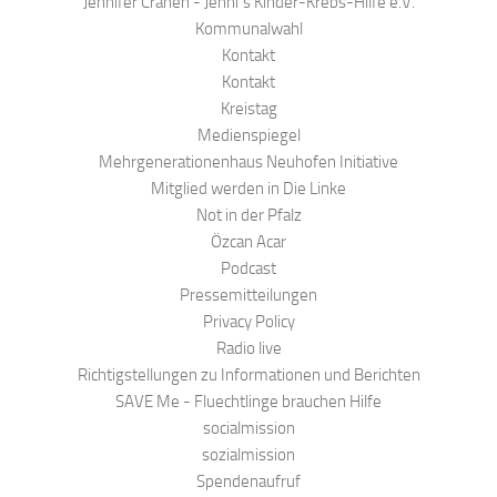
Jennifer Cranen - Jenni´s Kinder-Krebs-Hilfe e.V.
Kommunalwahl
Kontakt
Kontakt
Kreistag
Medienspiegel
Mehrgenerationenhaus Neuhofen Initiative
Mitglied werden in Die Linke
Not in der Pfalz
Özcan Acar
Podcast
Pressemitteilungen
Privacy Policy
Radio live
Richtigstellungen zu Informationen und Berichten
SAVE Me - Fluechtlinge brauchen Hilfe
socialmission
sozialmission
Spendenaufruf