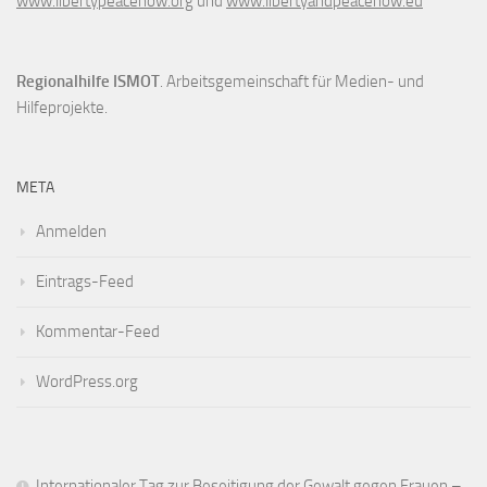
www.libertypeacenow.org
und
www.libertyandpeacenow.eu
Regionalhilfe ISMOT
. Arbeitsgemeinschaft für Medien- und
Hilfeprojekte.
META
Anmelden
Eintrags-Feed
Kommentar-Feed
WordPress.org
Internationaler Tag zur Beseitigung der Gewalt gegen Frauen –