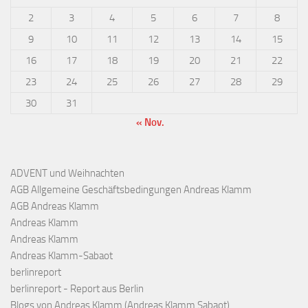
2
3
4
5
6
7
8
9
10
11
12
13
14
15
16
17
18
19
20
21
22
23
24
25
26
27
28
29
30
31
« Nov.
ADVENT und Weihnachten
AGB Allgemeine Geschäftsbedingungen Andreas Klamm
AGB Andreas Klamm
Andreas Klamm
Andreas Klamm
Andreas Klamm-Sabaot
berlinreport
berlinreport - Report aus Berlin
Blogs von Andreas Klamm (Andreas Klamm Sabaot)