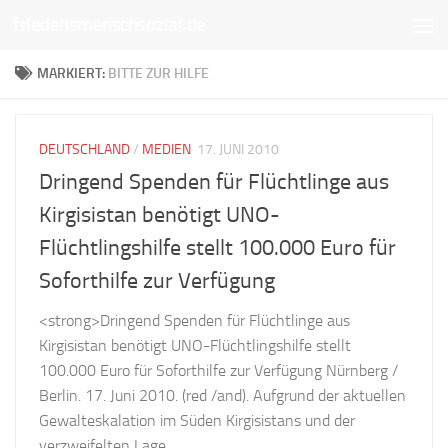
friedensmenschsozial.de
Unter dem Inhalt
MARKIERT:
BITTE ZUR HILFE
DEUTSCHLAND
/
MEDIEN
17. JUNI 2010
Dringend Spenden für Flüchtlinge aus
Kirgisistan benötigt UNO-
Flüchtlingshilfe stellt 100.000 Euro für
Soforthilfe zur Verfügung
<strong>Dringend Spenden für Flüchtlinge aus
Kirgisistan benötigt UNO-Flüchtlingshilfe stellt
100.000 Euro für Soforthilfe zur Verfügung Nürnberg /
Berlin. 17. Juni 2010. (red /and). Aufgrund der aktuellen
Gewalteskalation im Süden Kirgisistans und der
verzweifelten Lage...