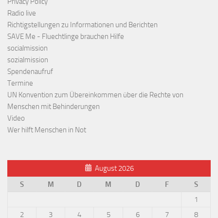
Privacy Policy
Radio live
Richtigstellungen zu Informationen und Berichten
SAVE Me - Fluechtlinge brauchen Hilfe
socialmission
sozialmission
Spendenaufruf
Termine
UN Konvention zum Übereinkommen über die Rechte von
Menschen mit Behinderungen
Video
Wer hilft Menschen in Not
August 2026
S
M
D
M
D
F
S
1
2
3
4
5
6
7
8