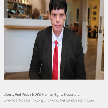
Liberty And Peace NOW!
Human Rights Reporters,
www.libertypeacenow.org
und
www.libertyandpeacenow.eu