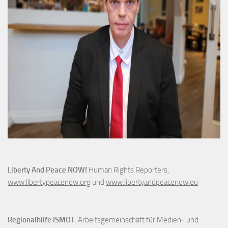
Liberty And Peace NOW!
Human Rights Reporters,
www.libertypeacenow.org
und
www.libertyandpeacenow.eu
Regionalhilfe ISMOT
. Arbeitsgemeinschaft für Medien- und