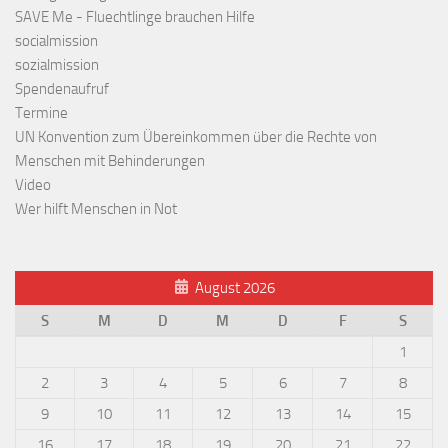
SAVE Me - Fluechtlinge brauchen Hilfe
socialmission
sozialmission
Spendenaufruf
Termine
UN Konvention zum Übereinkommen über die Rechte von
Menschen mit Behinderungen
Video
Wer hilft Menschen in Not
August 2026
S
M
D
M
D
F
S
1
2
3
4
5
6
7
8
9
10
11
12
13
14
15
16
17
18
19
20
21
22