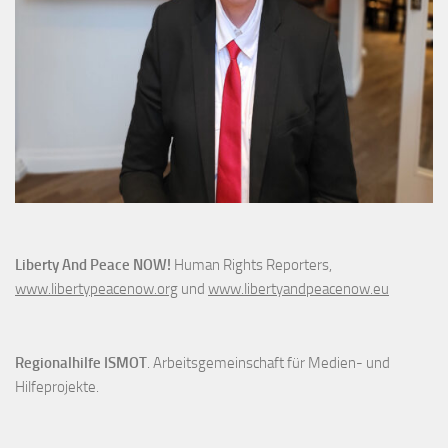
Liberty And Peace NOW!
Human Rights Reporters,
www.libertypeacenow.org
und
www.libertyandpeacenow.eu
Regionalhilfe ISMOT
. Arbeitsgemeinschaft für Medien- und
Hilfeprojekte.