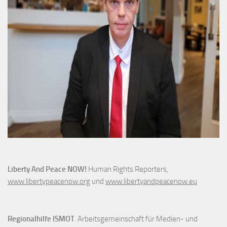
Liberty And Peace NOW!
Human Rights Reporters,
www.libertypeacenow.org
und
www.libertyandpeacenow.eu
Regionalhilfe ISMOT
. Arbeitsgemeinschaft für Medien- und