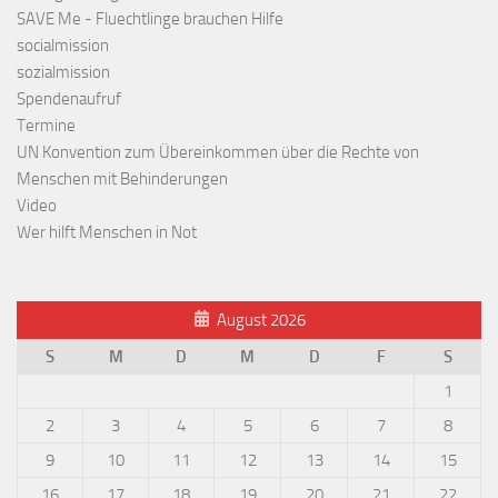
SAVE Me - Fluechtlinge brauchen Hilfe
socialmission
sozialmission
Spendenaufruf
Termine
UN Konvention zum Übereinkommen über die Rechte von
Menschen mit Behinderungen
Video
Wer hilft Menschen in Not
August 2026
S
M
D
M
D
F
S
1
2
3
4
5
6
7
8
9
10
11
12
13
14
15
16
17
18
19
20
21
22