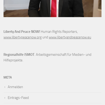
Liberty And Peace NOW!
Human Rights Reporters,
www.libertypeacenow.org
und
www.libertyandpeacenow.eu
Regionalhilfe ISMOT
. Arbeitsgemeinschaft für Medien- und
Hilfeprojekte.
META
Anmelden
Eintrags-Feed