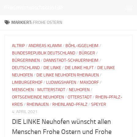
friedensmenschsozial.de
Unter dem Inhalt
MARKIERT:
FROHE OSTERN
ALTRIP
/
ANDREAS KLAMM
/
BÖHL-IGGELHEIM
/
BUNDESREPUBLIK DEUTSCHLAND
/
BÜRGER
/
BÜRGERINNEN
/
DANNSTADT-SCHAUERNHEIM
/
DEUTSCHLAND
/
DIE LINKE
/
DIE LINKE HILFT
/
DIE LINKE
NEUHOFEN
/
DIE LINKE NEUHOFEN RHEINAUEN
/
LIMBURGERHOF
/
LUDWIGSHAFEN
/
MAXDORF
/
MENSCHEN
/
MUTTERSTADT
/
NEUHOFEN
/
ORTSGEMEINDE NEUHOFEN
/
OTTERSTADT
/
RHEIN-PFALZ-
KREIS
/
RHEINAUEN
/
RHEINLAND-PFALZ
/
SPEYER
4. APRIL 2021
DIE LINKE Neuhofen wünscht allen
Menschen Frohe Ostern und Frohe