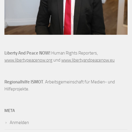
Liberty And Peace NOW!
Human Rights Reporters,
www.libertypeacenow.org
und
www.libertyandpeacenow.eu
Regionalhilfe ISMOT
. Arbeitsgemeinschaft für Medien- und
Hilfeprojekte.
META
Anmelden