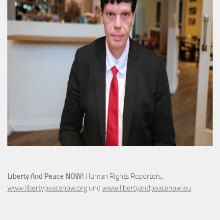
Liberty And Peace NOW!
Human Rights Reporters,
www.libertypeacenow.org
und
www.libertyandpeacenow.eu