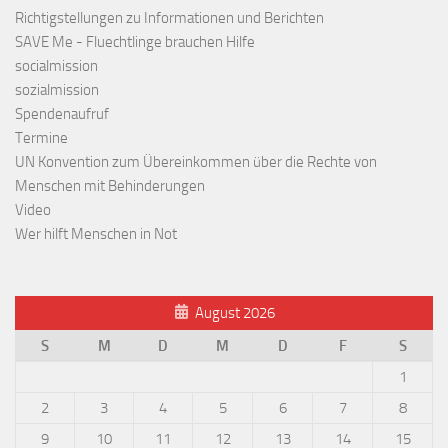
Richtigstellungen zu Informationen und Berichten
SAVE Me - Fluechtlinge brauchen Hilfe
socialmission
sozialmission
Spendenaufruf
Termine
UN Konvention zum Übereinkommen über die Rechte von
Menschen mit Behinderungen
Video
Wer hilft Menschen in Not
August 2026
S
M
D
M
D
F
S
1
2
3
4
5
6
7
8
9
10
11
12
13
14
15