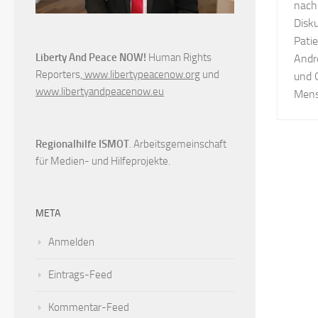
nach
Disku
Pati
Liberty And Peace NOW!
Human Rights
Andr
Reporters,
www.libertypeacenow.org
und
und G
www.libertyandpeacenow.eu
Mens
Regionalhilfe ISMOT
. Arbeitsgemeinschaft
für Medien- und Hilfeprojekte.
META
Anmelden
Eintrags-Feed
Kommentar-Feed