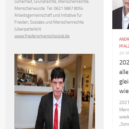
Sicherheit, Grundrechte, Menschenrechte,
Menschenwürde. Tel. 0621 5867 8054
Arbeitsgemeinschaft und Initiative für
Frieden, Soziales und Menschenrechte
(überparteilich)
www.friedensmenschsozial.de
ANDR
PFAL
20. 
202
all
gle
wie
2021:
Mens
wied
„Son