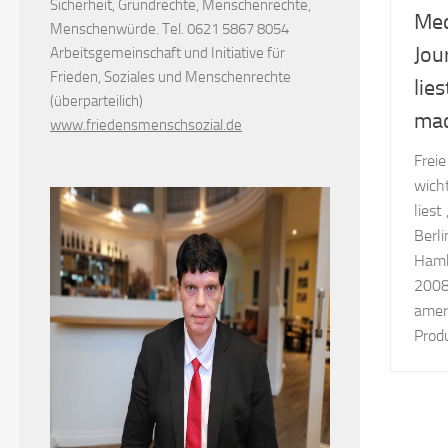
Sicherheit, Grundrechte, Menschenrechte,
Med
Menschenwürde. Tel. 0621 5867 8054
Jou
Arbeitsgemeinschaft und Initiative für
Frieden, Soziales und Menschenrechte
lie
(überparteilich)
mad
www.friedensmenschsozial.de
Frei
wich
liest
Berl
Hamb
2008
amer
Produ