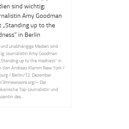
ien sind wichtig:
rnalistin Amy Goodman
st „Standing up to the
ness“ in Berlin
e und unabhängige Medien sind
tig: Journalistin Amy Goodman
 „Standing up to the madness“ in
in Von Andreas Klamm New York /
urg / Berlin/12. Dezember
/3mnewswire.org/– Die
ikanische Top-Journalistin und
zentin des...