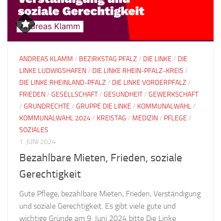
ANDREAS KLAMM
/
BEZIRKSTAG PFALZ
/
DIE LINKE
/
DIE
LINKE LUDWIGSHAFEN
/
DIE LINKE RHEIN-PFALZ-KREIS
/
DIE LINKE RHEINLAND-PFALZ
/
DIE LINKE VORDERPFALZ
/
FRIEDEN
/
GESELLSCHAFT
/
GESUNDHEIT
/
GEWERKSCHAFT
/
GRUNDRECHTE
/
GRUPPE DIE LINKE
/
KOMMUNALWAHL
/
KOMMUNALWAHL 2024
/
KREISTAG
/
MEDIZIN
/
PFLEGE
/
SOZIALES
1. JUNI 2024
Bezahlbare Mieten, Frieden, soziale
Gerechtigkeit
Gute Pflege, bezahlbare Mieten, Frieden, Verständigung
und soziale Gerechtigkeit. Es gibt viele gute und
wichtige Gründe am 9. Juni 2024 bitte Die Linke