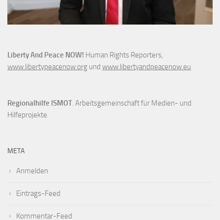
Liberty And Peace NOW!
Human Rights Reporters,
www.libertypeacenow.org
und
www.libertyandpeacenow.eu
Regionalhilfe ISMOT
. Arbeitsgemeinschaft für Medien- und
Hilfeprojekte.
META
Anmelden
Eintrags-Feed
Kommentar-Feed